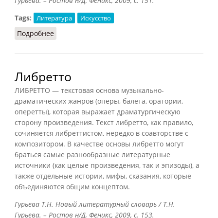
Гурьева. – Ростов н/Д, Феникс, 2009, с. 151.
Tags:
Литература
Искусство
Подробнее
о Лейтмотив
Либретто
ЛИБРЕТТО — текстовая основа музыкально-
драматических жанров (оперы, балета, оратории,
оперетты), которая выражает драматургическую
сторону произведения. Текст либретто, как правило,
сочиняется либреттистом, нередко в соавторстве с
композитором. В качестве основы либретто могут
браться самые разнообразные литературные
источники (как целые произведения, так и эпизоды), а
также отдельные истории, мифы, сказания, которые
объединяются общим концептом.
Гурьева Т.Н. Новый литературный словарь / Т.Н.
Гурьева. – Ростов н/Д, Феникс, 2009, с. 153.