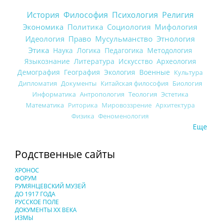
История
Философия
Психология
Религия
Экономика
Политика
Социология
Мифология
Идеология
Право
Мусульманство
Этнология
Этика
Наука
Логика
Педагогика
Методология
Языкознание
Литература
Искусство
Археология
Демография
География
Экология
Военные
Культура
Дипломатия
Документы
Китайская философия
Биология
Информатика
Антропология
Теология
Эстетика
Математика
Риторика
Мировоззрение
Архитектура
Физика
Феноменология
Еще
Родственные сайты
ХРОНОС
ФОРУМ
РУМЯНЦЕВСКИЙ МУЗЕЙ
ДО 1917 ГОДА
РУССКОЕ ПОЛЕ
ДОКУМЕНТЫ XX ВЕКА
ИЗМЫ