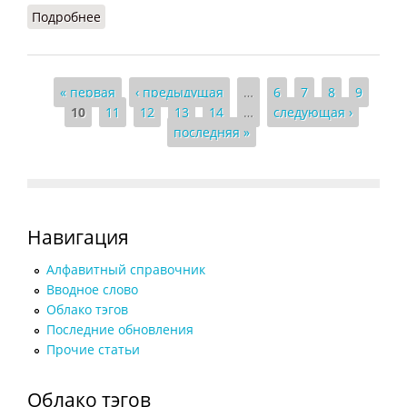
Подробнее
о Граффити
Страницы
« первая
‹ предыдущая
…
6
7
8
9
10
11
12
13
14
…
следующая ›
последняя »
Навигация
Алфавитный справочник
Вводное слово
Облако тэгов
Последние обновления
Прочие статьи
Облако тэгов