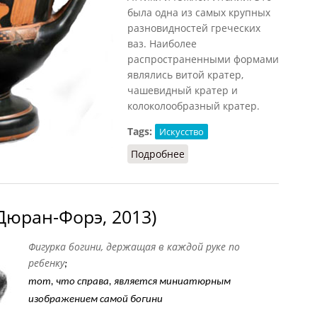
была одна из самых крупных
разновидностей греческих
ваз. Наиболее
распространенными формами
являлись витой кратер,
чашевидный кратер и
колоколообразный кратер.
Tags:
Искусство
Подробнее
о Кратер
Дюран-Форэ, 2013)
Фигурка богини, держащая в каждой руке по
ребенку
;
тот, что справа, является миниатюрным
изображением самой богини