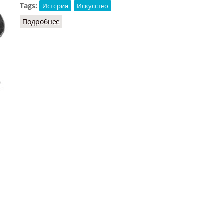
Tags:
История
Искусство
Подробнее
о Керамика ацтеков (Дюран-Форэ, 2013)