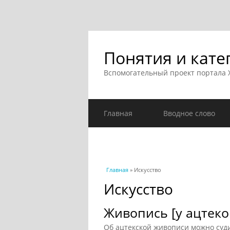
Понятия и кате
Вспомогательный проект портала
Главная
Вводное слово
Вы здесь
Главная
» Искусство
Искусство
Живопись [у ацтеко
Об ацтекской живописи можно суди