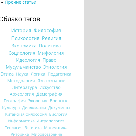
Прочие статьи
Облако тэгов
История
Философия
Психология
Религия
Экономика
Политика
Социология
Мифология
Идеология
Право
Мусульманство
Этнология
Этика
Наука
Логика
Педагогика
Методология
Языкознание
Литература
Искусство
Археология
Демография
География
Экология
Военные
Культура
Дипломатия
Документы
Китайская философия
Биология
Информатика
Антропология
Теология
Эстетика
Математика
Риторика
Мировоззрение