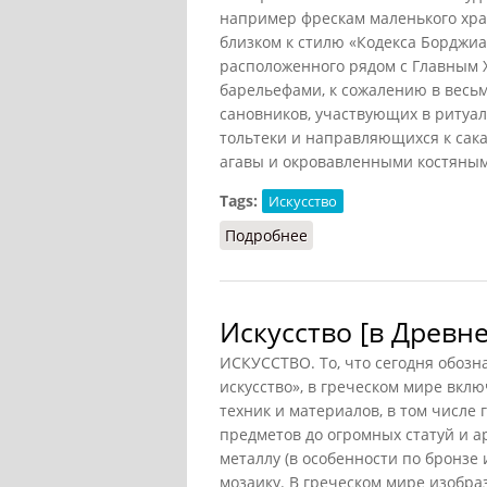
например фрескам маленького хр
близком к стилю «Кодекса Борджиа
расположенного рядом с Главным
барельефами, к сожалению в весь
сановников, участвующих в ритуале
тольтеки и направляющихся к сака
агавы и окровавленными костяным
Tags:
Искусство
Подробнее
о Живопись [у ацтеков]
Искусство [в Древн
ИСКУССТВО. То, что сегодня обозн
искусство», в греческом мире вкл
техник и материалов, в том числе 
предметов до огромных статуй и а
металлу (в особенности по бронзе 
мозаику. В греческом мире изобраз