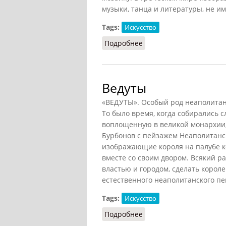
музыки, танца и литературы, не и
Tags:
Искусство
Подробнее
о Искусство [в Древней
Ведуты
«ВЕДУТЫ». Особый род неаполитанс
То было время, когда собирались 
воплощенную в великой монархии,
Бурбонов с пейзажем Неаполитанск
изображающие короля на палубе к
вместе со своим двором. Всякий р
властью и городом, сделать корол
естественного неаполитанского пе
Tags:
Искусство
Подробнее
о Ведуты