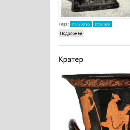
Tags:
Искусство
История
Подробнее
о Керамика [классическ
Кратер