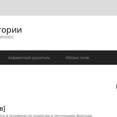
гории
 ХРОНОС
Алфавитный указатель
Облако тэгов
в]
ть в основном по кодексам и нескольким фрескам,