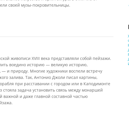
мели своей музы-покровительницы.
 Греции]
кой живописи XVIII века представляли собой пейзажи.
слить воедино историю — великую историю,
 — и природу. Многие художники воспели встречу
ого залива. Так, Антонио Джоли писал картины,
орабля при расставании с городом или в Каподимонте
аз стояла задача установить связь между монаршей
ей важной и даже главной составной частью
йзажа.