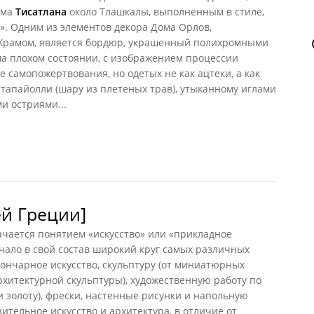
ама
Тисатлана
около Тлашкалы, выполненным в стиле,
». Одним из элементов декора Дома Орлов,
 Храмом, является бордюр, украшенный полихромными
ма плохом состоянии, с изображением процессии
 самопожертвования, но одетых не как ацтеки, а как
тапайолли (шару из плетеных трав), утыканному иглами
и остриями...
ей Греции]
ачается понятием «искусство» или «прикладное
ючало в свой состав широкий круг самых различных
гончарное искусство, скульптуру (от миниатюрных
рхитектурной скульптуры), художественную работу по
и золоту), фрески, настенные рисунки и напольную
ительное искусство и архитектура, в отличие от