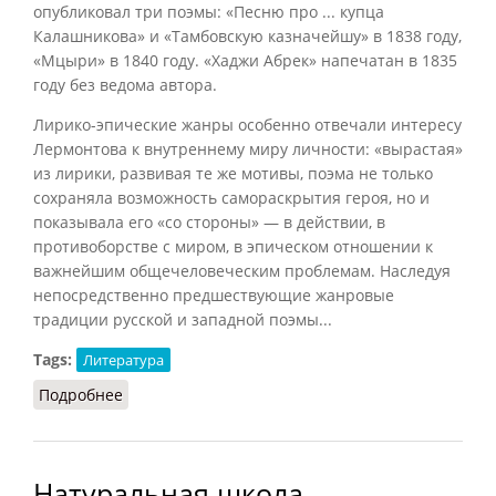
опубликовал три поэмы: «Песню про ... купца
Калашникова» и «Тамбовскую казначейшу» в 1838 году,
«Мцыри» в 1840 году. «Хаджи Абрек» напечатан в 1835
году без ведома автора.
Лирико-эпические жанры особенно отвечали интересу
Лермонтова к внутреннему миру личности: «вырастая»
из лирики, развивая те же мотивы, поэма не только
сохраняла возможность самораскрытия героя, но и
показывала его «со стороны» — в действии, в
противоборстве с миром, в эпическом отношении к
важнейшим общечеловеческим проблемам. Наследуя
непосредственно предшествующие жанровые
традиции русской и западной поэмы...
Tags:
Литература
Подробнее
о Поэма
Натуральная школа