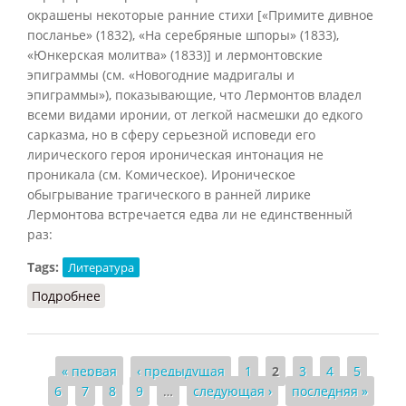
окрашены некоторые ранние стихи [«Примите дивное
посланье» (1832), «На серебряные шпоры» (1833),
«Юнкерская молитва» (1833)] и лермонтовские
эпиграммы (см. «Новогодние мадригалы и
эпиграммы»), показывающие, что Лермонтов владел
всеми видами иронии, от легкой насмешки до едкого
сарказма, но в сферу серьезной исповеди его
лирического героя ироническая интонация не
проникала (см. Комическое). Ироническое
обыгрывание трагического в ранней лирике
Лермонтова встречается едва ли не единственный
раз:
Tags:
Литература
Подробнее
о Ирония (на примерах из Лермонтова)
Страницы
« первая
‹ предыдущая
1
2
3
4
5
6
7
8
9
…
следующая ›
последняя »