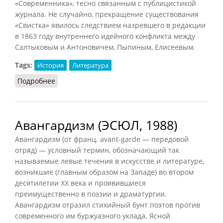
«Современника», тесно связанным с публицистикой
журнала. Не случайно, прекращение существования
«Свистка» явилось следствием назревшего в редакции
в 1863 году внутреннего идейного конфликта между
Салтыковым и Антоновичем, Пыпиным, Елисеевым.
Tags:
История
Литература
Подробнее
о Свисток
Авангардизм (ЭСЮЛ, 1988)
Авангардизм (от франц. avant-garde — передовой
отряд) — условный термин, обозначающий так
называемые левые течения в искусстве и литературе,
возникшие (главным образом на Западе) во втором
десятилетии XX века и проявившиеся
преимущественно в поэзии и драматургии.
Авангардизм отразил стихийный бунт поэтов против
современного им буржуазного уклада. Ясной