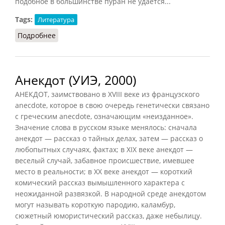
подобное в большинстве пуран не удается...
Tags:
Литература
Подробнее
о Пураны: мифосложение
Анекдот (УИЭ, 2000)
АНЕКДОТ, заимствовано в XVIII веке из французского
anecdote, которое в свою очередь генетически связано
с греческим anecdote, означающим «неизданное».
Значение слова в русском языке менялось: сначала
анекдот — рассказ о тайных делах, затем — рассказ о
любопытных случаях, фактах; в XIX веке анекдот —
веселый случай, забавное происшествие, имевшее
место в реальности; в XX веке анекдот — короткий
комический рассказ вымышленного характера с
неожиданной развязкой. В народной среде анекдотом
могут называть короткую пародию, каламбур,
сюжетный юмористический рассказ, даже небылицу.