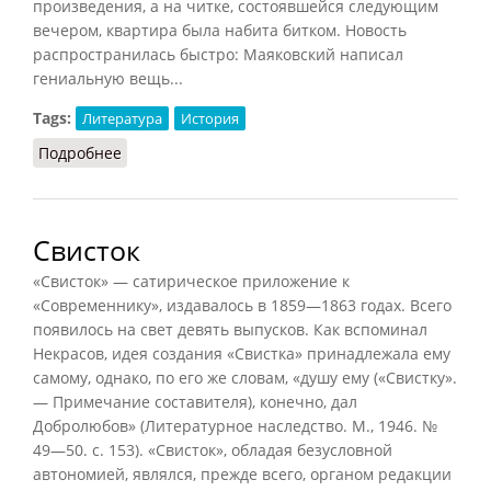
произведения, а на читке, состоявшейся следующим
вечером, квартира была набита битком. Новость
распространилась быстро: Маяковский написал
гениальную вещь...
Tags:
Литература
История
Подробнее
о ЛЕФ и Маяковский (Янгфельдт, 2009)
Свисток
«Свисток» — сатирическое приложение к
«Современнику», издавалось в 1859—1863 годах. Всего
появилось на свет девять выпусков. Как вспоминал
Некрасов, идея создания «Свистка» принадлежала ему
самому, однако, по его же словам, «душу ему («Свистку».
— Примечание составителя), конечно, дал
Добролюбов» (Литературное наследство. М., 1946. №
49—50. с. 153). «Свисток», обладая безусловной
автономией, являлся, прежде всего, органом редакции