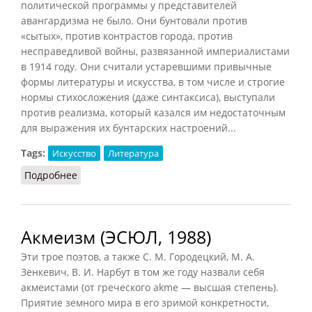
политической программы у представителей
авангардизма не было. Они бунтовали против
«сытых», против контрастов города, против
несправедливой войны, развязанной империалистами
в 1914 году. Они считали устаревшими привычные
формы литературы и искусства, в том числе и строгие
нормы стихосложения (даже синтаксиса), выступали
против реализма, который казался им недостаточным
для выражения их бунтарских настроений...
Tags:
Искусство
Литература
Подробнее
о Авангардизм (ЭСЮЛ, 1988)
Акмеизм (ЭСЮЛ, 1988)
Эти трое поэтов, а также С. М. Городецкий, М. А.
Зенкевич, В. И. Нарбут в том же году назвали себя
акмеистами (от греческого akme — высшая степень).
Приятие земного мира в его зримой конкретности,