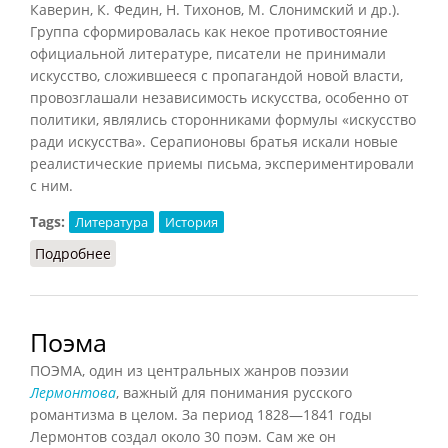
Каверин, К. Федин, Н. Тихонов, М. Слонимский и др.).
Группа сформировалась как некое противостояние
официальной литературе, писатели не принимали
искусство, сложившееся с пропагандой новой власти,
провозглашали независимость искусства, особенно от
политики, являлись сторонниками формулы «искусство
ради искусства». Серапионовы братья искали новые
реалистические приемы письма, экспериментировали
с ним.
Tags:
Литература
История
Подробнее
о Серапионовы братья
Поэма
ПОЭМА, один из центральных жанров поэзии
Лермонтова
, важный для понимания русского
романтизма в целом. За период 1828—1841 годы
Лермонтов создал около 30 поэм. Сам же он