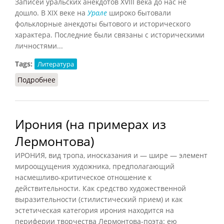
Записей уральских анекдотов XVIII века до нас не
дошло. В XIX веке на
Урале
широко бытовали
фольклорные анекдоты бытового и исторического
характера. Последние были связаны с историческими
личностями...
Tags:
Литература
Подробнее
о Анекдот (УИЭ, 2000)
Ирония (на примерах из
Лермонтова)
ИРОНИЯ, вид тропа, иносказания и — шире — элемент
мироощущения художника, предполагающий
насмешливо-критическое отношение к
действительности. Как средство художественной
выразительности (стилистический прием) и как
эстетическая категория ирония находится на
периферии творчества Лермонтова-поэта: ею