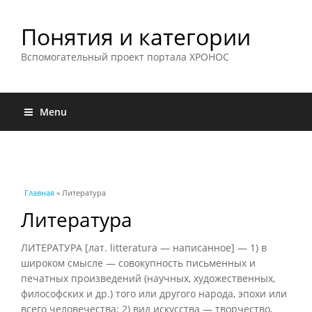
Понятия и категории
Вспомогательный проект портала ХРОНОС
Menu
Вы здесь
Главная
» Литература
Литература
ЛИТЕРАТУРА [лат. litteratura — написанное] — 1) в
широком смысле — совокупность письменных и
печатных произведений (научных, художественных,
философских и др.) того или другого народа, эпохи или
всего человечества; 2) вид искусства — творчество,