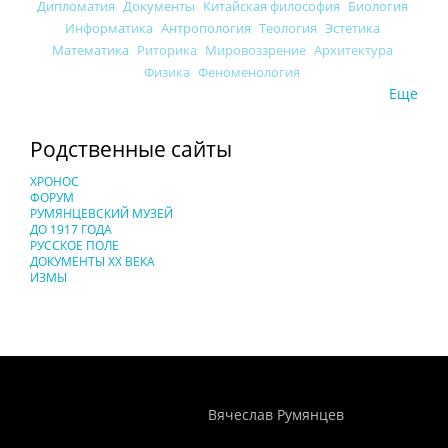
Дипломатия
Документы
Китайская философия
Биология
Информатика
Антропология
Теология
Эстетика
Математика
Риторика
Мировоззрение
Архитектура
Физика
Феноменология
Еще
Родственные сайты
ХРОНОС
ФОРУМ
РУМЯНЦЕВСКИЙ МУЗЕЙ
ДО 1917 ГОДА
РУССКОЕ ПОЛЕ
ДОКУМЕНТЫ XX ВЕКА
ИЗМЫ
Понятия И Категории - Исторический Проект ХРОНОС
WEB-редактор
Вячеслав Румянцев