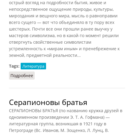
острый взгляд на подробности бытия, живое и
непосредственное ощущение природы, культуры,
мироздания и вещного мира, мысль о равноправии
всего сущего — вот что объединяло в ту пору всех
шестерых. Почти все они прошли ранее выучку у
мастеров символизма, но в какой-то момент решили
отвергнуть свойственные символистам
устремленность к «мирам иным» и пренебрежение к
земной, предметной реальности...
Tags:
Литература
Подробнее
о Акмеизм (ЭСЮЛ, 1988)
Серапионовы братья
СЕРАПИОНОВЫ БРАТЬЯ (по названию кружка друзей в
одноименном произведении Э. Т. А. Гофмана) —
литературная группа, возникшая в 1921 году в
Петрограде (Вс. Иванов, М. Зощенко, Л. Лунц, В.