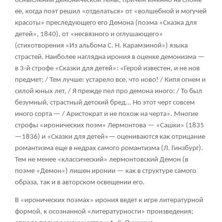
осмыслении демонической темы, причем именно на сломе
ее, когда поэт решил «отделаться» от «волшебной и могучей
красоты» преследующего его Демона (поэма «Сказка для
детей», 1840), от «несвязного и оглушающего»
(стихотворения «Из альбома С. Н. Карамзиной») языка
страстей. Наиболее наглядна ирония в оценке демонизма —
в 3-й строфе «Сказки для детей»: «Герой известен, и не нов
предмет; / Тем лучше: устарело все, что ново! / Кипя огнем и
силой юных лет, / Я прежде пел про демона иного: / То был
безумный, страстный детский бред... Но этот черт совсем
иного сорта — / Аристократ и не похож на черта». Многие
строфы «иронических поэм» Лермонтова — «Сашки» (1835
—1836) и «Сказки для детей»— оцениваются как отрицание
романтизма еще в недрах самого романтизма (Л. Гинзбург).
Тем не менее «классический» лермонтовский Демон (в
поэме «Демон») лишен иронии — как в структуре самого
образа, так и в авторском освещении его.
В «иронических поэмах» ирония ведет к игре литературной
формой, к осознанной «литературности» произведения;