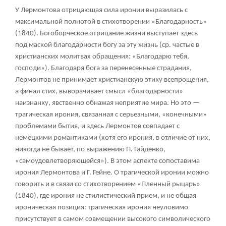
У Лермонтова отрицающая сила иронии выразилась с
максимальной полнотой в стихотворении «Благодарность»
(1840). Богоборческое отрицание жизни выступает здесь
под маской благодарности богу за эту жизнь (ср. частые в
христианских молитвах обращения: «Благодарю тебя,
господи»). Благодаря бога за перенесенные страдания,
Лермонтов не принимает христианскую этику всепрощения,
а финал стих, выворачивает смысл «благодарности»
наизнанку, явственно обнажая неприятие мира. Но это —
трагическая ирония, связанная с серьезными, «конечными»
проблемами бытия, и здесь Лермонтов совпадает с
немецкими романтиками (хотя его ирония, в отличие от них,
никогда не бывает, по выражению П. Гайденко,
«самоудовлетворяющейся»). В этом аспекте сопоставима
ирония Лермонтова и Г. Гейне. О трагической иронии можно
говорить и в связи со стихотворением «Пленный рыцарь»
(1840), где ирония не стилистический прием, и не общая
ироническая позиция: трагическая ирония неуловимо
присутствует в самом совмещении высокого символического