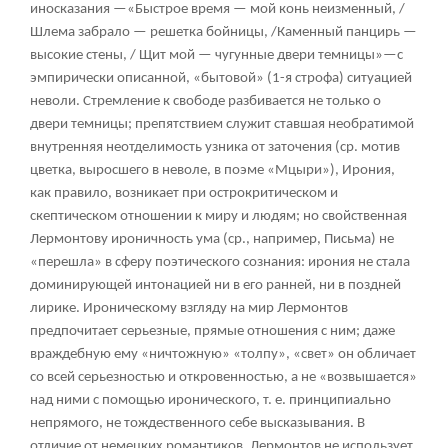
иносказания —«Быстрое время — мой конь неизменный, /
Шлема забрало — решетка бойницы, /Каменный панцирь —
высокие стены, / Щит мой — чугунные двери темницы»—с
эмпирически описанной, «бытовой» (1-я строфа) ситуацией
неволи. Стремление к свободе разбивается не только о
двери темницы; препятствием служит ставшая необратимой
внутренняя неотделимость узника от заточения (ср. мотив
цветка, выросшего в неволе, в поэме «Мцыри»), Ирония,
как правило, возникает при острокритическом и
скептическом отношении к миру и людям; но свойственная
Лермонтову ироничность ума (ср., например, Письма) не
«перешла» в сферу поэтического сознания: ирония не стала
доминирующей интонацией ни в его ранней, ни в поздней
лирике. Ироническому взгляду на мир Лермонтов
предпочитает серьезные, прямые отношения с ним; даже
враждебную ему «ничтожную» «толпу», «свет» он обличает
со всей серьезностью и откровенностью, а не «возвышается»
над ними с помощью иронического, т. е. принципиально
непрямого, не тождественного себе высказывания. В
отличие от немецких романтиков, Лермонтов не использует