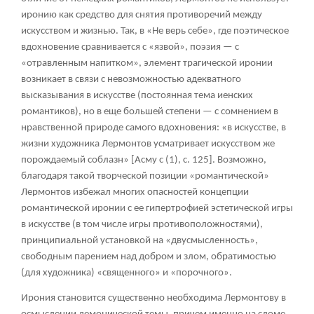
иронию как средство для снятия противоречий между
искусством и жизнью. Так, в «Не верь себе», где поэтическое
вдохновение сравнивается с «язвой», поэзия — с
«отравленным напитком», элемент трагической иронии
возникает в связи с невозможностью адекватного
высказывания в искусстве (постоянная тема иенских
романтиков), но в еще большей степени — с сомнением в
нравственной природе самого вдохновения: «в искусстве, в
жизни художника Лермонтов усматривает искусством же
порождаемый соблазн» [Асму с (1), с. 125]. Возможно,
благодаря такой творческой позиции «романтической»
Лермонтов избежал многих опасностей концепции
романтической иронии с ее гипертрофией эстетической игры
в искусстве (в том числе игры противоположностями),
принципиальной установкой на «двусмысленность»,
свободным парением над добром и злом, обратимостью
(для художника) «священного» и «порочного».
Ирония становится существенно необходима Лермонтову в