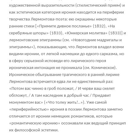
художественной выразительности (стилистический прием) и
как эстетическая категория ирония находится на периферии
творчества Лермонтова-поэта: ею окрашены некоторые
ранние стихи [«Примите дивное посланье» (1832), «На
серебряные шпоры» (1833), «Юнкерская молитва» (1833)] и
лермонтовские эпиграммы (см. «Новогодние мадригалы и
эпиграммы»), показывающие, что Лермонтов владел всеми
видами иронии, от легкой насмешки до едкого сарказма, но
в сферу серьезной исповеди его лирического героя
ироническая интонация не проникала (см. Комическое).
Ироническое обыгрывание трагического в ранней лирике
Лермонтова встречается едва ли не единственный раз:
«Потом вас чинно в гроб положат, / И черви ваш скелет
обгложут, / А там наследник в добрый час / Придавит
монументом вас» («Что толку жить!..»). Уже самой
«периферийностью» ирония в поэзии Лермонтова заметно
отличается от иронии немецких романтиков, которые
«романтическую иронию» осознавали как ведущий принцип
их философской эстетики.