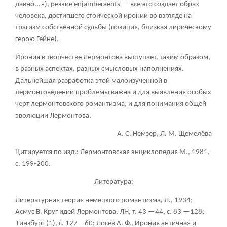
давно...»), резкие enjamberaents — все это создает образ
человека, достигшего стоической иронии во взгляде на
трагизм собственной судьбы (позиция, близкая лирическому
герою Гейне).
Ирония в творчестве Лермонтова выступает, таким образом,
в разных аспектах, разных смысловых наполнениях.
Дальнейшая разработка этой малоизученной в
лермонтоведении проблемы важна и для выявления особых
черт лермонтовского романтизма, и для понимания общей
эволюции Лермонтова.
А. С. Немзер, Л. М. Щемелёва
Цитируется по изд.: Лермонтовская энциклопедия М., 1981,
с. 199-200.
Литература:
Литературная теория немецкого романтизма, Л., 1934;
Асмус В. Круг идей Лермонтова, ЛН, т. 43 —44, с. 83 —128;
Гинзбург (1), с. 127—60; Лосев А. Ф., Ирония античная и