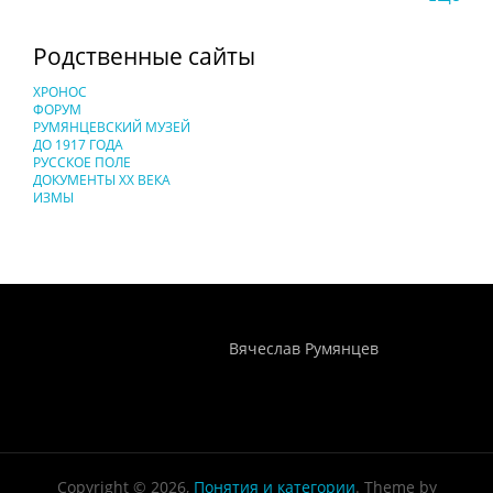
Родственные сайты
ХРОНОС
ФОРУМ
РУМЯНЦЕВСКИЙ МУЗЕЙ
ДО 1917 ГОДА
РУССКОЕ ПОЛЕ
ДОКУМЕНТЫ XX ВЕКА
ИЗМЫ
Понятия И Категории - Исторический Проект ХРОНОС
WEB-редактор
Вячеслав Румянцев
Copyright © 2026,
Понятия и категории
. Theme by