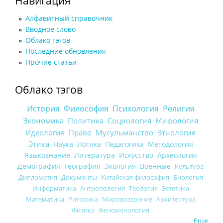
Навигация
Алфавитный справочник
Вводное слово
Облако тэгов
Последние обновления
Прочие статьи
Облако тэгов
История
Философия
Психология
Религия
Экономика
Политика
Социология
Мифология
Идеология
Право
Мусульманство
Этнология
Этика
Наука
Логика
Педагогика
Методология
Языкознание
Литература
Искусство
Археология
Демография
География
Экология
Военные
Культура
Дипломатия
Документы
Китайская философия
Биология
Информатика
Антропология
Теология
Эстетика
Математика
Риторика
Мировоззрение
Архитектура
Физика
Феноменология
Еще