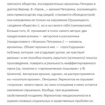
светского общества, последовательно ироничны Печорин и
доктор Вернер. В «Герое...» ирония Печорина, осознающего
свое превосходство над средой, становится обоюдоострой:
она направлена не только на окружение (Грушницкого,
«водяное общество»), но и на самого себя (самоирония).
Больше того, И. проникает в голос самого автора: два
предисловия романа — авторское и рассказчика
(предисловие к «Журналу Печорина») — насквозь
ироничны. Объект иронии в них — «простодушная»
публика, которая «не угадывает шутки, не чувствует
иронии» и не способна понять скрытого (истинного) смысла
произведения, поверить в реальность неаффектированного
героя (ср. понятие о «гармонических пошляках» у Ф.
Шлегеля). Авторская ирония, однако, не распространяется
на «носителя иронии», Печорина: Лермонтов не скрывает
«пороков» своего героя, но само отношение к нему остается
неизменно серьезным. Вообще, при выражении
свойственной позднему Лермонтову неоднозначности в
оценке сложных социальных и нравственных проблем он