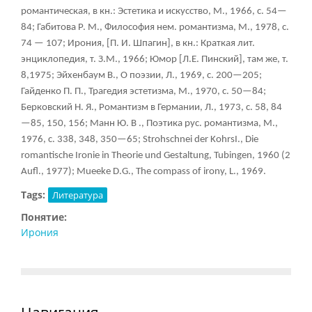
романтическая, в кн.: Эстетика и искусство, М., 1966, с. 54—
84; Габитова Р. М., Философия нем. романтизма, М., 1978, с.
74 — 107; Ирония, [П. И. Шпагин], в кн.: Краткая лит.
энциклопедия, т. З.М., 1966; Юмор [Л.Е. Пинский], там же, т.
8,1975; Эйхенбаум В., О поэзии, Л., 1969, с. 200—205;
Гайденко П. П., Трагедия эстетизма, М., 1970, с. 50—84;
Берковский Н. Я., Романтизм в Германии, Л., 1973, с. 58, 84
—85, 150, 156; Манн Ю. В ., Поэтика рус. романтизма, М.,
1976, с. 338, 348, 350—65; Strohschnei der KohrsI., Die
romantische Ironie in Theorie und Gestaltung, Tubingen, 1960 (2
Aufl., 1977); Mueeke D.G., The compass of irony, L., 1969.
Tags:
Литература
Понятие:
Ирония