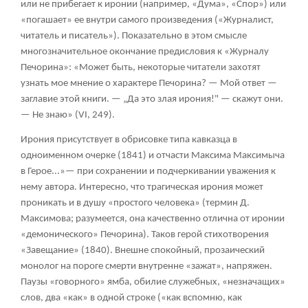
или не прибегает к иронии (например, «Дума», «Спор») или
«погашает» ее внутри самого произведения («Журналист,
читатель и писатель»). Показательно в этом смысле
многозначительное окончание предисловия к «Журналу
Печорина»: «Может быть, некоторые читатели захотят
узнать мое мнение о характере Печорина? — Мой ответ —
заглавие этой книги. — „Да это злая ирония!" — скажут они.
— Не знаю» (VI, 249).
Ирония присутствует в обрисовке типа кавказца в
одноименном очерке (1841) и отчасти Максима Максимыча
в Герое...»— при сохранении и подчеркивании уважения к
нему автора. Интересно, что трагическая ирония может
проникать и в душу «простого человека» (термин Д.
Максимова; разумеется, она качественно отлична от иронии
«демонического» Печорина). Таков герой стихотворения
«Завещание» (1840). Внешне спокойный, прозаический
монолог на пороге смерти внутренне «зажат», напряжен.
Паузы «говорного» ямба, обилие служебных, «незначащих»
слов, два «как» в одной строке («как вспомню, как