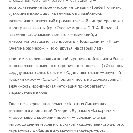
отсюда прямое ученичество у А. С. Пушкина —
воспроизведение иронической интонации «Графа Нулина»,
«Домика в Коломне». Аналогично в «Тамбовской
казначейше»: известный в романтической литературе сюжет
проигрыша в карты (ср. «Счастье игрока» Э. Т. А. Гофмана)
заземляется, осмысливается как комический, а
литературность демонстрируется в «Посвящении»: «Пишу
Онегина размером; / Пою, друзья, на старый лад».
При том, что декларация новой, иронической позиции была
провозглашена именно в «иронических поэмах» («Осталось
сердцу вместо слез, бурь тех / Один лишь отзыв — звучный
горький смех»—«Сашка»), органичность и художественная
значимость ироническая интонация приобретает у
Лермонтова в прозе.
Еще в незавершенном романе «Княгиня Лиговская»
появляется ироничный Печорин. В драме «Маскарад» и
«Герое нашего времени» ирония — важный элемент
мироощущения героев и структуры художественного целого:
саркастичен Арбенин в его метких характеристиках