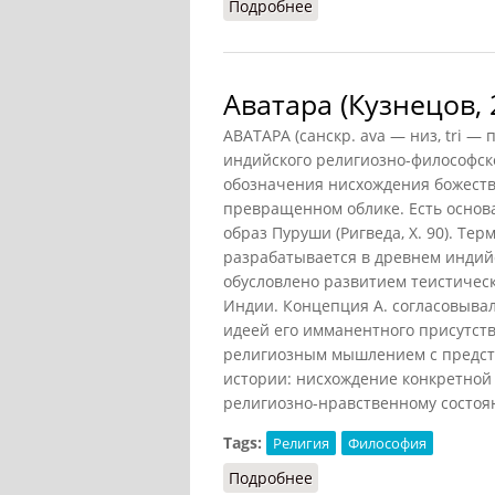
Подробнее
о Авеста (Кузнецов, 200
Аватара (Кузнецов, 
АВАТАРА (санскр. ava — низ, tri —
индийского религиозно-философск
обозначения нисхождения божеств
превращенном облике. Есть основа
образ Пуруши (Ригведа, X. 90). Те
разрабатывается в древнем индий
обусловлено развитием теистичес
Индии. Концепция А. согласовыва
идеей его имманентного присутств
религиозным мышлением с предста
истории: нисхождение конкретной 
религиозно-нравственному состоя
Tags:
Религия
Философия
Подробнее
о Аватара (Кузнецов, 20