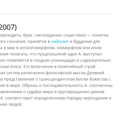
7)
2007)
 переходить; букв.: нисхождение, сошествие) — понятие
ого сознания, принятое в
индуизме
и буддизме для
а в мир в антропоморфном, зооморфном или ином
ния полагать, что предпосылкой идеи А. выступал
рмин появляется в поздних упанишадах и содержательно
ском эпосе. Его включение в понятийный строй
ких систем религиозно-философской мысли Древней
ла представления о трансцендентном бытии божества с
ия в мире. Образы и последовательность А. соотнесены
влениями о судьбах мира в круговращении циклов
А. соответствует определенному порядку мироздания и
нию людей...
07)