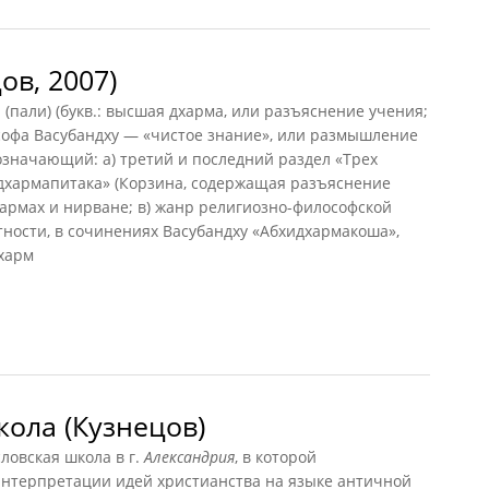
ов, 2007)
(пали) (букв.: высшая дхарма, или разъяснение учения;
офа Васубандху — «чистое знание», или размышление
означающий: а) третий и последний раздел «Трех
идхармапитака» (Корзина, содержащая разъяснение
дхармах и нирване; в) жанр религиозно-философской
стности, в сочинениях Васубандху «Абхидхармакоша»,
харм
, 2007)
ола (Кузнецов)
овская школа в г.
Александрия
, в которой
нтерпретации идей христианства на языке античной