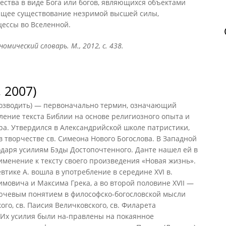
ества в виде Бога или богов, являющихся объектами
ующее существование незримой высшей силы,
ессы во Вселенной.
омический словарь. М., 2012, с. 438.
 2007)
 возводить) — первоначально термин, означающий
ление текста Библии на основе религиозного опыта и
а. Утвердился в Александрийской школе патристики,
 творчестве св. Симеона Нового Богослова. В Западной
одаря усилиям Бэды Достопочтенного. Данте нашел ей в
менение к тексту своего произведения «Новая жизнь».
втике А. вошла в употребление в середине XVI в.
мовича и Максима Грека, а во второй половине XVII —
ключевым понятием в философско-богословской мысли
ого, св. Паисия Величковского, св. Филарета
 Их усилия были на-правлены на покаянное