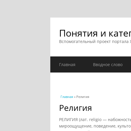
Понятия и кате
Вспомогательный проект портала
Главная
Вводное слово
Вы здесь
Главная
» Религия
Религия
РЕЛИГИЯ (лат. religio — набожност
мироощущение, поведение, культов