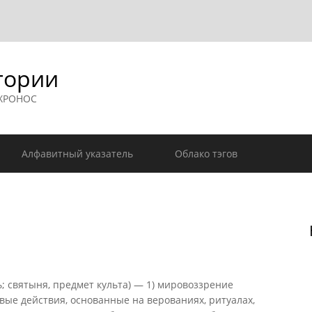
гории
 ХРОНОС
Алфавитный указатель
Облако тэгов
ь; святыня, предмет культа) — 1) мировоззрение
ые действия, основанные на верованиях, ритуалах,