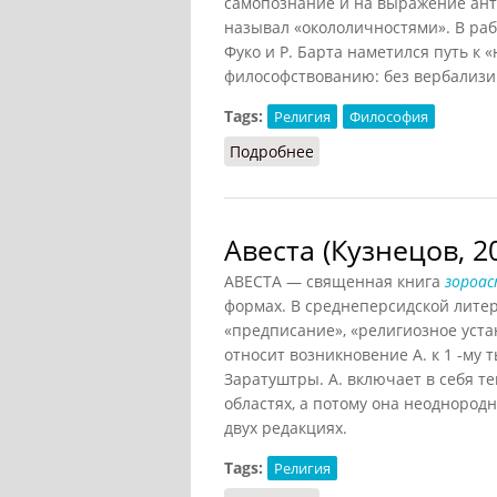
самопознание и на выражение ан
называл «окололичностями». В ра
Фуко и Р. Барта наметился путь к 
философствованию: без вербализи
Tags:
Религия
Философия
Подробнее
о Анагогия (Кузнецов, 2
Авеста (Кузнецов, 2
АВЕСТА — священная книга
зороа
формах. В среднеперсидской литер
«предписание», «религиозное уста
относит возникновение А. к 1 -му 
Заратуштры. А. включает в себя те
областях, а потому она неоднород
двух редакциях.
Tags:
Религия