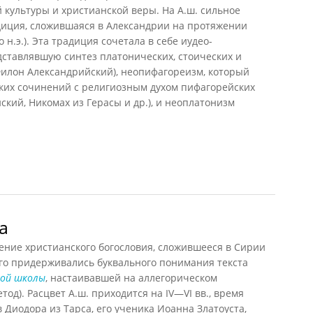
культуры и христианской веры. На А.ш. сильное
диция, сложившаяся в Александрии на протяжении
до н.э.). Эта традиция сочетала в себе иудео-
ставлявшую синтез платонических, стоических и
Филон Александрийский), неопифагореизм, который
их сочинений с религиозным духом пифагорейских
ский, Никомах из Герасы и др.), и неоплатонизм
ла (Кузнецов)
а
ие христианского богословия, сложившееся в Сирии
рого придерживались буквального понимания текста
кой школы
, настаивавшей на аллегорическом
тод). Расцвет А.ш. приходится на IV—VI вв., время
 Диодора из Тарса, его ученика Иоанна Златоуста,