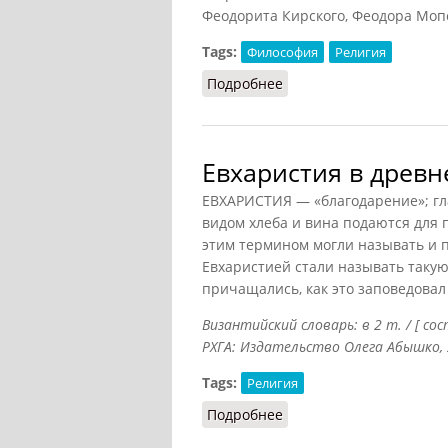
Феодорита Кирского, Феодора Мопс
Tags:
Философия
Религия
Подробнее
о Антиохийская школа
Евхаристия в древн
ЕВХАРИСТИЯ — «благодарение»; гл
видом хлеба и вина подаются для
этим термином могли называть и п
Евхаристией стали называть такую
причащались, как это заповедовал
Византийский словарь: в 2 т. / [ со
РХГА: Издательство Олега Абышко, 20
Tags:
Религия
Подробнее
о Евхаристия в древне