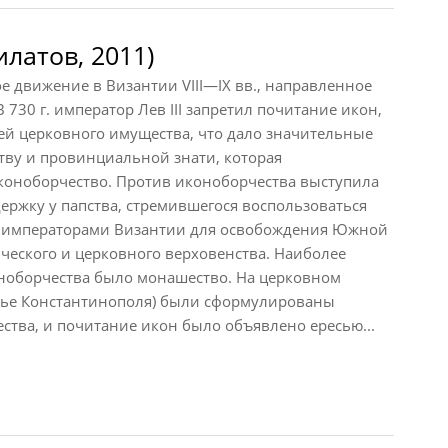
латов, 2011)
движение в Византии VIII—IX вв., направленное
 730 г. император Лев III запретил почитание икон,
ей церковного имущества, что дало значительные
тву и провинциальной знати, которая
оноборчество. Против иконоборчества выступила
ержку у папства, стремившегося воспользоваться
 императорами Византии для освобождения Южной
ческого и церковного верховенства. Наиболее
оборчества было монашество. На церковном
стье Константинополя) были сформулированы
тва, и почитание икон было объявлено ересью...
тов, 2011)