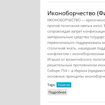
Иконоборчество (Фи
ИКОНОБОРЧЕСТВО — еретическое 
против почитания святых икон. В
сопровождая запрет конфискаци
материальные средства государс
первоначально поддерживала ик
столичная знать, нашедшая подд
конфликтом с иконоборческими
Италии от византийского полити
решительным противником икон
Соборе 754 г. в Иероне (предме
основные принципы иконоборчес
Tags:
Религия
Подробнее
о Иконоборчество (Фила