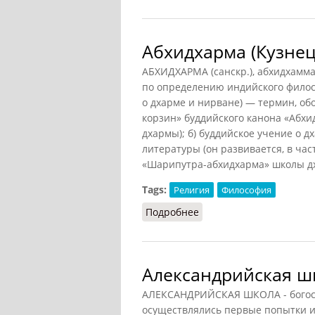
Абхидхарма (Кузнец
АБХИДХАРМА (санскр.), абхидхамма 
по определению индийского филос
о дхарме и нирване) — термин, об
корзин» буддийского канона «Абх
дхармы); б) буддийское учение о 
литературы (он развивается, в ча
«Шарипутра-абхидхарма» школы д
Tags:
Религия
Философия
Подробнее
о Абхидхарма (Кузнецов
Александрийская шк
АЛЕКСАНДРИЙСКАЯ ШКОЛА - богосл
осуществлялись первые попытки и