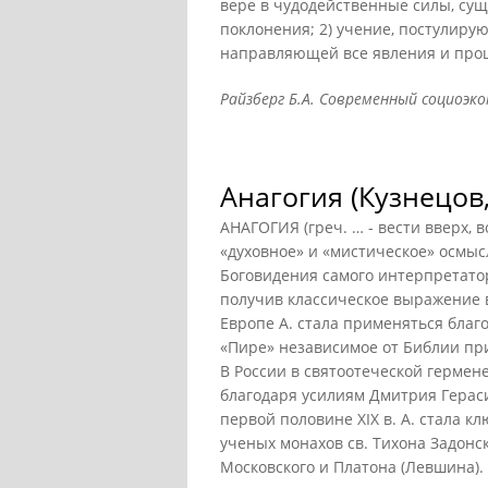
вере в чудодейственные силы, сущ
поклонения; 2) учение, постулир
направляющей все явления и проц
Райзберг Б.А. Современный социоэкон
Анагогия (Кузнецов,
АНАГОГИЯ (греч. … - вести вверх,
«духовное» и «мистическое» осмыс
Боговидения самого интерпретатор
получив классическое выражение в
Европе А. стала применяться благ
«Пире» независимое от Библии при
В России в святоотеческой гермене
благодаря усилиям Дмитрия Гераси
первой половине XIX в. А. стала 
ученых монахов св. Тихона Задонск
Московского и Платона (Левшина).