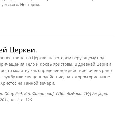
уетского, Нестория.
ей Церкви.
авное таинство Церкви, на котором верующему под
 причащения Тело и Кровь Христовы. В древней Церкви
росто молитву как определенное действие; очень рано
 службу или священнодействие, на котором христиане
 Христос на Тайной вечери.
ст. Общ. Ред. К.А. Филатова]. СПб.: Амфора. ТИД Амфора:
11, т. 1, с. 326.
й Церкви.