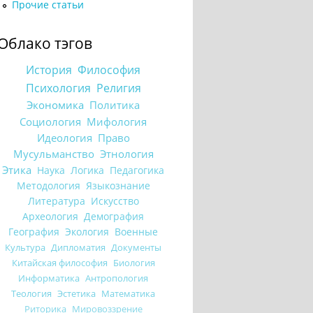
Прочие статьи
Облако тэгов
История
Философия
Психология
Религия
Экономика
Политика
Социология
Мифология
Идеология
Право
Мусульманство
Этнология
Этика
Наука
Логика
Педагогика
Методология
Языкознание
Литература
Искусство
Археология
Демография
География
Экология
Военные
Культура
Дипломатия
Документы
Китайская философия
Биология
Информатика
Антропология
Теология
Эстетика
Математика
Риторика
Мировоззрение