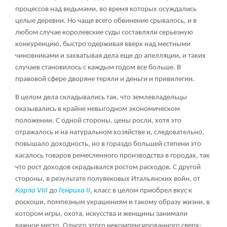
процессов над ведьмами, во время которых осуждались
целые деревни. Но чаще всего обвинение срывалось, и в
любом случае королевские суды составляли серьезную
конкуренцию, быстро одерживая вверх над местными
чиновниками и захватывая дела еще до апелляции, и таких
случаев становилось с каждым годом все больше. В
правовой сфере дворяне теряли и деньги и привилегии.
В целом дела складывались так, что землевладельцы
оказывались в крайне невыгодном экономическом
положении. С одной стороны, цены росли, хотя это
отражалось и на натуральном хозяйстве и, следовательно,
повышало доходность, но в гораздо большей степени это
касалось товаров ремесленного производства в городах, так
что рост доходов скрадывался ростом расходов. С другой
стороны, в результате полувековых Итальянских войн, от
Карла VIII
до
Генриха II
, класс в целом приобрел вкус к
роскоши, помпезным украшениям и такому образу жизни, в
котором игры, охота, искусства и женщины занимали
важное место. Одного этого некомпенсированного сверх-