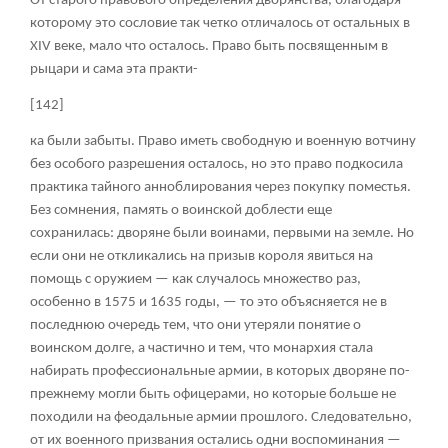
От старого правового определения дворянства, благодаря
которому это сословие так четко отличалось от остальных в
XIV веке, мало что осталось. Право быть посвященным в
рыцари и сама эта практи-
[142]
ка были забыты. Право иметь свободную и военную вотчину
без особого разрешения осталось, но это право подкосила
практика тайного анноблирования через покупку поместья.
Без сомнения, память о воинской доблести еще
сохранилась: дворяне были воинами, первыми на земле. Но
если они не откликались на призыв короля явиться на
помощь с оружием — как случалось множество раз,
особенно в 1575 и 1635 годы, — то это объясняется не в
последнюю очередь тем, что они утеряли понятие о
воинском долге, а частично и тем, что монархия стала
набирать профессиональные армии, в которых дворяне по-
прежнему могли быть офицерами, но которые больше не
походили на феодальные армии прошлого. Следовательно,
от их военного призвания остались одни воспоминания —