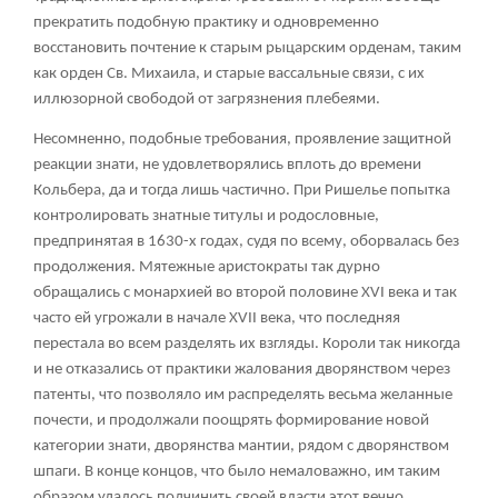
прекратить подобную практику и одновременно
восстановить почтение к старым рыцарским орденам, таким
как орден Св. Михаила, и старые вассальные связи, с их
иллюзорной свободой от загрязнения плебеями.
Несомненно, подобные требования, проявление защитной
реакции знати, не удовлетворялись вплоть до времени
Кольбера, да и тогда лишь частично. При Ришелье попытка
контролировать знатные титулы и родословные,
предпринятая в 1630-х годах, судя по всему, оборвалась без
продолжения. Мятежные аристократы так дурно
обращались с монархией во второй половине XVI века и так
часто ей угрожали в начале XVII века, что последняя
перестала во всем разделять их взгляды. Короли так никогда
и не отказались от практики жалования дворянством через
патенты, что позволяло им распределять весьма желанные
почести, и продолжали поощрять формирование новой
категории знати, дворянства мантии, рядом с дворянством
шпаги. В конце концов, что было немаловажно, им таким
образом удалось подчинить своей власти этот вечно