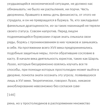
ухудшающейся экономической ситуации, не должно нас
обманывать: не было ни распыления, ни порчи. Честь
дворянина, бравшего в жены дочь финансиста, от этого не
страдала, и он не превращался в буржуа. Те, кто закладывал
фамильные драгоценности, из-за таких махинаций не теряли
своего статуса. Совсем напротив. Перед лицом
поднимающейся буржуазии старая знать смыкала свои
ряды, борясь с проникновением в них чужаков и замыкаясь
в себе. На протяжении всего XVII века предпринимались
подобные защитные меры, почти обратившие сословие в
касту. В начале века деятельность юристов, таких как Шарль
Луазо, которые бесцеремонно взялись изучать все те
способы, при помощи которых простолюдин может выйти в
дворяне, помогла знати осознать эту угрозу, появившуюся
лишь в XVI веке. Теоретически, говорил Луазо, никакое
анноблирование невозможно без согласия суве-
[146]
рена, но у простолюдинов в распоряжении множество