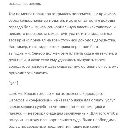
оставалась земля.
Тем не менее новая эра открылась повсеместным кризисом
сбора сеньориальных податей, и хотя он затронул доходы
гораздо больше, чем сеньориальную власть как таковую, и
никакого переворота сама структура не испытала, все же
этот кризис повлиял на все источники доходов дворянства.
Например, их юридические права перестали быть
выгодными. Сеньор должен был платить судье не землей, а
деньгами, и даже если ему удавалось вынудить своего
арендатора помочь и дать судье взятку, остальную часть ему
приходилось платить
[144]
самому. Кроме того, во многих поместьях дохода со
штрафов и конфискаций не хватало даже для оплаты услуг
самых мелких судебных чиновников — тюремщика и
палача, — не говоря о еде для заключенных. Для того чтобы
получить выгоду с сеньориального суда, были необходимы
большие, серьезные предприятия, такие как серия