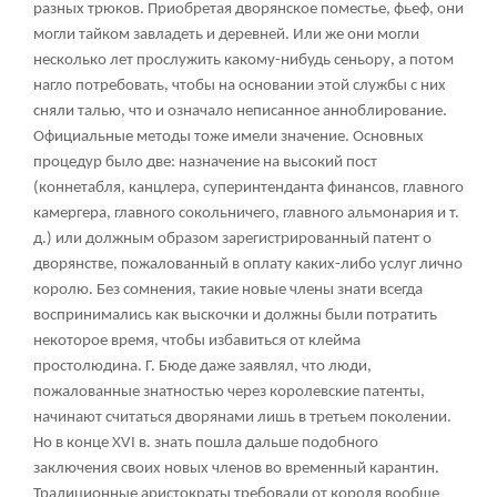
разных трюков. Приобретая дворянское поместье, фьеф, они
могли тайком завладеть и деревней. Или же они могли
несколько лет прослужить какому-нибудь сеньору, а потом
нагло потребовать, чтобы на основании этой службы с них
сняли талью, что и означало неписанное анноблирование.
Официальные методы тоже имели значение. Основных
процедур было две: назначение на высокий пост
(коннетабля, канцлера, суперинтенданта финансов, главного
камергера, главного сокольничего, главного альмонария и т.
д.) или должным образом зарегистрированный патент о
дворянстве, пожалованный в оплату каких-либо услуг лично
королю. Без сомнения, такие новые члены знати всегда
воспринимались как выскочки и должны были потратить
некоторое время, чтобы избавиться от клейма
простолюдина. Г. Бюде даже заявлял, что люди,
пожалованные знатностью через королевские патенты,
начинают считаться дворянами лишь в третьем поколении.
Но в конце XVI в. знать пошла дальше подобного
заключения своих новых членов во временный карантин.
Традиционные аристократы требовали от короля вообще