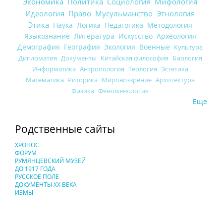
Экономика
Политика
Социология
Мифология
Идеология
Право
Мусульманство
Этнология
Этика
Наука
Логика
Педагогика
Методология
Языкознание
Литература
Искусство
Археология
Демография
География
Экология
Военные
Культура
Дипломатия
Документы
Китайская философия
Биология
Информатика
Антропология
Теология
Эстетика
Математика
Риторика
Мировоззрение
Архитектура
Физика
Феноменология
Еще
Родственные сайты
ХРОНОС
ФОРУМ
РУМЯНЦЕВСКИЙ МУЗЕЙ
ДО 1917 ГОДА
РУССКОЕ ПОЛЕ
ДОКУМЕНТЫ XX ВЕКА
ИЗМЫ