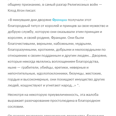
общему признанию, в самый разгар Религиозных войн —
Клод Атон писал:
«В минувшие дни дворяне
Франции
получали этот
благородный титул от королей и принцев за свое мужество и
добрую службу, которую они оказывали этим принцам и
королям, и своей родине, Франции. Они были
благочестивыми, верными, набожными, мудрыми,
благоразумными, кроткими, добрыми и милосердными по
отношению к своим подданным и другим людям… Дворяне,
которые некогда являлись воплощением благородства,
ныне — грабители, убийцы, еретики, неверные и
непочтительные, идолопоклонники, безумцы, жестокие,
гордые и высокомерные, они похищают имущество других
людей, кощунствуют и угнетают народ…» *.
Несмотря на некоторую преувеличенность, эта жалоба
выражает разочарование простолюдина в благородном
сословии.