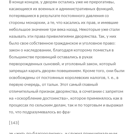
В конце концов, у дворян остались уже не прерогативы,
касающиеся их военных и административных функций,
потерявшиеся в результате постоянного давления со
стороны монархии, а те, что касались их прав, и имевшие
небольшое значение три века назад. Некоторые уже стали
называть эти права привилегиями дворянства. Так, у них
было свое собственное гражданское и уголовное право:
закон о наследовании, благодаря которому поместья в
большинстве провинций оставались в руках
перворожденных сыновей, и уголовный закон, который
запрещал карать дворян повешением. Кроме того, они были
освобождены от постоянных королевских налогов, т. е., в
первую очередь, от тальи. Этот самый главный
отличительный признак дворянства, в сочетании с запретом
на «оскорбление достоинства», которое применялось как в
процессах по сельским делам, так и по торговым и выражал
то, что подразумевалось во фра-
[143]
зе «жить по-благородному», и служил принципиальным