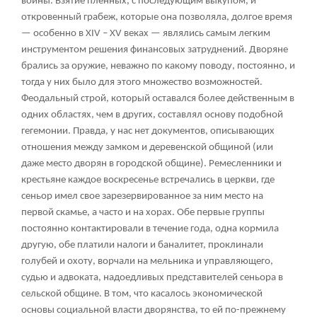
войны. Взятие пленных, с последующим выкупом, и
откровенный грабеж, которые она позволяла, долгое время
— особенно в XIV – XV веках — являлись самым легким
инструментом решения финансовых затруднений. Дворяне
брались за оружие, неважно по какому поводу, постоянно, и
тогда у них было для этого множество возможностей.
Феодальный строй, который оставался более действенным в
одних областях, чем в других, составлял основу подобной
гегемонии. Правда, у нас нет документов, описывающих
отношения между замком и деревенской общиной (или
даже место дворян в городской общине). Ремесленники и
крестьяне каждое воскресенье встречались в церкви, где
сеньор имел свое зарезервированное за ним место на
первой скамье, а часто и на хорах. Обе первые группы
постоянно контактировали в течение года, одна кормила
другую, обе платили налоги и баналитет, проклинали
голубей и охоту, ворчали на мельника и управляющего,
судью и адвоката, надоедливых представителей сеньора в
сельской общине. В том, что касалось экономической
основы социальной власти дворянства, то ей по-прежнему