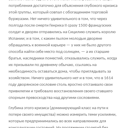
потребления достаточно для объяснения глубокого кризиса
этой группы, который совпал с обогащением торговой
буржуазии. Нет ничего удивительного в том, что через
полгода после смерти Генриха II сразу 1500 французских
солдат и дворян отправились на Сицилию служить королю
Испании; и в том, с каким пылом молодые дворяне
обращались к военной карьере — у них не было другого
способа найти себе место под солнцем, — а их старшие
братья, наследники поместий, отказывались служить, когда
их призывали по древнему обычаю, ссылаясь на
необходимость оставаться дома, чтобы приглядывать за
хозяйством. Ничего удивительного нет и в том, что в 1614
году дворянское сословие столь яростно отстаивало свои
привилегии и требовало восстановления своего ставшего
спорным превосходства над другими сословиями.
Глубина этого кризиса (доминирующий класс на пути к
потере своего имущества) можно измерить теми усилиями,
которые предпринимались во всех направлениях для
консолидации состояний. На протяжении столетий без