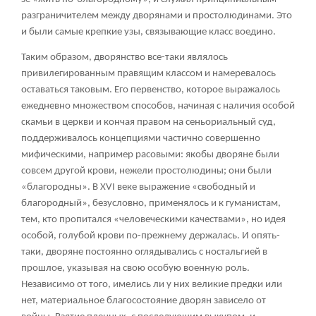
разграничителем между дворянами и простолюдинами. Это
и были самые крепкие узы, связывающие класс воедино.
Таким образом, дворянство все-таки являлось
привилегированным правящим классом и намеревалось
оставаться таковым. Его первенство, которое выражалось
ежедневно множеством способов, начиная с наличия особой
скамьи в церкви и кончая правом на сеньориальный суд,
поддерживалось концепциями частично совершенно
мифическими, например расовыми: якобы дворяне были
совсем другой крови, нежели простолюдины; они были
«благородны». В XVI веке выражение «свободный и
благородный», безусловно, применялось и к гуманистам,
тем, кто пропитался «человеческими качествами», но идея
особой, голубой крови по-прежнему держалась. И опять-
таки, дворяне постоянно оглядывались с ностальгией в
прошлое, указывая на свою особую военную роль.
Независимо от того, имелись ли у них великие предки или
нет, материальное благосостояние дворян зависело от