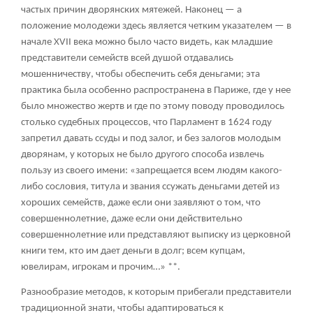
частых причин дворянских мятежей. Наконец — а
положение молодежи здесь является четким указателем — в
начале XVII века можно было часто видеть, как младшие
представители семейств всей душой отдавались
мошенничеству, чтобы обеспечить себя деньгами; эта
практика была особенно распространена в Париже, где у нее
было множество жертв и где по этому поводу проводилось
столько судебных процессов, что Парламент в 1624 году
запретил давать ссуды и под залог, и без залогов молодым
дворянам, у которых не было другого способа извлечь
пользу из своего имени: «запрещается всем людям какого-
либо сословия, титула и звания ссужать деньгами детей из
хороших семейств, даже если они заявляют о том, что
совершеннолетние, даже если они действительно
совершеннолетние или представляют выписку из церковной
книги тем, кто им дает деньги в долг; всем купцам,
ювелирам, игрокам и прочим…» **.
Разнообразие методов, к которым прибегали представители
традиционной знати, чтобы адаптироваться к