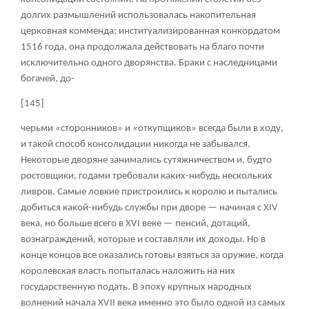
долгих размышлений использовалась накопительная
церковная комменда; институализированная конкордатом
1516 года, она продолжала действовать на благо почти
исключительно одного дворянства. Браки с наследницами
богачей, до-
[145]
черьми «сторонников» и «откупщиков» всегда были в ходу,
и такой способ консолидации никогда не забывался.
Некоторые дворяне занимались сутяжничеством и, будто
ростовщики, годами требовали каких-нибудь нескольких
ливров. Самые ловкие пристроились к королю и пытались
добиться какой-нибудь службы при дворе — начиная с XIV
века, но больше всего в XVI веке — пенсий, дотаций,
вознаграждений, которые и составляли их доходы. Но в
конце концов все оказались готовы взяться за оружие, когда
королевская власть попыталась наложить на них
государственную подать. В эпоху крупных народных
волнений начала XVII века именно это было одной из самых