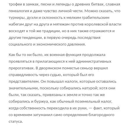
трофеи в замках, песни и легенды о древних битвах, славная
генеалогия и даже чувство личной чести. Можно сказать, что
турниры, дуэли и склонность к мелким грабительским
набегам друг на друга и мятежам против королевской власти
восходят к той же традиции, но в них также отражаются и
другие тенденции, в первую очередь последствия
социального и экономического давления.
Как бы то ни было, их военная функция продолжала
проявляться в прилагающихся к ней административных
прерогативах. В дворянском поместье сеньор вершил
справедливость через судью, который был его
представителем. Он повышал налоги, которые оставались
значительными, поскольку собирались натурой; хотя они
были, так сказать, привязаны к земле и точно так же
собирались и буржуа, как обычный поземельный налог,
когда собственность переходила в их руки, — факт, который
со временем затуманил само определение благородного
статуса.