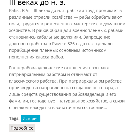
III веках до н. э.
Рабы. В VI—III веках до н. э. рабский труд проникает в
различные отрасли хозяйства — рабы обрабатывают
поля, трудятся в ремесленных мастерских, в домашнем
хозяйстве. В рабов обращали военнопленных, рабами
становились кабальные должники. Запрещение
долгового рабства в Риме в 326 г. до н. э. сделало
порабощение пленных основным источником
пополнения класса рабов.
Раннерабовладельческие отношения называют
патриархальным рабством и отличают от
классического рабства. При патриархальном рабстве
производство направлено на создание не товара, а
лишь средств существования рабовладельца и его
фамилии, господствует натуральное хозяйство, а связи
с рынком находятся в зачаточном состоянии...
Tags:
История
Подробнее
о Рабство в Древнем Риме в VI—III веках до н. э.