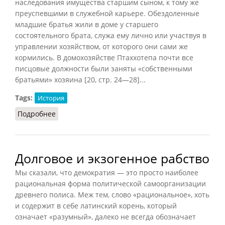
наследования имущества старшим сыном, к тому же
преуспевшими в служебной карьере. Обездоленные
младшие братья жили в доме у старшего
состоятельного брата, служа ему лично или участвуя в
управлении хозяйством, от которого они сами же
кормились. В домохозяйстве Птаххотепа почти все
писцовые должности были заняты «собственными
братьями» хозяина [20, стр. 24—28]...
Tags:
История
Подробнее
о Домашнее рабство в Египте
Долговое и экзогенное рабство
Мы сказали, что демократия — это просто наиболее
рациональная форма политической самоорганизации
древнего полиса. Меж тем, слово «рациональное», хоть
и содержит в себе латинский корень, который
означает «разумный», далеко не всегда обозначает