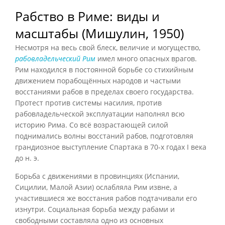
Рабство в Риме: виды и
масштабы (Мишулин, 1950)
Несмотря на весь свой блеск, величие и могущество,
рабовладельческий Рим
имел много опасных врагов.
Рим находился в постоянной борьбе со стихийным
движением порабощённых народов и частыми
восстаниями рабов в пределах своего государства.
Протест против системы насилия, против
рабовладельческой эксплуатации наполнял всю
историю Рима. Со всё возрастающей силой
поднимались волны восстаний рабов, подготовляя
грандиозное выступление Спартака в 70-х годах I века
до н. э.
Борьба с движениями в провинциях (Испании,
Сицилии, Малой Азии) ослабляла Рим извне, а
участившиеся же восстания рабов подтачивали его
изнутри. Социальная борьба между рабами и
свободными составляла одно из основных