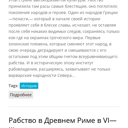
принизила там расы самые блестящие, оно поглотило
поколения народов и героев. Один из народов Греции
—пеласги,— который в начале своей истории
проявляет себя в блеске славы, исчезает, не оставляя
после себя никаких видимых следов, сохраняясь только
кое-где на окраинах греческого мира. Первые
эллинские племена, которые сменяют этот народ, в
свою очередь деградируют и смешиваются с его
остатками под этим общим гнетом всеуравнивающего
рабства. И в историческую эпоху институт
рабовладения, расширяясь, захватывает не только
варварские народности Севера...
Tags:
История
Подробнее
о Рабство в Греции (Валлон, 1941)
Рабство в Древнем Риме в VI—