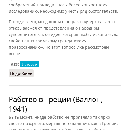
соображений приводит нас к более конкретному
исследованию, необходимо учесть ряд обстоятельств.
Прежде всего, мы должны еще раз подчеркнуть, что
отказываемся от представления о народном
суверенитете как об идее, которая якобы искони была
свойственна «римскому гражданскому
правосознанию». Но этот вопрос уже рассмотрен
выше...
Tags:
История
Подробнее
о Плебс и рабы (Утченко, 1965)
Рабство в Греции (Валлон,
1941)
Быть может, нигде рабство не проявляло так ярко
своего позорного, мертвящего влияния, как в Греции,
этой стране высокоразвитой культуры. Рабство