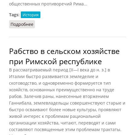
общественных противоречий Рима...
Tags:
История
Подробнее
о Рабство в Риме: виды и масштабы (Мишулин,
1950)
Рабство в сельском хозяйстве
при Римской республике
В рассматриваемый период [
II—I века до н. э.
] в
Италии быстро развивается земледелие и
скотоводство, и одновременно формируется тип
хозяйств, основанных преимущественно на труде
рабов. Залечив раны, нанесенные вторжением
Ганнибала, землевладельцы совершенствуют старые и
быстро осваивают более новые культуры, проявляют
живой интерес к проблемам рациональной
организации хозяйства, читают, переводят и сами
составляют посвященные этим проблемам трактаты.