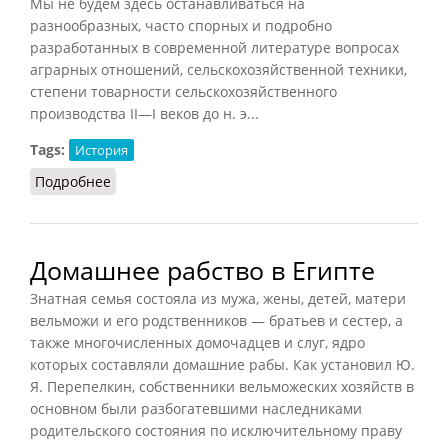
Мы не будем здесь останавливаться на
разнообразных, часто спорных и подробно
разработанных в современной литературе вопросах
аграрных отношений, сельскохозяйственной техники,
степени товарности сельскохозяйственного
производства II—I веков до н. э...
Tags:
История
Подробнее
о Рабство в сельском хозяйстве при Римской
республике
Домашнее рабство в Египте
Знатная семья состояла из мужа, жены, детей, матери
вельможи и его родственников — братьев и сестер, а
также многочисленных домочадцев и слуг, ядро
которых составляли домашние рабы. Как установил Ю.
Я. Перепелкин, собственники вельможеских хозяйств в
основном были разбогатевшими наследниками
родительского состояния по исключительному праву