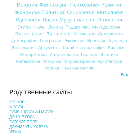
История
Философия
Психология
Религия
Экономика
Политика
Социология
Мифология
Идеология
Право
Мусульманство
Этнология
Этика
Наука
Логика
Педагогика
Методология
Языкознание
Литература
Искусство
Археология
Демография
География
Экология
Военные
Культура
Дипломатия
Документы
Китайская философия
Биология
Информатика
Антропология
Теология
Эстетика
Математика
Риторика
Мировоззрение
Архитектура
Физика
Феноменология
Еще
Родственные сайты
ХРОНОС
ФОРУМ
РУМЯНЦЕВСКИЙ МУЗЕЙ
ДО 1917 ГОДА
РУССКОЕ ПОЛЕ
ДОКУМЕНТЫ XX ВЕКА
ИЗМЫ