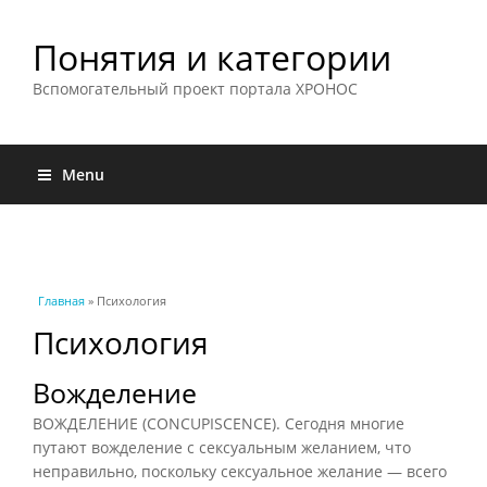
Понятия и категории
Вспомогательный проект портала ХРОНОС
Menu
Вы здесь
Главная
» Психология
Психология
Вожделение
ВОЖДЕЛЕНИЕ (CONCUPISCENCE). Сегодня многие
путают вожделение с сексуальным желанием, что
неправильно, поскольку сексуальное желание — всего