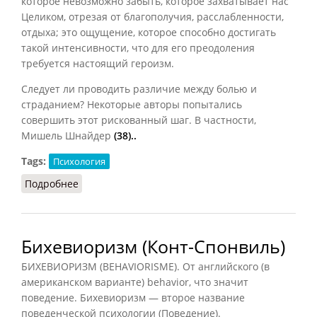
которое невозможно забыть, которое захватывает нас
Целиком, отрезая от благополучия, расслабленности,
отдыха; это ощущение, которое способно достигать
такой интенсивности, что для его преодоления
требуется настоящий героизм.
Следует ли проводить различие между болью и
страданием? Некоторые авторы попытались
совершить этот рискованный шаг. В частности,
Мишель Шнайдер
(38)..
Tags:
Психология
Подробнее
о Боль (Конт-Спонвиль)
Бихевиоризм (Конт-Спонвиль)
БИХЕВИОРИЗМ (BEHAVIORISME). От английского (в
американском варианте) behavior, что значит
поведение. Бихевиоризм — второе название
поведенческой психологии (Поведение).