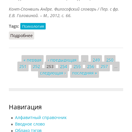
Конт-Спонвиль Андре. Философский словарь / Пер. с фр.
Е.В. Головиной. – М., 2012, с. 66.
Tags:
Психология
Подробнее
о Бихевиоризм (Конт-Спонвиль)
Страницы
« первая
‹ предыдущая
…
249
250
251
252
253
254
255
256
257
…
следующая ›
последняя »
Навигация
Алфавитный справочник
Вводное слово
Облако тэгов