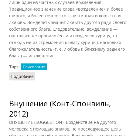
лишь один из частных случаев вожделения.
Традиционное значение слова «вожделение» и более
широко, и более точно: это эгоистичная и корыстная
любовь. Вожделеть значит любить другого ради своего
собственного блага. Следовательно, вожделение —
настолько же правило (если я вожделею курицу, то
отнюдь не из стремления к благу курицы), насколько
благожелательность (т. е. любовь к ближнему ради его
блага) — исключение.
Tags:
Психология
Подробнее
о Вожделение
Внушение (Конт-Спонвиль,
2012)
ВНУШЕНИЕ (SUGGESTION). Воздействие на другого
человека с помощью знаков, не преследующее цель
убедить его в своей правоте. Внушение — своего рода