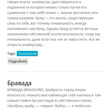
говоря иначе, универсум, удостовериться в
подлинности которого можно только путем его
сравнения с чем-либо иным — миром молчания, или
чужим разумом. Бред — это мысль, существующая
сама по себе, вот почему гениальность иногда
напоминает нам бред. Однако бред остается вечным
заложником собственной исключительности, тогда как
гениальность, даже если она «не от мира сего», все же
открыта универсуму...
Tags:
Психология
Подробнее
о Бред (Конт-Спонвиль)
Бравада
БРАВАДА (BRAVOURE). Храбрость перед лицом
опасности, немного выставляющая себя напоказ и тем
самым словно бы растущая в собственных глазах.
«Храбрец храбр, — говорит Жубер, — а любитель