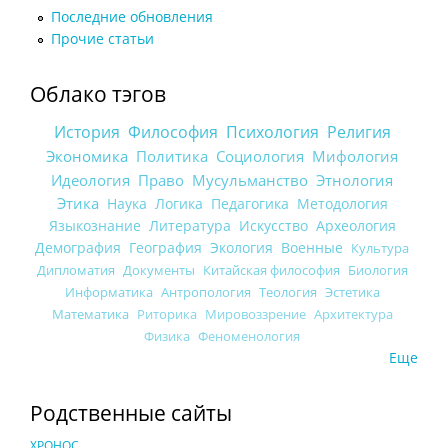
Последние обновления
Прочие статьи
Облако тэгов
История
Философия
Психология
Религия
Экономика
Политика
Социология
Мифология
Идеология
Право
Мусульманство
Этнология
Этика
Наука
Логика
Педагогика
Методология
Языкознание
Литература
Искусство
Археология
Демография
География
Экология
Военные
Культура
Дипломатия
Документы
Китайская философия
Биология
Информатика
Антропология
Теология
Эстетика
Математика
Риторика
Мировоззрение
Архитектура
Физика
Феноменология
Еще
Родственные сайты
ХРОНОС