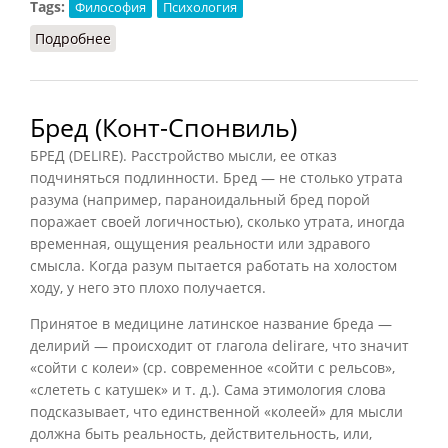
Tags:
Философия
Психология
Подробнее
о Деятельность (Фролов)
Бред (Конт-Спонвиль)
БРЕД (DELIRE). Расстройство мысли, ее отказ
подчиняться подлинности. Бред — не столько утрата
разума (например, параноидальный бред порой
поражает своей логичностью), сколько утрата, иногда
временная, ощущения реальности или здравого
смысла. Когда разум пытается работать на холостом
ходу, у него это плохо получается.
Принятое в медицине латинское название бреда —
делирий — происходит от глагола delirare, что значит
«сойти с колеи» (ср. современное «сойти с рельсов»,
«слететь с катушек» и т. д.). Сама этимология слова
подсказывает, что единственной «колеей» для мысли
должна быть реальность, действительность, или,