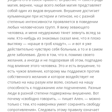
магия, вернее, чаще всего любая магия представляет
собой один из видов внушения. Внушение достигает
кульминации при истерии и гипнозе, но с разной
степенью интенсивности проявляется в поведении
любых человеческих групп. Я вижу зевающего
человека, и меня неудержимо тянет зевнуть вслед за
ним. Кто-нибудь из знакомых сказал мне, что я плохо
выгляжу — «краше в гроб кладут», — и вот я уже
действительно чувствую себя больным, а то и в самом
деле заболеваю. Дело в том, что я, помимо своего
желания, а иногда и не подозревая об этом, подпадаю
под влияние этого человека. Это и есть внушение, то
есть чужое влияние, которому мы поддаемся против
собственного желания и которое воздействует не
столько на наш разум или волю, сколько на нашу
способность к подражанию или подчинению. Разные
люди в разной степени подвержены внушению. Вот
почему «свободно говорить, — пишет Ален, — можно
только с тем, кто наверняка умеет сохранять свободу
сопротивления». Следовать этому правилу означает