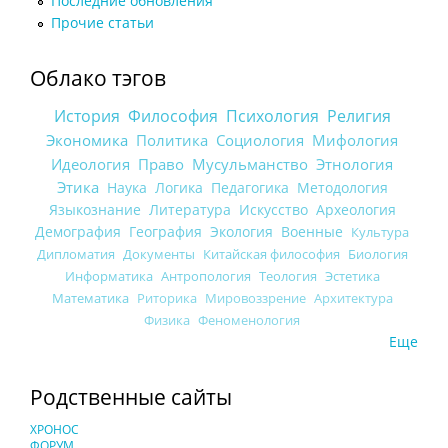
Последние обновления
Прочие статьи
Облако тэгов
История
Философия
Психология
Религия
Экономика
Политика
Социология
Мифология
Идеология
Право
Мусульманство
Этнология
Этика
Наука
Логика
Педагогика
Методология
Языкознание
Литература
Искусство
Археология
Демография
География
Экология
Военные
Культура
Дипломатия
Документы
Китайская философия
Биология
Информатика
Антропология
Теология
Эстетика
Математика
Риторика
Мировоззрение
Архитектура
Физика
Феноменология
Еще
Родственные сайты
ХРОНОС
ФОРУМ