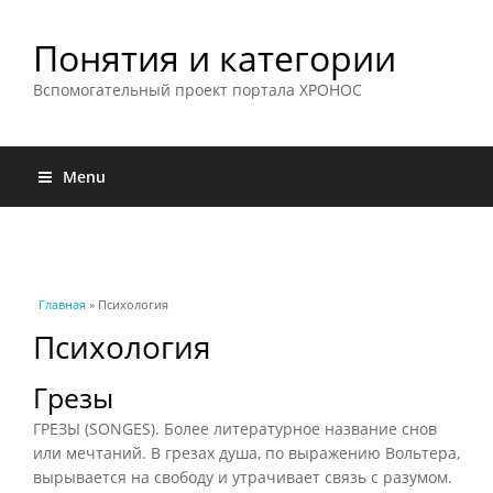
Понятия и категории
Вспомогательный проект портала ХРОНОС
Menu
Вы здесь
Главная
» Психология
Психология
Грезы
ГРЕЗЫ (SONGES). Более литературное название снов
или мечтаний. В грезах душа, по выражению Вольтера,
вырывается на свободу и утрачивает связь с разумом.