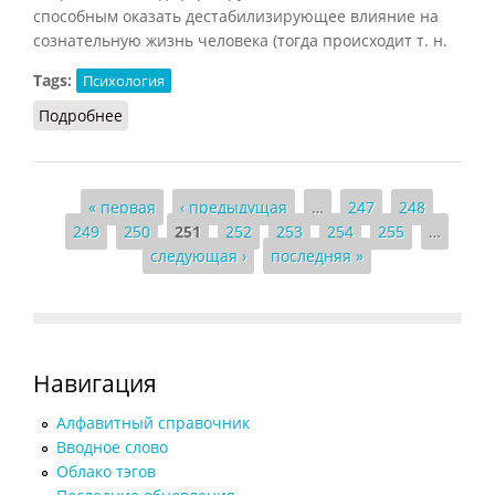
способным оказать дестабилизирующее влияние на
сознательную жизнь человека (тогда происходит т. н.
Tags:
Психология
Подробнее
о Вытеснение (Конт-Спонвиль, 2012)
Страницы
« первая
‹ предыдущая
…
247
248
249
250
251
252
253
254
255
…
следующая ›
последняя »
Навигация
Алфавитный справочник
Вводное слово
Облако тэгов