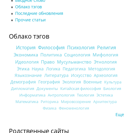
Вводное слово
Облако тэгов
Последние обновления
Прочие статьи
Облако тэгов
История
Философия
Психология
Религия
Экономика
Политика
Социология
Мифология
Идеология
Право
Мусульманство
Этнология
Этика
Наука
Логика
Педагогика
Методология
Языкознание
Литература
Искусство
Археология
Демография
География
Экология
Военные
Культура
Дипломатия
Документы
Китайская философия
Биология
Информатика
Антропология
Теология
Эстетика
Математика
Риторика
Мировоззрение
Архитектура
Физика
Феноменология
Еще
Родственные сайты