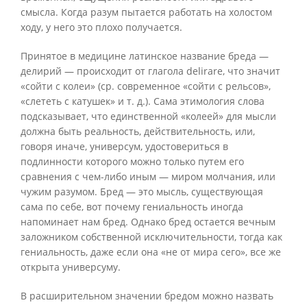
смысла. Когда разум пытается работать на холостом
ходу, у него это плохо получается.
Принятое в медицине латинское название бреда —
делирий — происходит от глагола delirare, что значит
«сойти с колеи» (ср. современное «сойти с рельсов»,
«слететь с катушек» и т. д.). Сама этимология слова
подсказывает, что единственной «колеей» для мысли
должна быть реальность, действительность, или,
говоря иначе, универсум, удостовериться в
подлинности которого можно только путем его
сравнения с чем-либо иным — миром молчания, или
чужим разумом. Бред — это мысль, существующая
сама по себе, вот почему гениальность иногда
напоминает нам бред. Однако бред остается вечным
заложником собственной исключительности, тогда как
гениальность, даже если она «не от мира сего», все же
открыта универсуму.
В расширительном значении бредом можно назвать