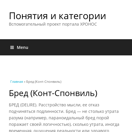
Понятия и категории
Вспомогательный проект портала ХРОНОС
Menu
Вы здесь
Главная
» Бред (Конт-Спонвиль)
Бред (Конт-Спонвиль)
БРЕД (DELIRE). Расстройство мысли, ее отказ
подчиняться подлинности. Бред — не столько утрата
разума (например, параноидальный бред порой
поражает своей логичностью), сколько утрата, иногда
временная, ощущения реальности или здравого