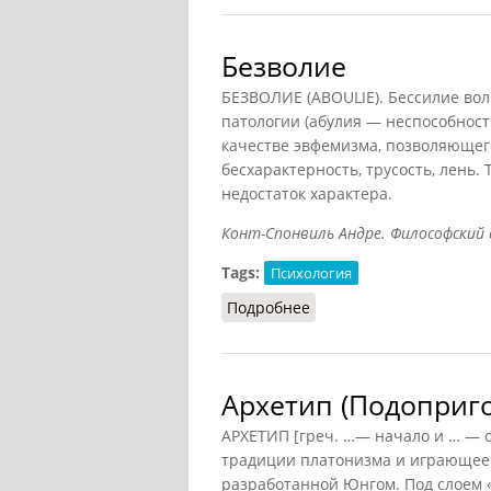
Безволие
БЕЗВОЛИЕ (ABOULIE). Бессилие вол
патологии (абулия — неспособност
качестве эвфемизма, позволяющего
бесхарактерность, трусость, лень.
недостаток характера.
Конт-Спонвиль Андре. Философский сло
Tags:
Психология
Подробнее
о Безволие
Архетип (Подоприго
АРХЕТИП [греч. …— начало и … — о
традиции платонизма и играющее 
разработанной Юнгом. Под слоем «