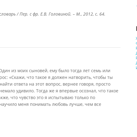
варь / Пер. с фр. Е.В. Головиной. – М., 2012, с. 64.
ин из моих сыновей, ему было тогда лет семь или
рос: «Скажи, что такое я должен натворить, чтобы ты
найти ответа на этот вопрос, вернее говоря, просто
 немало удивило. Тогда же я впервые осознал, что такое
кже, что чувство это я испытываю только по
 научило меня понимать любовь лучше, чем все