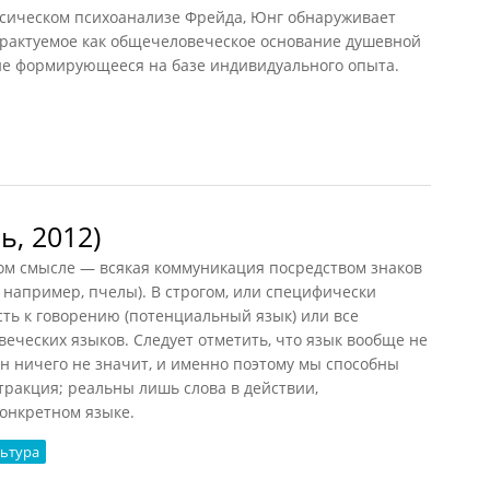
ссическом психоанализе Фрейда, Юнг обнаруживает
 трактуемое как общечеловеческое основание душевной
 не формирующееся на базе индивидуального опыта.
, 2013)
ь, 2012)
ом смысле — всякая коммуникация посредством знаков
 например, пчелы). В строгом, или специфически
ть к говорению (потенциальный язык) или все
ческих языков. Следует отметить, что язык вообще не
он ничего не значит, и именно поэтому мы способны
стракция; реальны лишь слова в действии,
онкретном языке.
ьтура
 2012)