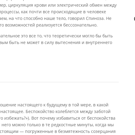
мер, циркуляция крови или электрический обмен между
роцессы, как почти все происходящие в человеке
ем, на что способно наше тело, говорил Спиноза. Не
его возможностей реализуется бессознательно.
ательное это все то, что теоретически могло бы быть
вым быть не может в силу вытеснения и внутреннего
нт-Спонвиль)
шение настоящего к будущему в той мере, в какой
 настоящее. Беспокойство колеблется между заботой
ого избежать?»). Вот почему избавиться от беспокойства
 него можно только в те редкостные минуты, когда мы
астоящим — погруженные в безмятежность созерцания