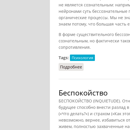
не является сознательным: напри
нейронами суть бессознательные п
органические процессы. Мы не зна
знаем потому, что большая часть 
В форме существительного бессозн
сознательным, но фактически тако
сопротивления.
Tags:
Психология
Подробнее
о Бессознательное (Ко
Беспокойство
БЕСПОКОЙСТВО (INQUIETUDE). Отно
будущее способно внести разлад в
(«Что делать?») и страхом («Как эт
невозможно, вернее, избавиться от
живем, полностью захваченные н