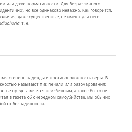
хии или даже нормативности. Для безразличного
 идентично), но все одинаково неважно. Как говорится,
различия, даже существенные, не имеют для него
adiaphoria
, т. е.
вая степень надежды и противоположность веры. В
жностью называют пик печали или разочарования;
астье представляется неизбежным, а какое бы то ни
итая в газете об очередном самоубийстве, мы обычно
бой от безнадежности.