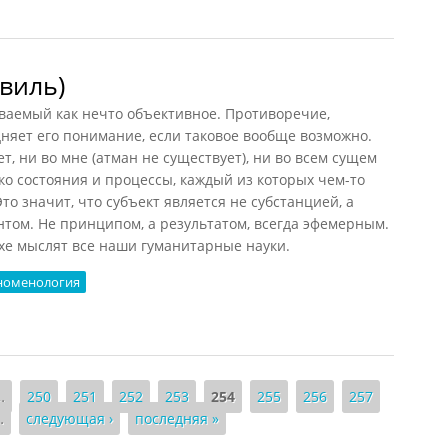
нвиль)
риваемый как нечто объективное. Противоречие,
дняет его понимание, если таковое вообще возможно.
ет, ни во мне (атман не существует), ни во всем сущем
ько состояния и процессы, каждый из которых чем-то
то значит, что субъект является не субстанцией, а
нтом. Не принципом, а результатом, всегда эфемерным.
ухе мыслят все наши гуманитарные науки.
номенология
иль)
…
250
251
252
253
254
255
256
257
…
следующая ›
последняя »