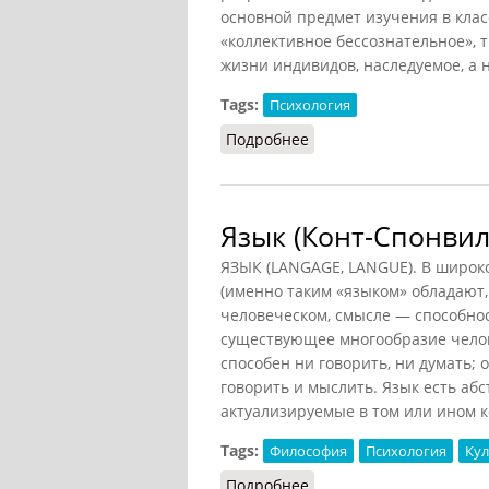
основной предмет изучения в кла
«коллективное бессознательное»,
жизни индивидов, наследуемое, а
Tags:
Психология
Подробнее
о Архетип (Подопригора
Язык (Конт-Спонвил
ЯЗЫК (LANGAGE, LANGUE). В широк
(именно таким «языком» обладают,
человеческом, смысле — способнос
существующее многообразие челове
способен ни говорить, ни думать; 
говорить и мыслить. Язык есть аб
актуализируемые в том или ином к
Tags:
Философия
Психология
Кул
Подробнее
о Язык (Конт-Спонвиль,