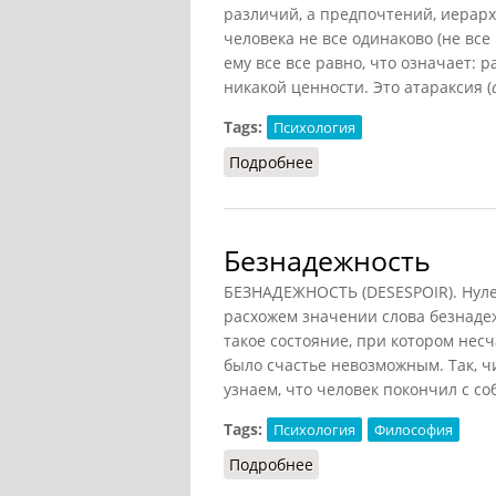
различий, а предпочтений, иерар
человека не все одинаково (не все
ему все все равно, что означает: 
никакой ценности. Это атараксия (
Tags:
Психология
Подробнее
о Безразличие
Безнадежность
БЕЗНАДЕЖНОСТЬ (DESESPOIR). Нуле
расхожем значении слова безнаде
такое состояние, при котором несч
было счастье невозможным. Так, ч
узнаем, что человек покончил с со
Tags:
Психология
Философия
Подробнее
о Безнадежность