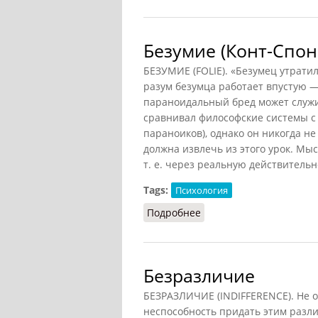
Безумие (Конт-Спон
БЕЗУМИЕ (FOLIE). «Безумец утратил
разум безумца работает впустую —
параноидальный бред может служи
сравнивал философские системы 
параноиков), однако он никогда не
должна извлечь из этого урок. Мы
т. е. через реальную действительн
Tags:
Психология
Подробнее
о Безумие (Конт-Спонв
Безразличие
БЕЗРАЗЛИЧИЕ (INDIFFERENCE). Не о
неспособность придать этим разл