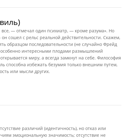
виль)
 все, — отмечал один психиатр, — кроме разума». Но
 он сошел с рельс реальной действительности. Скажем,
ть образцом последовательности (не случайно Фрейд
с особенно интересными плодами размышлений
 открывается миру, а всегда замкнут на себе. Философия
сль способна избежать безумия только внешним путем,
ость или мысли других.
иль)
тсутствие различий (идентичность), но отказ или
ичиям эмоциональную значимость; отсутствие не