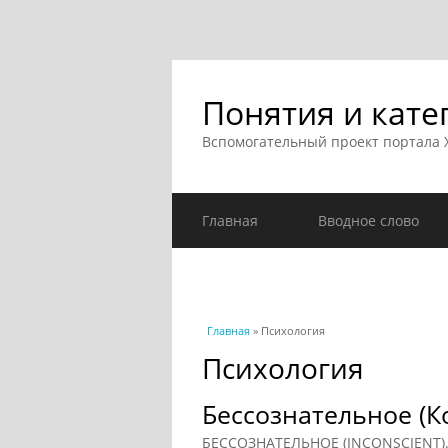
Понятия и кате
Вспомогательный проект портала
Главная
Вводное слово
Вы здесь
Главная
» Психология
Психология
Бессознательное (К
БЕССОЗНАТЕЛЬНОЕ (INCONSCIENT). В