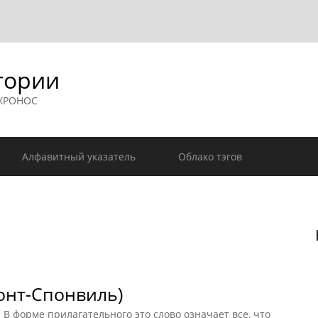
гории
 ХРОНОС
Алфавитный указатель
Облако тэгов
онт-Спонвиль)
 форме прилагательного это слово означает все, что