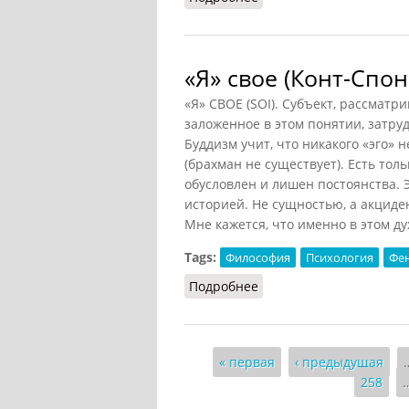
«Я» свое (Конт-Спо
«Я» СВОЕ (SOI). Субъект, рассмат
заложенное в этом понятии, затру
Буддизм учит, что никакого «эго» н
(брахман не существует). Есть тол
обусловлен и лишен постоянства. Э
историей. Не сущностью, а акциде
Мне кажется, что именно в этом д
Tags:
Философия
Психология
Фе
Подробнее
о «Я» свое (Конт-Спонв
Страницы
« первая
‹ предыдущая
258