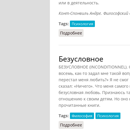
или в деятельность.
Конт-Спонвиль Андре. Философский сло
Tags:
Психология
Подробнее
о Беспокойство
Безусловное
БЕЗУСЛОВНОЕ (INCONDITIONNEL). Од
восемь, как-то задал мне такой воп
перестал меня любить?» Я не смог 
сказал: «Ничего». Что меня самого
безусловная любовь. Признаюсь та
отношению к своим детям. Но оно
прочитанные книги.
Tags:
Философия
Психология
Подробнее
о Безусловное