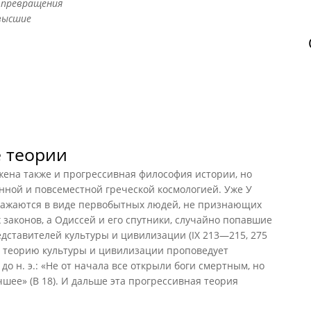
 превращения
 высшие
е теории
жена также и прогрессивная философия истории, но
янной и повсеместной греческой космологией. Уже У
ражаются в виде первобытных людей, не признающих
 законов, а Одиссей и его спутники, случайно попавшие
едставителей культуры и цивилизации (IX 213—215, 275
ю теорию культуры и цивилизации проповедует
до н. э.: «Не от начала все открыли боги смертным, но
чшее» (В 18). И дальше эта прогрессивная теория