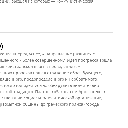
ций, высшая из которых — коммунистическая.
(КПС, 1988)
)
ижение вперед, успех) – направление развития от
ршенного к более совершенному. Идея прогресса вошла
сия христианской веры в провидение (см.
чаяниях пророков нашел отражение образ будущего,
священного, предопределенного и необратимого,
 истоки этой идеи можно обнаружить значительно
фской традиции. Платон в «Законах» и Аристотель в
енствовании социально-политической организации,
ервобытной общины до греческого полиса (города-