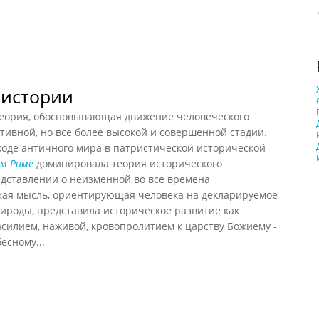
теории
 истории
еория, обосновывающая движение человеческого
тивной, но все более высокой и совершенной стадии.
ходе античного мира в патристической исторической
м Риме
доминировала теория исторического
едставлении о неизменной во все времена
кая мысль, ориентирующая человека на декларируемое
ироды, представила историческое развитие как
асилием, наживой, кровопролитием к царству Божиему -
есному...
истории