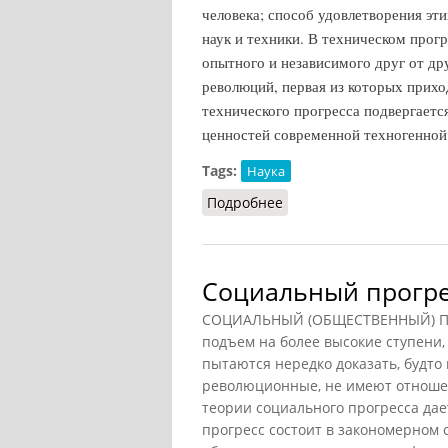
человека; способ удовлетворения эт
наук и техники. В техническом прог
опытного и независимого друг от дру
революций, первая из которых прихо
технического прогресса подвергаетс
ценностей современной техногенной
Tags:
Наука
Подробнее
о Технический прогресс
Социальный прогрес
СОЦИАЛЬНЫЙ (ОБЩЕСТВЕННЫЙ) ПРОГ
подъем на более высокие ступени
пытаются нередко доказать, будто
революционные, не имеют отношен
теории социального прогресса дае
прогресс состоит в закономерном