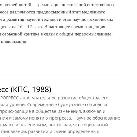
их потребностей — реализация достижений естественных
рессе различаются предпосылочный этап медленного
га развития науки и техники и этап научно-технических
дится на 16—17 века. В настоящее время концепция
я серьезной критике в связи с общим переосмыслением
 цивилизации.
 (НФЭ, 2010)
с (КПС, 1988)
РЕСС - поступательное развитие общества, его
, или уровни. Современные буржуазные социологи
 происходящие в обществе изменения, включая и
ия к самому понятию прогресса. Научное обоснование
т марксизм-ленинизм, показывая, что социальный
 становлении, развитии и смене определенных