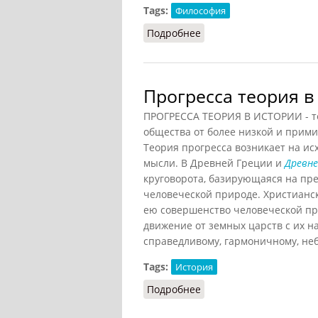
Tags:
Философия
Подробнее
о Прогресс: античные 
Прогресса теория в
ПРОГРЕССА ТЕОРИЯ В ИСТОРИИ - т
общества от более низкой и прими
Теория прогресса возникает на ис
мысли. В Древней Греции и
Древне
круговорота, базирующаяся на пр
человеческой природе. Христианс
ею совершенство человеческой пр
движение от земных царств с их н
справедливому, гармоничному, неб
Tags:
История
Подробнее
о Прогресса теория в 