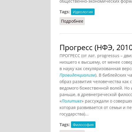
общественно-экономических форма
Tags:
Идеология
Подробнее
о Социальный прогресс 
Прогресс (НФЭ, 2010
ПРОГРЕСС (от лат. progressus – дв
низшего к высшему, от менее сове
в науку как секуляризованная вер
Провиденциализм
). В библейских 
образ развития человечества как 
ведомого божественной волей. Но
раньше, в древнегреческой филосо
«
Политике
» рассуждали о соверш
которая развивается от семьи и п
государства)...
Tags:
Философия