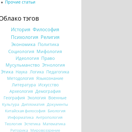
Прочие статьи
Облако тэгов
История
Философия
Психология
Религия
Экономика
Политика
Социология
Мифология
Идеология
Право
Мусульманство
Этнология
Этика
Наука
Логика
Педагогика
Методология
Языкознание
Литература
Искусство
Археология
Демография
География
Экология
Военные
Культура
Дипломатия
Документы
Китайская философия
Биология
Информатика
Антропология
Теология
Эстетика
Математика
Риторика
Мировоззрение