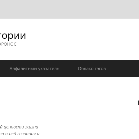
гории
 ХРОНОС
Алфавитный указатель
Облако тэгов
ой ценности жизни
а в ней сознания и