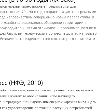
лись чрезвычайно важные предпосылки для
ельных сил. 70—90-е годы характеризуются огромными
ред человечеством совершенно новые перспективы. В
го хозяйства вовлекались обширные территории в
производительных сил отличалось неравномерностью: в
шел быстрый технический прогресс, в других, например
обозначилась тенденция к застою, которого капитализм
[в 70-90 годы XIX века]
сс (НФЭ, 2010)
условленное, взаимостимулирующее развитие науки и
 веке в контексте обоснования, использующего
е, и традиционной научно-инженерной картины мира. Цель
я как удовлетворение постоянно растущих потребностей