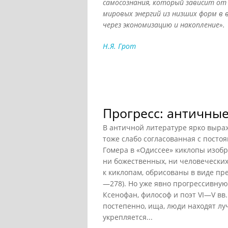
самосознания, который зависит от
мировых энергий из низших форм в
через экономизацию и накопление».
Н.Я. Грот
Прогресс: античны
В античной литературе ярко выра
тоже слабо согласованная с посто
Гомера в «Одиссее» киклопы изоб
ни божественных, ни человеческих
к киклопам, обрисованы в виде пр
—278). Но уже явно прогрессивну
Ксенофан, философ и поэт VI—V вв. 
постепенно, ища, люди находят лу
укрепляется...