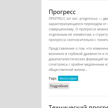
Прогресс
ПРОГРЕСС (от лат. progressus — дв
характеризующееся переходом от 
совершенному. О прогрессе можно 
отдельным её элементам, к структ
прогресса соотносительно с понят
Представление о том, что изменен
возникло в глубокой древности и 
докапиталистических формаций мн
сочетались с крайне медленным и
общественной жизни...
Tags:
Философия
Подробнее
о Прогресс
Технический прогрес