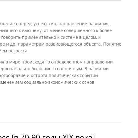
ижение вперёд, успех), тип, направление развития,
низшего к высшему, от менее совершенного к более
говорить применительно к системе в целом, к
уре и др. параметрам развивающегося объекта. Понятие
ием регресса.
ия в мире происходят в определенном направлении,
первоначально было чисто оценочным. В развитии
огообразие и острота политических событий
зменением социально-экономических основ
с [в 70-90 годы XIX века]