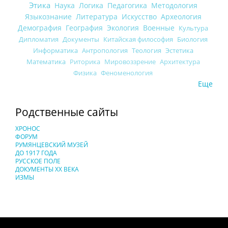
Этика
Наука
Логика
Педагогика
Методология
Языкознание
Литература
Искусство
Археология
Демография
География
Экология
Военные
Культура
Дипломатия
Документы
Китайская философия
Биология
Информатика
Антропология
Теология
Эстетика
Математика
Риторика
Мировоззрение
Архитектура
Физика
Феноменология
Еще
Родственные сайты
ХРОНОС
ФОРУМ
РУМЯНЦЕВСКИЙ МУЗЕЙ
ДО 1917 ГОДА
РУССКОЕ ПОЛЕ
ДОКУМЕНТЫ XX ВЕКА
ИЗМЫ