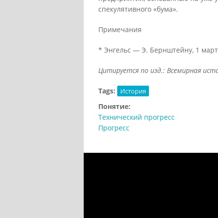
спекулятивного «бума».
Примечания
* Энгельс — Э. Бернштейну, 1 марта 1
Цитируется по изд.: Всемирная ист
Tags:
История
Понятие:
Технический прогресс
Прогресс