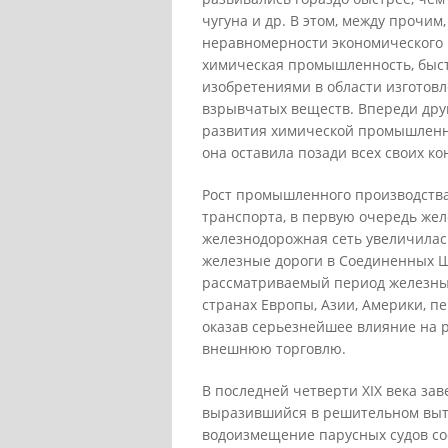
чугуна и др. В этом, между прочим
неравномерности экономического 
химическая промышленность, быст
изобретениями в области изготовл
взрывчатых веществ. Впереди дру
развития химической промышленно
она оставила позади всех своих ко
Рост промышленного производства
транспорта, в первую очередь же
железнодорожная сеть увеличилас
железные дороги в Соединенных Шт
рассматриваемый период железные
странах Европы, Азии, Америки, п
оказав серьезнейшее влияние на 
внешнюю торговлю.
В последней четверти XIX века за
выразившийся в решительном выте
водоизмещение парусных судов сос