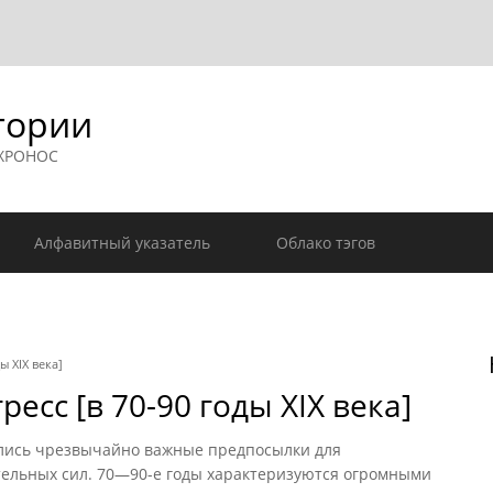
гории
 ХРОНОС
Алфавитный указатель
Облако тэгов
ы XIX века]
есс [в 70-90 годы XIX века]
лись чрезвычайно важные предпосылки для
ельных сил. 70—90-е годы характеризуются огромными