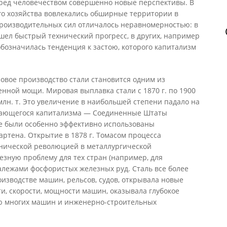
ред человечеством совершенно новые перспективы. В
го хозяйства вовлекались обширные территории в
производительных сил отличалось неравномерностью: в
шел быстрый технический прогресс, в других, например
обозначилась тенденция к застою, которого капитализм
ссовое производство стали становится одним из
ной мощи. Мировая выплавка стали с 1870 г. по 1900
3 млн. т. Это увеличение в наибольшей степени падало на
ивающегося капитализма — Соединенные Штаты
де были особенно эффективно использованы
артена. Открытие в 1878 г. Томасом процесса
нической революцией в металлургической
зную проблему для тех стран (например, для
алежами фосфористых железных руд. Сталь все более
изводстве машин, рельсов, судов, открывала новые
и, скорости, мощности машин, оказывала глубокое
ю многих машин и инженерно-строительных