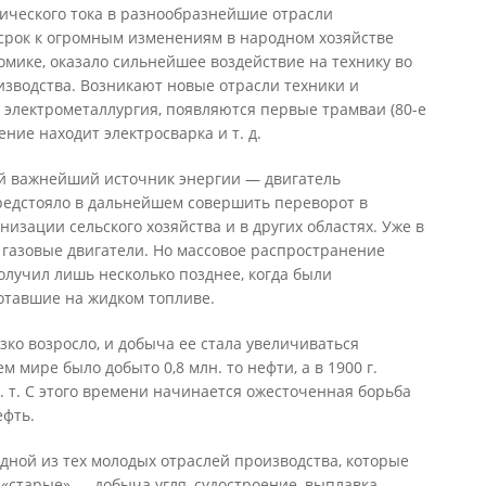
ического тока в разнообразнейшие отрасли
 срок к огромным изменениям в народном хозяйстве
омике, оказало сильнейшее воздействие на технику во
изводства. Возникают новые отрасли техники и
электрометаллургия, появляются первые трамваи (80-е
ние находит электросварка и т. д.
ой важнейший источник энергии — двигатель
предстояло в дальнейшем совершить переворот в
низации сельского хозяйства и в других областях. Уже в
е газовые двигатели. Но массовое распространение
олучил лишь несколько позднее, когда были
отавшие на жидком топливе.
ко возросло, и добыча ее стала увеличиваться
м мире было добыто 0,8 млн. то нефти, а в 1900 г.
. т. С этого времени начинается ожесточенная борьба
ефть.
ной из тех молодых отраслей производства, которые
 «старые» — добыча угля, судостроение, выплавка