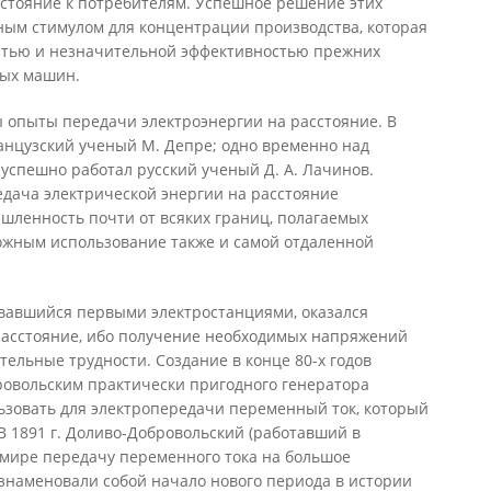
сстояние к потребителям. Успешное решение этих
ным стимулом для концентрации производства, которая
стью и незначительной эффективностью прежних
вых машин.
 опыты передачи электроэнергии на расстояние. В
анцузский ученый М. Депре; одно временно над
успешно работал русский ученый Д. А. Лачинов.
редача электрической энергии на расстояние
шленность почти от всяких границ, полагаемых
ожным использование также и самой отдаленной
вавшийся первыми электростанциями, оказался
асстояние, ибо получение необходимых напряжений
тельные трудности. Создание в конце 80-х годов
ровольским практически пригодного генератора
ьзовать для электропередачи переменный ток, который
В 1891 г. Доливо-Добровольский (работавший в
 мире передачу переменного тока на большое
я знаменовали собой начало нового периода в истории