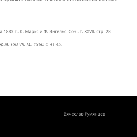
883 г., К. Маркс и Ф. Энгельс, Соч., т. XXVII, стр. 28
ория. Том
VII. М., 1960, с. 41-45.
Понятия И Категории - Исторический Проект ХРОНОС
WEB-редактор
Вячеслав Румянцев