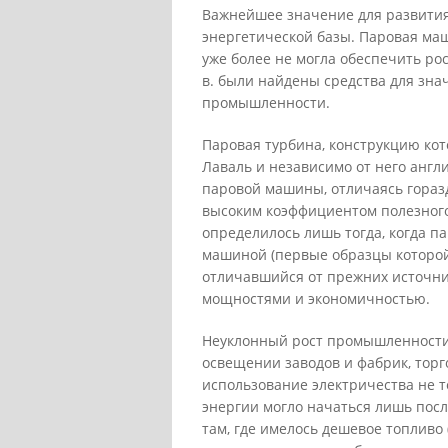
Важнейшее значение для развития
энергетической базы. Паровая ма
уже более не могла обеспечить ро
в. были найдены средства для зн
промышленности.
Паровая турбина, конструкцию кот
Лаваль и независимо от него англ
паровой машины, отличаясь гораз
высоким коэффициентом полезного
определилось лишь тогда, когда п
машиной (первые образцы которой 
отличавшийся от прежних источни
мощностями и экономичностью.
Неуклонный рост промышленности 
освещении заводов и фабрик, тор
использование электричества не т
энергии могло начаться лишь пос
там, где имелось дешевое топливо 