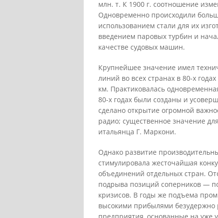
млн. т. К 1900 г. соотношение изме
Одновременно происходили больши
использованием стали для их изг
введением паровых турбин и нача
качестве судовых машин.
Крупнейшее значение имел технич
линий во всех странах в 80-х годах 
км. Практиковалась одновременна
80-х годах были созданы и усовер
сделано открытие огромной важнос
радио; существенное значение дл
итальянца Г. Маркони.
Однако развитие производительны
стимулировала жесточайшая конку
объединений отдельных стран. От
подрыва позиций соперников — п
кризисов. В годы же подъема про
высокими прибылями безудержно 
предприятия, основанные на уже 