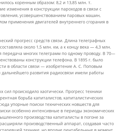
нилось коренным образом: 8,2 и 13,85 млн. т.
е изменения в конструкции пароходов в связи с
отовления, усовершенствованием паровых машин,
лом применения двигателей внутреннего сгорания в
еский прогресс средств связи. Длина телеграфных
составляла около 1,5 млн. км, а к концу века — 4,3 млн.
я передача многих телеграмм по одному проводу. В 70—
шенствованы конструкции телефона. В 1895 г. было
ти в области связи — изобретение А. С. Поповым
я дальнейшего развития радиосвязи имели работы
х сил происходило хаотически. Прогресс техники
рентная борьба капиталистов, капиталистических
сюда упорные поиски технических новшеств для
оиски особенно интенсивные в периоды экономических
мышленного производства капиталисты в погоне за
расширяли производственный аппарат, создавая часто
устаревшей технике, но вполне рентабельные в момент