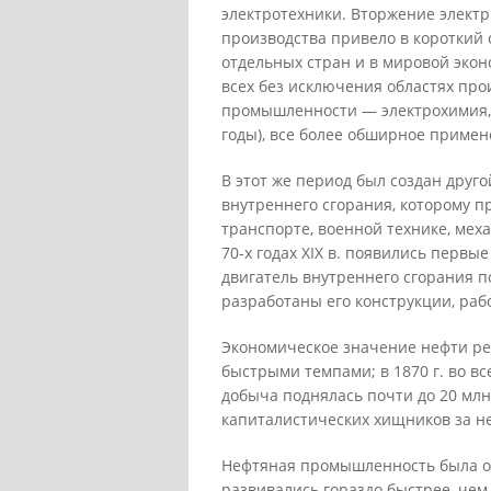
электротехники. Вторжение электр
производства привело в короткий
отдельных стран и в мировой экон
всех без исключения областях про
промышленности — электрохимия, 
годы), все более обширное примене
В этот же период был создан друг
внутреннего сгорания, которому 
транспорте, военной технике, меха
70-х годах XIX в. появились первы
двигатель внутреннего сгорания п
разработаны его конструкции, раб
Экономическое значение нефти рез
быстрыми темпами; в 1870 г. во все
добыча поднялась почти до 20 млн
капиталистических хищников за н
Нефтяная промышленность была од
развивались гораздо быстрее, чем