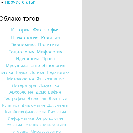
Прочие статьи
Облако тэгов
История
Философия
Психология
Религия
Экономика
Политика
Социология
Мифология
Идеология
Право
Мусульманство
Этнология
Этика
Наука
Логика
Педагогика
Методология
Языкознание
Литература
Искусство
Археология
Демография
География
Экология
Военные
Культура
Дипломатия
Документы
Китайская философия
Биология
Информатика
Антропология
Теология
Эстетика
Математика
Риторика
Мировоззрение