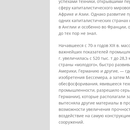
успехами техники, открывшими пе
сферу капиталистического мирово
Африке и Азии. Однако развитие 
одних капиталистических странах 
в Англии и особенно во Франции, 
до тех пор не знал.
Начавшееся с 70-х годов XIX в. ма
важнейших показателей промышлен
г. увеличилась с 520 тыс. т до 28,
страны «молодого», быстро разв
Америки, Германию и другие, — г
изобретения Бессемера, а затем М
обесфосфоривания, явившееся тех
промышленности, разрешило серье
Германии), которые располагали з
вытесняла другие материалы в про
возможности увеличения прочност
воздействие на самую конструкци
сооружений.