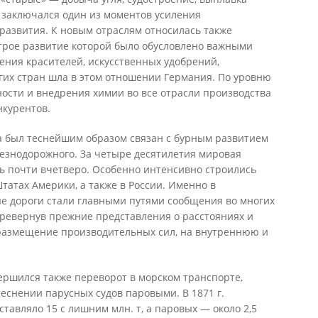
, заключался один из моментов усиления
развития. К новым отраслям относилась также
рое развитие которой было обусловлено важными
ения красителей, искусственных удобрений,
гих стран шла в этом отношении Германия. По уровню
сти и внедрения химии во все отрасли производства
нкурентов.
 был теснейшим образом связан с бурным развитием
лезнодорожного. За четыре десятилетия мировая
ь почти вчетверо. Особенно интенсивно строились
атах Америки, а также в России. Именно в
 дороги стали главными путями сообщения во многих
еревернув прежние представления о расстояниях и
размещение производительных сил, на внутреннюю и
вершился также переворот в морском транспорте,
снении парусных судов паровыми. В 1871 г.
тавляло 15 с лишним млн. т, а паровых — около 2,5