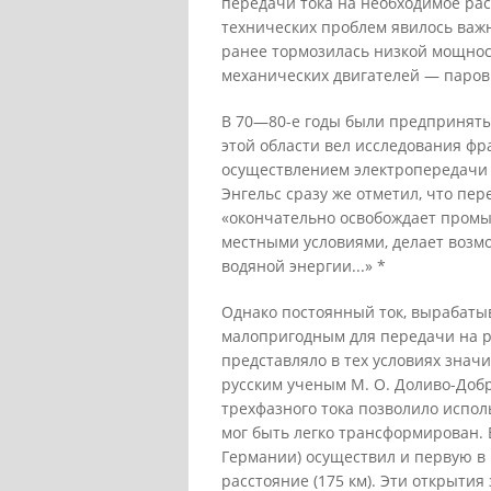
передачи тока на необходимое ра
технических проблем явилось важ
ранее тормозилась низкой мощно
механических двигателей — паро
В 70—80-е годы были предприняты
этой области вел исследования фр
осуществлением электропередачи 
Энгельс сразу же отметил, что пе
«окончательно освобождает промы
местными условиями, делает возм
водяной энергии...» *
Однако постоянный ток, вырабаты
малопригодным для передачи на р
представляло в тех условиях значи
русским ученым М. О. Доливо-Доб
трехфазного тока позволило испол
мог быть легко трансформирован. 
Германии) осуществил и первую в
расстояние (175 км). Эти открыти