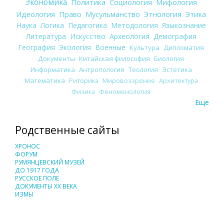
Экономика
Политика
Социология
Мифология
Идеология
Право
Мусульманство
Этнология
Этика
Наука
Логика
Педагогика
Методология
Языкознание
Литература
Искусство
Археология
Демография
География
Экология
Военные
Культура
Дипломатия
Документы
Китайская философия
Биология
Информатика
Антропология
Теология
Эстетика
Математика
Риторика
Мировоззрение
Архитектура
Физика
Феноменология
Еще
Родственные сайты
ХРОНОС
ФОРУМ
РУМЯНЦЕВСКИЙ МУЗЕЙ
ДО 1917 ГОДА
РУССКОЕ ПОЛЕ
ДОКУМЕНТЫ XX ВЕКА
ИЗМЫ