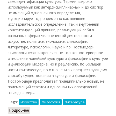
самоидентификации культуры. Термин, широко
используемый как интердисциплинарный и до сих пор
не имеющий однозначного определения,
функционирует одновременно как внешнее
исследовательское определение, так и внутренний
конституирующий принцип, реализующий себя в
различных сферах человеческой деятельности —
искусстве, политике, экономике, философии,
литературе, психологии, науке и пр. Постмодерн
этимологически закрепляет не только постериорное
отношение новейшей культуры и философии к культуре
и философии модерна, но и рефлексию, по большей
части критическую, по отношению к предшествующему
способу существования в культуре и философии.
Постомодерн предполагает принципиально новый, не
приемлющий статики и однозначных определений
взгляд на мир...
Tags:
Искусство
Философия
Литература
Подробнее
о Постмодерн (Кузнецов, 2007)