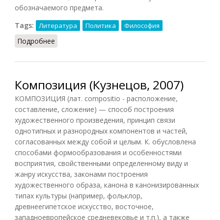
обозначаемого предмета.
Tags:
Литература
Политика
Философия
Подробнее
о Коннотация
Композиция (Кузнецов, 2007)
КОМПОЗИЦИЯ (лат. compositio - расположение,
составление, сложение) — способ построения
художественного произведения, принцип связи
однотипных и разнородных компонентов и частей,
согласованных между собой и целым. К. обусловлена
способами формообразования и особенностями
восприятия, свойственными определенному виду и
жанру искусства, законами построения
художественного образа, канона в канонизированных
типах культуры (например, фольклор,
древнеегипетское искусство, восточное,
западноевропейское средневековье и т.п.), а также