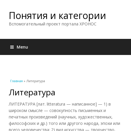
Понятия и категории
Вспомогательный проект портала ХРОНОС
Menu
Вы здесь
Главная
» Литература
Литература
ЛИТЕРАТУРА [лат. litteratura — написанное] — 1) в
широком смысле — совокупность письменных и
печатных произведений (научных, художественных,
философских и др.) того или другого народа, эпохи или
всего человечества; 2) вид искусства — творчество,