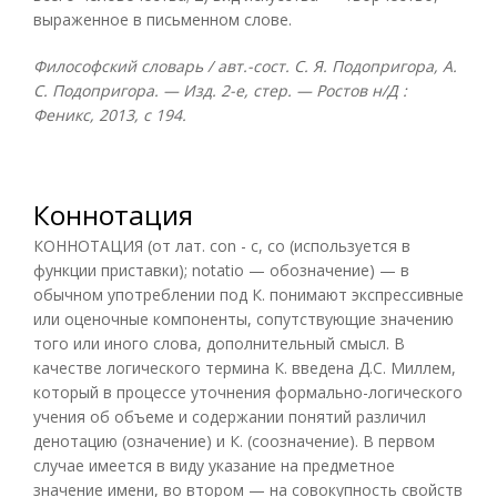
выраженное в письменном слове.
Философский словарь / авт.-сост. С. Я. Подопригора, А.
С. Подопригора. — Изд. 2-е, стер. — Ростов н/Д :
Феникс, 2013, с 194.
Коннотация
КОННОТАЦИЯ (от лат. con - с, со (используется в
функции приставки); notatio — обозначение) — в
обычном употреблении под К. понимают экспрессивные
или оценочные компоненты, сопутствующие значению
того или иного слова, дополнительный смысл. В
качестве логического термина К. введена Д.С. Миллем,
который в процессе уточнения формально-логического
учения об объеме и содержании понятий различил
денотацию (означение) и К. (соозначение). В первом
случае имеется в виду указание на предметное
значение имени, во втором — на совокупность свойств