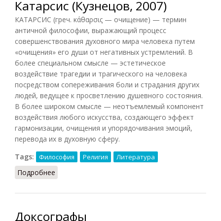
Катарсис (Кузнецов, 2007)
КАТАРСИС (греч. κάθαρσις — очищение) — термин
античной философии, выражающий процесс
совершенствования духовного мира человека путем
«очищения» его души от негативных устремлений. В
более специальном смысле — эстетическое
воздействие трагедии и трагического на человека
посредством сопереживания боли и страдания других
людей, ведущее к просветлению душевного состояния.
В более широком смысле — неотъемлемый компонент
воздействия любого искусства, создающего эффект
гармонизации, очищения и упорядочивания эмоций,
перевода их в духовную сферу.
Tags:
Философия
Религия
Литература
Подробнее
о Катарсис (Кузнецов, 2007)
Доксографы