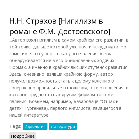
Н.Н. Страхов [Нигилизм в
романе Ф.М. Достоевского]
...Автор взял нигилизм в самом крайнем его развитии, в
той точке, дальше которой уже почти некуда идти. Но
заметим, что сущность каждого явления всегда
обнаруживается не в его обыкновенных ходячих
формах, а именно в крайних высших ступенях развития.
Здесь, очевидно, взявши крайнюю форму, автор
получил возможность стать к целому явлению в
совершенно правильные отношения, в те отношения, в
которые трудно стать к другим формам того же
явления. Возьмем, например, Базарова (в "Отцах и
детях" Тургенева), первого нигилиста, явившегося в
нашей литературе.
Tags:
Идеология
Литература
Подробнее
о Н.Н. Страхов [Нигилизм в романе Ф.М.