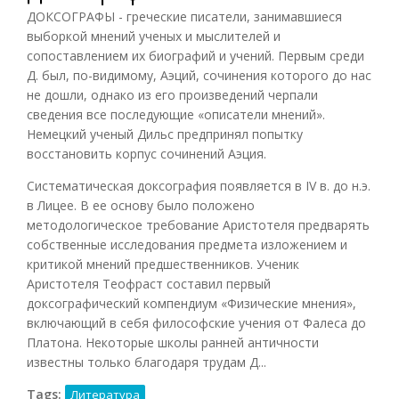
ДОКСОГРАФЫ - греческие писатели, занимавшиеся
выборкой мнений ученых и мыслителей и
сопоставлением их биографий и учений. Первым среди
Д. был, по-видимому, Аэций, сочинения которого до нас
не дошли, однако из его произведений черпали
сведения все последующие «описатели мнений».
Немецкий ученый Дильс предпринял попытку
восстановить корпус сочинений Аэция.
Систематическая доксография появляется в IV в. до н.э.
в Лицее. В ее основу было положено
методологическое требование Аристотеля предварять
собственные исследования предмета изложением и
критикой мнений предшественников. Ученик
Аристотеля Теофраст составил первый
доксографический компендиум «Физические мнения»,
включающий в себя философские учения от Фалеса до
Платона. Некоторые школы ранней античности
известны только благодаря трудам Д...
Tags:
Литература