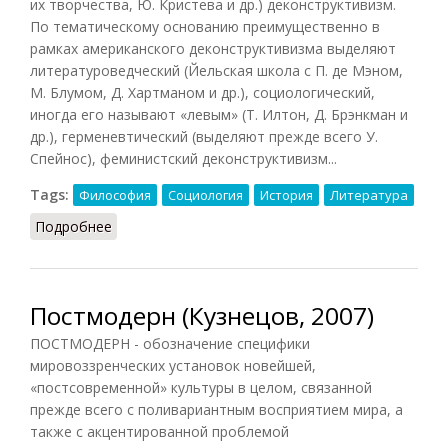
их творчества, Ю. Кристева и др.) деконструктивизм.
По тематическому основанию преимущественно в
рамках американского деконструктивизма выделяют
литературоведческий (Йельская школа с П. де Мэном,
М. Блумом, Д. Хартманом и др.), социологический,
иногда его называют «левым» (Т. Илтон, Д. Брэнкман и
др.), герменевтический (выделяют прежде всего У.
Спейнос), феминистский деконструктивизм...
Tags:
Философия
Социология
История
Литература
Подробнее
о Деконструктивизм
Постмодерн (Кузнецов, 2007)
ПОСТМОДЕРН - обозначение специфики
мировоззренческих установок новейшей,
«постсовременной» культуры в целом, связанной
прежде всего с поливариантным восприятием мира, а
также с акцентированной проблемой