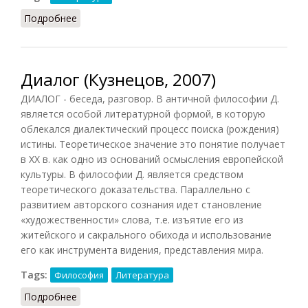
Подробнее
о Доксографы
Диалог (Кузнецов, 2007)
ДИАЛОГ - беседа, разговор. В античной философии Д.
является особой литературной формой, в которую
облекался диалектический процесс поиска (рождения)
истины. Теоретическое значение это понятие получает
в XX в. как одно из оснований осмысления европейской
культуры. В философии Д. является средством
теоретического доказательства. Параллельно с
развитием авторского сознания идет становление
«художественности» слова, т.е. изъятие его из
житейского и сакрального обихода и использование
его как инструмента видения, представления мира.
Tags:
Философия
Литература
Подробнее
о Диалог (Кузнецов, 2007)