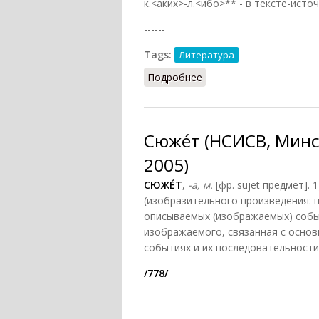
к.<аких>-л.<ибо>** - в тексте-источн
------
Tags:
Литература
Подробнее
о Фа́була (НСИСВ, Мин
Сюже́т (НСИСВ, Мин
2005)
СЮЖЕ́Т
,
-а, м.
[фр. sujet предмет]. 
(изобразительного произведения: 
описываемых (изображаемых) собы
изображаемого, связанная с основ
событиях и их последовательности
/778/
-------