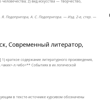
о человечества; 2) вид искусства — творчество,
. Я. Подопригора, А. С. Подопригора. — Изд. 2-е, стер. —
нск, Современный литератор,
] 1) краткое содержание литературного произведения,
 к.<аких>-л.<ибо>** Событиях в их логической
вующим в тексте-источнике курсивом обозначены