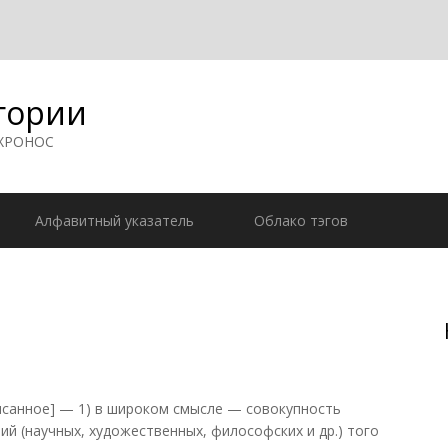
гории
 ХРОНОС
Алфавитный указатель
Облако тэгов
писанное] — 1) в широком смысле — совокупность
й (научных, художественных, философских и др.) того