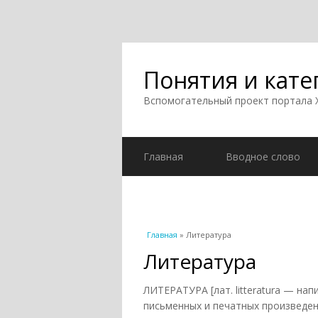
Понятия и кате
Вспомогательный проект портала
Главная
Вводное слово
Вы здесь
Главная
» Литература
Литература
ЛИТЕРАТУРА [лат. litteratura — на
письменных и печатных произведени