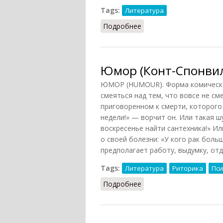
Tags:
Литература
Подробнее
о Аллюзия (По И.В. Фом
Юмор (Конт-Спонвил
ЮМОР (HUMOUR). Форма комическог
смеяться над тем, что вовсе не с
приговоренном к смерти, которого
недели!» — ворчит он. Или такая ш
воскресенье найти сантехника!» И
о своей болезни: «У кого рак бол
предполагает работу, выдумку, отд
Tags:
Литература
Риторика
Пси
Подробнее
о Юмор (Конт-Спонвиль