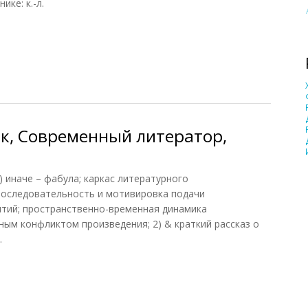
ике: к.-л.
ск, Современный литератор, 2005)
ск, Современный литератор,
1) иначе – фабула; каркас литературного
последовательность и мотивировка подачи
тий; пространственно-временная динамика
ным конфликтом произведения; 2) & краткий рассказ о
.