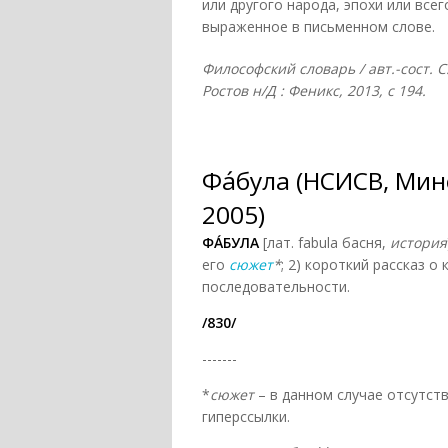
или другого народа, эпохи или всег
выраженное в письменном слове.
Философский словарь / авт.-сост. С
Ростов н/Д : Феникс, 2013, с 194.
Фа́була (НСИСВ, Ми
2005)
ФА́БУЛА
[лат. fabula басня,
история
его
сюжет
*
; 2) короткий рассказ о
последовательности.
/830/
-------
*
сюжет
– в данном случае отсутст
гиперссылки.