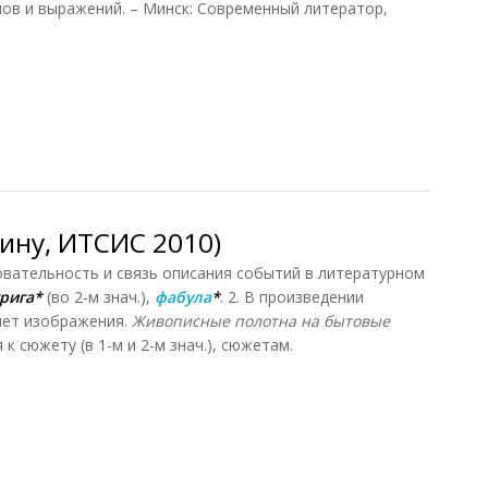
лов и выражений. – Минск: Современный литератор,
к, Современный литератор, 2005)
сину, ИТСИС 2010)
едовательность и связь описания событий в литературном
рига*
(во 2-м знач.),
фабула
*
. 2. В произведении
мет изображения.
Живописные полотна на бытовые
к сюжету (в 1-м и 2-м знач.), сюжетам.