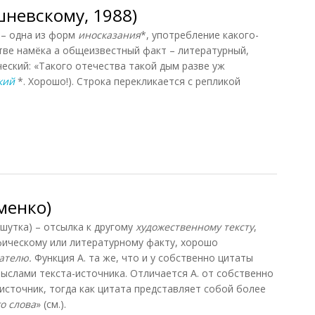
шневскому, 1988)
к) – одна из форм
иносказания
*, употребление какого-
стве намёка а общеизвестный факт – литературный,
ский: «Такого отечества такой дым разве уж
кий
*. Хорошо!). Строка перекликается с репликой
невскому, 1988)
менко)
к, шутка) – отсылка к другому
художественному тексту
,
фическому или литературному факту, хорошо
ателю.
Функция А. та же, что и у собственно цитаты
смыслами текста-источника. Отличается А. от собственно
источник, тогда как цитата представляет собой более
о слова
» (см.).