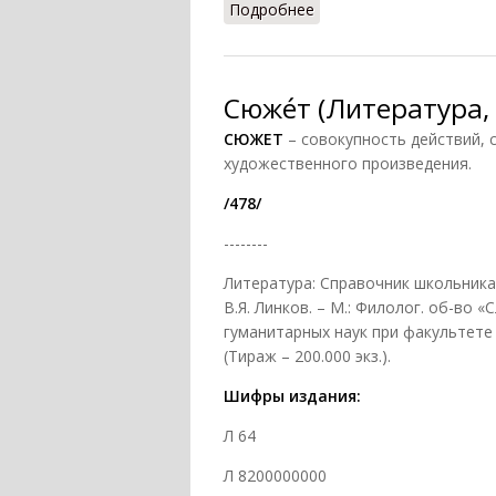
Подробнее
о Сюже́т (По Л.П. Крыс
Сюже́т (Литература,
СЮЖЕТ
– совокупность действий,
художественного произведения.
/478/
--------
Литература: Справочник школьника /
В.Я. Линков. – М.: Филолог. об-во 
гуманитарных наук при факультете 
(Тираж – 200.000 экз.).
Шифры издания:
Л 64
Л 8200000000