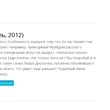
енко)
ь, 2012)
о. Особенность юмора в том, что он заставляет нас
мешно. Например, приводимый Фрейдом рассказ о
 в понедельник везут на эшафот. «Неплохое начало
утка Буди Аллена: «Не только Бога нет! Вы попробуйте в
ли такие слова Пьера Деспонжа, публично объявившего
ьше моего, тот умрет еще раньше!» Подобный юмор
елку.
хология
, 2012)