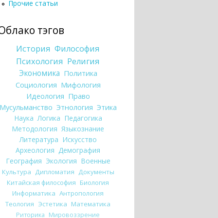
Прочие статьи
Облако тэгов
История
Философия
Психология
Религия
Экономика
Политика
Социология
Мифология
Идеология
Право
Мусульманство
Этнология
Этика
Наука
Логика
Педагогика
Методология
Языкознание
Литература
Искусство
Археология
Демография
География
Экология
Военные
Культура
Дипломатия
Документы
Китайская философия
Биология
Информатика
Антропология
Теология
Эстетика
Математика
Риторика
Мировоззрение