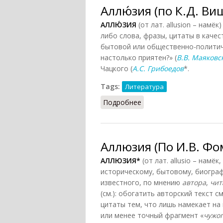
Аллю́зия (по К.Д. Ви
АЛЛЮ́ЗИЯ
(от лат. allusion – намё
либо слова, фразы, цитаты в каче
бытовой или общественно-политиче
настолько приятен?» (
В.В. Маяковс
Чацкого (
А.С. Грибоедов
*.
Tags:
Литература
Подробнее
о Аллю́зия (по К.Д. Виш
Аллюзия (По И.В. Фо
АЛЛЮЗИЯ*
(от лат. allusio – намё
историческому, бытовому, биогра
известного, по мнению
автора
,
чит
(см.): обогатить авторский текст 
цитаты тем, что лишь намекает на 
или менее точный фрагмент «
чужог