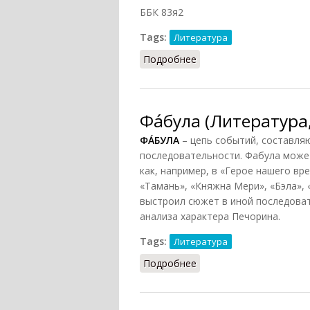
ББК 83я2
Tags:
Литература
Подробнее
о Сюже́т (Литература, 
Фа́була (Литература,
ФА́БУЛА
– цепь событий, составл
последовательности. Фабула может
как, например, в «Герое нашего в
«Тамань», «Княжна Мери», «Бэла»,
выстроил сюжет в иной последоват
анализа характера Печорина.
Tags:
Литература
Подробнее
о Фа́була (Литература, 