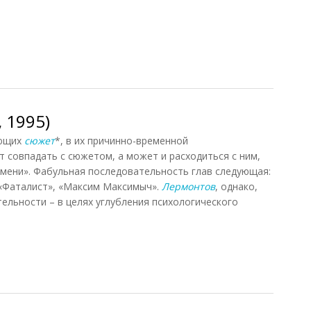
1995)
 1995)
яющих
сюжет
*, в их причинно-временной
 совпадать с сюжетом, а может и расходиться с ним,
ремени». Фабульная последовательность глав следующая:
 «Фаталист», «Максим Максимыч».
Лермонтов
, однако,
ельности – в целях углубления психологического
1995)