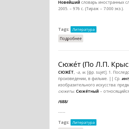
Новейший
словарь иностранных с
2005. – 976 с. (Тираж – 7.000 экз.).
Tags:
Литература
Подробнее
о Сюже́т (НСИСВ, Минс
Сюже́т (По Л.П. Кры
СЮЖЕ́Т
,
-а, м.
[фр. sujet]. 1. Посл
произведении, в фильме. || Ср.
инт
изобразительного искусства: пред
сюжеты
.
Сюже́тный
– относящийся 
/688/
-----
Tags:
Литература