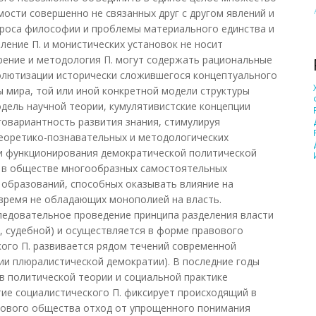
мости совершенно не связанных друг с другом явлений и
проса философии и проблемы материального единства и
ение П. и монистических установок не носит
рение и методология П. могут содержать рациональные
лютизации исторически сложившегося концептуального
ы мира, той или иной конкретной модели структуры
одель научной теории, кумулятивистские концепции
ноговариантность развития знания, стимулируя
теоретико-познавательных и методологических
и функционирования демократической политической
 в обществе многообразных самостоятельных
и образований, способных оказывать влияние на
время не обладающих монополией на власть.
ледовательное проведение принципа разделения власти
, судебной) и осуществляется в форме правового
кого П. развивается рядом течений современной
ии плюралистической демократии). В последние годы
 в политической теории и социальной практике
ие социалистического П. фиксирует происходящий в
 нового общества отход от упрощенного понимания