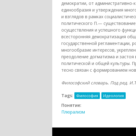
демократии, от административно-к
единообразия и утверждения мног
и взглядов в рамках социалистиче
политического П.— существование
осуществления и успешного функц
всесторонняя демократизация общ
государственной регламентации, р
многообразие интересов, укреплен
преодоление догматизма и застоя 
политической и общей культуры. 
тесно связан с формированием но
Философский словарь. Под ред. И.Т.
Tags:
Философия
Идеология
Понятие:
Плюрализм