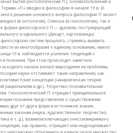
 начал бытия (онтологический П.), основоположений и
 Термин «П.» введен в философию в начале 19 в. (X.
и иного решения основного вопроса философии П. может
едокл (в онтологии), Спиноза (в гносеологии), так и
ая форма философского П.— дуализм, постулирующий
ального и идеального (Декарт, картезианцы).
 философских систем прошлого, стремясь выявить
свести их многообразие к единому основанию, имело
онца 19 в. наблюдается усиление тенденций к
 и познания. При этом происходит заметное
 исходного начала (начал) мироздания на проблемы
илософии науки отстаивают такие направления, как
озитивистские концепции («анархическая теория
ий рационализм и др.). Теоретико-познавательная
зм. Гносеологический П. отрицает принципиальное
 теории познания представления о существовании
мых друг от друга форм и источников знания,
енным законам (наука, художественное творчество,
тика и т. д.), взаимоисключающих («несоизмеримых»)
концепции, как правило, отрицают или недооценивают
рого невозможно объединить в единое целое множество