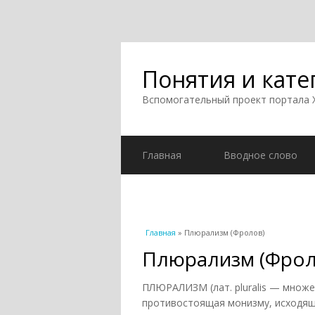
Понятия и кате
Вспомогательный проект портала
Главная
Вводное слово
Вы здесь
Главная
» Плюрализм (Фролов)
Плюрализм (Фрол
ПЛЮРАЛИЗМ (лат. pluralis — множ
противостоящая монизму, исходящ