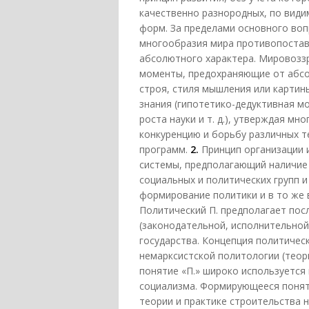
качественно разнородных, по види
форм. За пределами основного во
многообразия мира противопоставл
абсолютного характера. Мировозз
моменты, предохраняющие от абсо
строя, стиля мышления или картин
знания (гипотетико-дедуктивная м
роста науки и т. д.), утверждая м
конкуренцию и борьбу различных 
программ.
2.
Принцип организации 
системы, предполагающий наличие
социальных и политических групп 
формирование политики и в то же 
Политический П. предполагает пос
(законодательной, исполнительной
государства. Концепция политичес
немарксистской политологии (теор
понятие «П.» широко используется
социализма. Формирующееся понят
теории и практике строительства