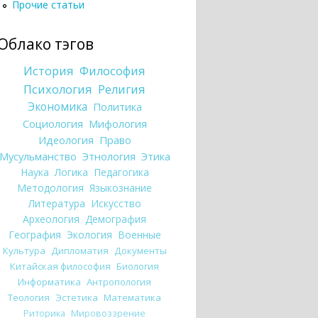
Прочие статьи
Облако тэгов
История
Философия
Психология
Религия
Экономика
Политика
Социология
Мифология
Идеология
Право
Мусульманство
Этнология
Этика
Наука
Логика
Педагогика
Методология
Языкознание
Литература
Искусство
Археология
Демография
География
Экология
Военные
Культура
Дипломатия
Документы
Китайская философия
Биология
Информатика
Антропология
Теология
Эстетика
Математика
Риторика
Мировоззрение