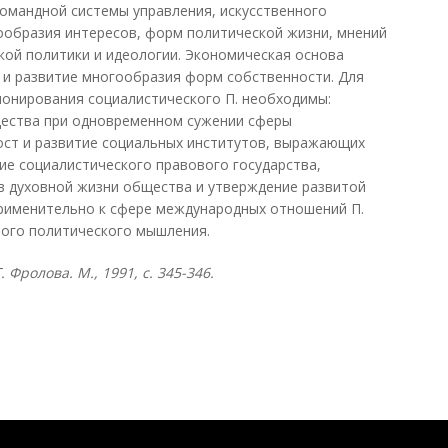
омандной системы управления, искусственного
ообразия интересов, форм политической жизни, мнений
ской политики и идеологии. Экономическая основа
 и развитие многообразия форм собственности. Для
ионирования социалистического П. необходимы:
ества при одновременном сужении сферы
ост и развитие социальных институтов, выражающих
ие социалистического правового государства,
в духовной жизни общества и утверждение развитой
Применительно к сфере международных отношений П.
вого политического мышления.
 Фролова. М., 1991, с. 345-346.