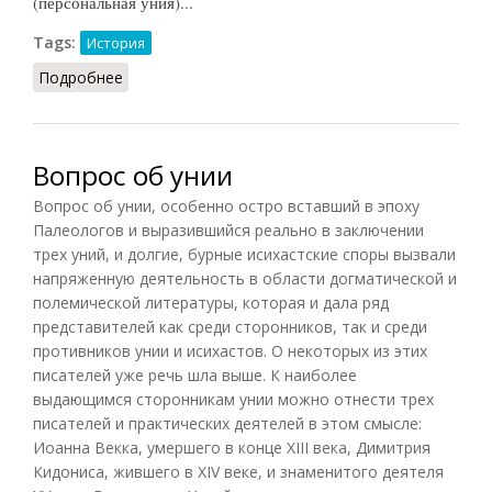
(персональная уния)...
Tags:
История
Подробнее
о Датско-исландская уния
Вопрос об унии
Вопрос об унии, особенно остро вставший в эпоху
Палеологов и выразившийся реально в заключении
трех уний, и долгие, бурные исихастские споры вызвали
напряженную деятельность в области догматической и
полемической литературы, которая и дала ряд
представителей как среди сторонников, так и среди
противников унии и исихастов. О некоторых из этих
писателей уже речь шла выше. К наиболее
выдающимся сторонникам унии можно отнести трех
писателей и практических деятелей в этом смысле:
Иоанна Векка, умершего в конце XIII века, Димитрия
Кидониса, жившего в XIV веке, и знаменитого деятеля