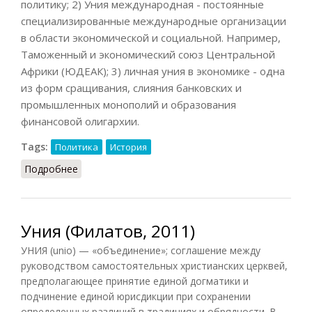
политику; 2) Уния международная - постоянные
специализированные международные организации
в области экономической и социальной. Например,
Таможенный и экономический союз Центральной
Африки (ЮДЕАК); 3) личная уния в экономике - одна
из форм сращивания, слияния банковских и
промышленных монополий и образования
финансовой олигархии.
Tags:
Политика
История
Подробнее
о Уния (КПС, 1988)
Уния (Филатов, 2011)
УНИЯ (unio) — «объединение»; соглашение между
руководством самостоятельных христианских церквей,
предполагающее принятие единой догматики и
подчинение единой юрисдикции при сохранении
определенных различий в традициях и обрядности. В