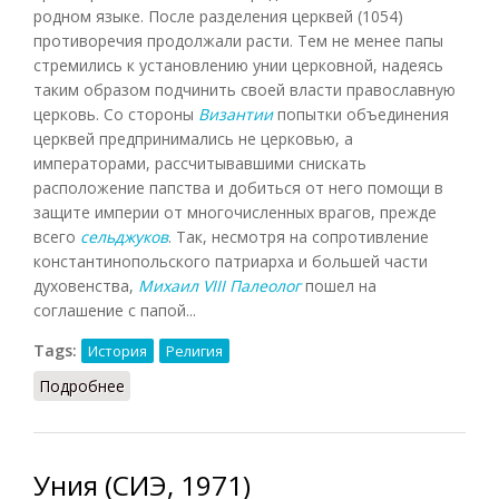
родном языке. После разделения церквей (1054)
противоречия продолжали расти. Тем не менее папы
стремились к установлению унии церковной, надеясь
таким образом подчинить своей власти православную
церковь. Со стороны
Византии
попытки объединения
церквей предпринимались не церковью, а
императорами, рассчитывавшими снискать
расположение папства и добиться от него помощи в
защите империи от многочисленных врагов, прежде
всего
сельджуков
. Так, несмотря на сопротивление
константинопольского патриарха и большей части
духовенства,
Михаил VIII Палеолог
пошел на
соглашение с папой...
Tags:
История
Религия
Подробнее
о Уния церковная
Уния (СИЭ, 1971)