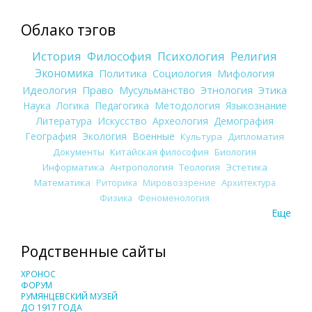
Облако тэгов
История
Философия
Психология
Религия
Экономика
Политика
Социология
Мифология
Идеология
Право
Мусульманство
Этнология
Этика
Наука
Логика
Педагогика
Методология
Языкознание
Литература
Искусство
Археология
Демография
География
Экология
Военные
Культура
Дипломатия
Документы
Китайская философия
Биология
Информатика
Антропология
Теология
Эстетика
Математика
Риторика
Мировоззрение
Архитектура
Физика
Феноменология
Еще
Родственные сайты
ХРОНОС
ФОРУМ
РУМЯНЦЕВСКИЙ МУЗЕЙ
ДО 1917 ГОДА