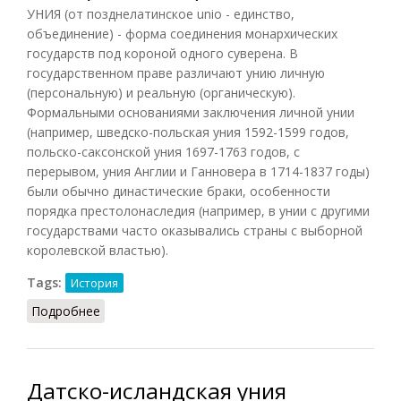
УНИЯ (от позднелатинское unio - единство,
объединение) - форма соединения монархических
государств под короной одного суверена. В
государственном праве различают унию личную
(персональную) и реальную (органическую).
Формальными основаниями заключения личной унии
(например, шведско-польская уния 1592-1599 годов,
польско-саксонской уния 1697-1763 годов, с
перерывом, уния Англии и Ганновера в 1714-1837 годы)
были обычно династические браки, особенности
порядка престолонаследия (например, в унии с другими
государствами часто оказывались страны с выборной
королевской властью).
Tags:
История
Подробнее
о Уния (СИЭ, 1971)
Датско-исландская уния