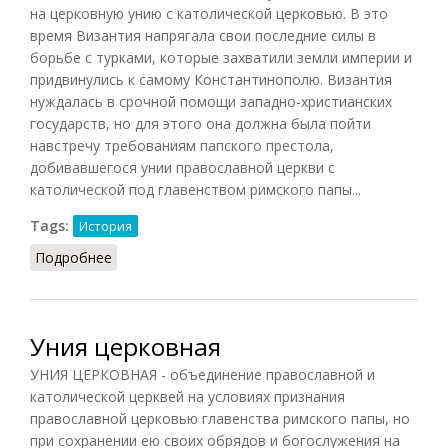
на церковную унию с католической церковью. В это
время Византия напрягала свои последние силы в
борьбе с турками, которые захватили земли империи и
придвинулись к самому Константинополю. Византия
нуждалась в срочной помощи западно-христианских
государств, но для этого она должна была пойти
навстречу требованиям папского престола,
добивавшегося унии православной церкви с
католической под главенством римского папы...
Tags:
История
Подробнее
о Флорентийская уния
Уния церковная
УНИЯ ЦЕРКОВНАЯ - объединение православной и
католической церквей на условиях признания
православной церковью главенства римского папы, но
при сохранении ею своих обрядов и богослужения на