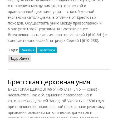
отношениях между римско-католической и
православной церквями уния — способ мирной
экспансии католицизма, в отличие от крестовых
походов. Осуществить унию между православной и
монофизитской церквями на Востоке ранее
безуспешно пытались император Ираклий I (610-641) и
константинопольский патриарх Сергий I (610-638).
Tags:
Религия
Политика
Подробнее
о Уния (Филатов, 2011)
Брестская церковная уния
БРЕСТСКАЯ ЦЕРКОВНАЯ УНИЯ (лат. unio — союз) -
насильственное объединение православных и
католических церквей Западной Украины в 1596 году
при подчинении православной церкви папе римскому,
признании основных католических догматов и