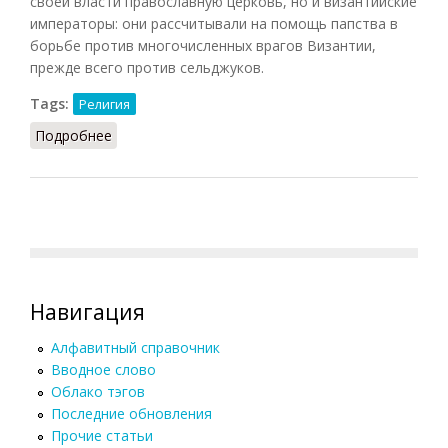
своей власти православную церковь, но и византийские
императоры: они рассчитывали на помощь папства в
борьбе против многочисленных врагов Византии,
прежде всего против сельджуков.
Tags:
Религия
Подробнее
о Унии церковные (БСЭ, 1977)
Навигация
Алфавитный справочник
Вводное слово
Облако тэгов
Последние обновления
Прочие статьи