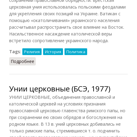
сохранении православной обрядности. Брестская
церковная уния использовалась польскими феодалами
для укрепления своих позиций на Украине. Ватикан с
помощью «окатоличивания» украинского населения
рассчитывал распространить свое влияние на Восток.
Насильственное насаждение католической веры
встретило сопротивление украинского народа.
Tags:
Религия
История
Политика
Подробнее
о Брестская церковная уния
Унии церковные (БСЭ, 1977)
УНИИ ЦЕРКОВНЫЕ, объединения православной и
католической церквей на условиях признания
православной церковью главенства римского папы, но
при сохранении ею своих обрядов и богослужения на
родном языке. В 13 в. уний церковных добивались не
только римские папы, стремившиеся т. о. подчинить