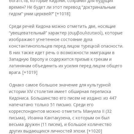
богатств, которые Кидонис сохранил для будущих
времен? Не будет ли этот перевод “доктринальным
гидом” унии церквей?” [+1018]
Среди речей Кидона можно отметить две, носящие
“увещевательный” характер (συμβουλευτικοί), которые
изображают угнетенное состояние духа
константинопольцев перед лицом турецкой опасности.
В них также идет речь о возможности эмиграции в
Западную Европу и содержится призыв к грекам и
латинянам объединить их усилия перед лицом общего
врага. [+1019]
Однако самое большое значение для культурной
истории XIV столетия имеет обширная переписка
Кидониса. Большинство его писем не издано: из 447
напечатано только 51 письмо. Среди его
корреспондентов можно отметить Мануила II (32
письма), Иоанна Кантакузена, с которым он был
весьма дружен (11 писем), и большое количество
других выдающихся личностей эпохи. [+1020]