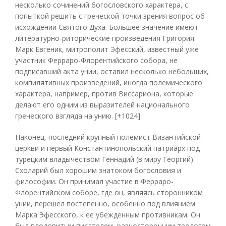
несколько сочинений богословского характера, с
попыткой решить с греческой точки зрения вопрос об
исхождении Святого Духа. Большее значение имеют
литературно-риторические произведения Григория.
Марк Евгеник, митрополит Эфесский, известный уже
участник Ферраро-Флорентийского собора, не
подписавший акта унии, оставил несколько небольших,
компилятивных произведений, иногда полемического
характера, например, против Виссариона, которые
делают его одним из выразителей национального
греческого взгляда на унию. [+1024]
Наконец, последний крупный полемист Византийской
церкви и первый Константинопольский патриарх под
турецким владычеством Геннадий (в миру Георгий)
Схоларий был хорошим знатоком богословия и
философии. Он принимал участие в Ферраро-
Флорентийском соборе, где он, являясь сторонником
унии, перешел постепенно, особенно под влиянием
Марка Эфесского, к ее убежденным противникам. Он
был плодовитым писателем, разносторонним теологом