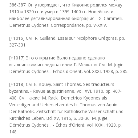
386-387. Он утверждает, что Кидонис родился между
1310 и 1320 гг. и умер в 1399-1400 гг. Новейшая и
наиболее детализированная биография - G. Cammelli.
Demetrius Cydonès. Correspondance, pp. V-XXIV.
[+1016] См.: R. Guilland. Essai sur Nicéphore Grégoras, pp.
327-331.
[+1017] Это открытие было недавно сделано
итальянским исследователем Г. Меркати. См.: M. Jugie.
Démétrius Cydonès... Échos d'Orient, vol. XXXI, 1928, p. 385.
[+1018] См: E. Bouvy. Saint Thomas. Ses traducteurs
byzantins. - Revue augustinienne, vol. XVI, 1910, pp. 407-
408. См. также: M. Rackl. Demetrios Kydones als
Verteidiger und Uebersetzer des hl. Thomas von Aquin. -
Der Katholik. Zeitschrift für Katholische Wissenschaft und
Kirchliches Leben, Bd. XV, 1915, S. 30-36; M. Jugie.
Démétrius Cydonès... - Échos d'Orient, vol. XXXI, 1928, p.
148.