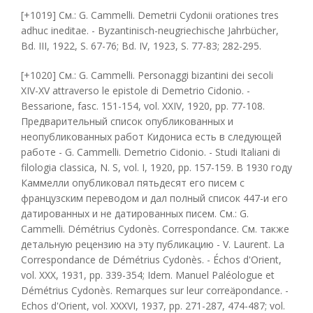
[+1019] См.: G. Cammelli. Demetrii Cydonii orationes tres
adhuc ineditae. - Byzantinisch-neugriechische Jahrbücher,
Bd. III, 1922, S. 67-76; Bd. IV, 1923, S. 77-83; 282-295.
[+1020] См.: G. Cammelli. Personaggi bizantini dei secoli
XIV-XV attraverso le epistole di Demetrio Cidonio. -
Bessarione, fasc. 151-154, vol. XXIV, 1920, pp. 77-108.
Предварительный список опубликованных и
неопубликованных работ Кидониса есть в следующей
работе - G. Cammelli. Demetrio Cidonio. - Studi Italiani di
filologia classica, N. S, vol. I, 1920, pp. 157-159. B 1930 году
Каммелли опубликовал пятьдесят его писем с
французским переводом и дал полный список 447-и его
датированных и не датированных писем. См.: G.
Cammelli. Démétrius Cydonès. Correspondance. См. также
детальную рецензию на эту публикацию - V. Laurent. La
Correspondance de Démétrius Cydonès. - Échos d'Orient,
vol. XXX, 1931, pp. 339-354; Idem. Manuel Paléologue et
Démétrius Cydonès. Remarques sur leur correäpondance. -
Echos d'Orient, vol. XXXVI, 1937, pp. 271-287, 474-487; vol.