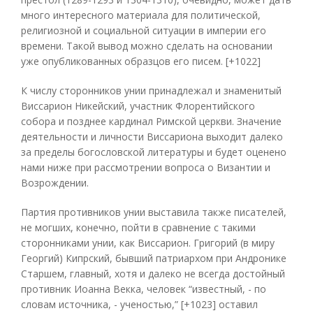
много интересного материала для политической,
религиозной и социальной ситуации в империи его
времени. Такой вывод можно сделать на основании
уже опубликованных образцов его писем. [+1022]
К числу сторонников унии принадлежал и знаменитый
Виссарион Никейский, участник Флорентийского
собора и позднее кардинал Римской церкви. Значение
деятельности и личности Виссариона выходит далеко
за пределы богословской литературы и будет оценено
нами ниже при рассмотрении вопроса о Византии и
Возрождении.
Партия противников унии выставила также писателей,
не могших, конечно, пойти в сравнение с такими
сторонниками унии, как Виссарион. Григорий (в миру
Георгий) Кипрский, бывший патриархом при Андронике
Старшем, главный, хотя и далеко не всегда достойный
противник Иоанна Векка, человек “известный, - по
словам источника, - ученостью,” [+1023] оставил