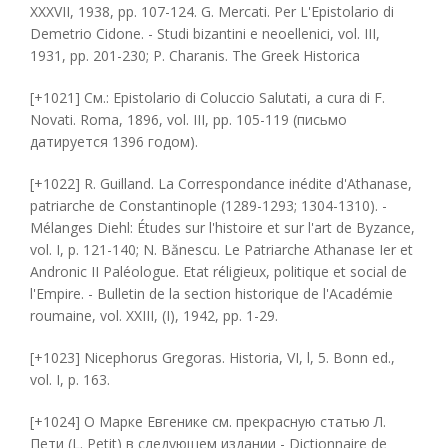
XXXVII, 1938, pp. 107-124. G. Mercati. Per L'Epistolario di
Demetrio Cidone. - Studi bizantini e neoellenici, vol. III,
1931, pp. 201-230; P. Charanis. The Greek Historica
[+1021] См.: Epistolario di Coluccio Salutati, a cura di F.
Novati. Roma, 1896, vol. III, pp. 105-119 (письмо
датируется 1396 годом).
[+1022] R. Guilland. La Correspondance inédite d'Athanase,
patriarche de Constantinople (1289-1293; 1304-1310). -
Mélanges Diehl: Études sur l'histoire et sur l'art de Byzance,
vol. I, p. 121-140; N. Bănescu. Le Patriarche Athanase Ier et
Andronic II Paléologue. Etat réligieux, politique et social de
l'Empire. - Bulletin de la section historique de l'Académie
roumaine, vol. XXIII, (I), 1942, pp. 1-29.
[+1023] Nicephorus Gregoras. Historia, VI, l, 5. Bonn ed.,
vol. I, p. 163.
[+1024] О Марке Евгенике см. прекрасную статью Л.
Пети (L. Petit) в следующем издании - Dictionnaire de