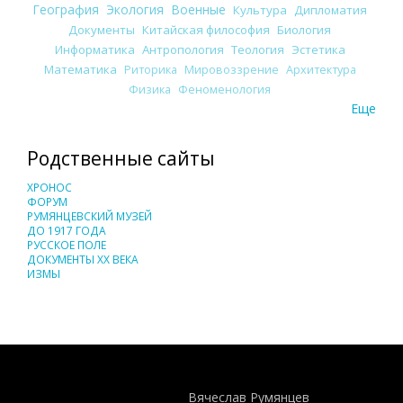
География
Экология
Военные
Культура
Дипломатия
Документы
Китайская философия
Биология
Информатика
Антропология
Теология
Эстетика
Математика
Риторика
Мировоззрение
Архитектура
Физика
Феноменология
Еще
Родственные сайты
ХРОНОС
ФОРУМ
РУМЯНЦЕВСКИЙ МУЗЕЙ
ДО 1917 ГОДА
РУССКОЕ ПОЛЕ
ДОКУМЕНТЫ XX ВЕКА
ИЗМЫ
Понятия И Категории - Исторический Проект ХРОНОС
WEB-редактор
Вячеслав Румянцев