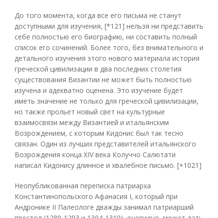
До того момента, когда все его письма не станут
доступными для изучения, [*121] нельзя ни представить
себе полностью его биографию, ни составить полный
список его сочинений. Более того, без внимательного и
детального изучения этого нового материала история
греческой цивилизации в два последних столетия
существования Византии не может быть полностью
изучена и адекватно оценена. Это изучение будет
иметь значение не только для греческой цивилизации,
но также прольет новый свет на культурные
взаимосвязи между Византией и итальянским
Возрождением, с которым Кидонис был так тесно
связан. Один из лучших представителей итальянского
Возрождения конца XIV века Колуччо Салютати
написал Кидонису длинное и хвалебное письмо. [+1021]
Неопубликованная переписка патриарха
Константинопольского Афанасия I, который при
Андронике II Палеологе дважды занимал патриарший
престол (1289-1293 и 1304-1310), очевидно, может дать