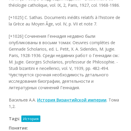
théologie catholique, vol. IX, 2, Paris, 1927, col. 1968-1986.
[+1025] С. Sathas. Documents inédits relatifs à l'histoire de
la Grèce au Moyen Âge, vol. IV, p. VII et note 7.
[+1026] Сочинения Геннадия недавно были
опубликованы в восьми томах: Oeuvres complètes de
Gennade Scholarios, ed. L. Petit, X. A. Siderides, M. Jugie.
Paris, 1928-1936. Среди недавних работ о Геннадии см.:
M. Jugie. Georges Scholarios, professeur de Philosophie. -
Studi bizantini e neoellenici, vol. V, 1939, pp. 482-494.
Чувствуется срочная необходимость детального
исследования биографии, деятельности и
литературных сочинений Геннадия.
Васильев А.А.
История Византийской империи
. Тома
1,2.
Tags:
История
Понятие: