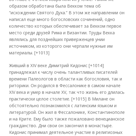
образом обработана была Векком тема об
“исхождении Святого Духа.” В этом же направлении он
написал еще много богословских сочинений, одно
количество которых обеспечивает за Векком первое
место среди друзей Рима и Византии. Труды Векка
являлись для позднейших приверженцев унии
источником, из которого они черпали нужные им
материалы. [+1013]
Живший в XIV веке Димитрий Кидонис [+1014]
принадлежал к числу очень талантливых писателей
времени Палеологов в области как богословия, так и
риторики. Он родился в Фессалонике в самом начале
XIV века и умер в начале XV, так что жизнь его длилась
практически целое столетие. [+1015] В Милане он
обстоятельно познакомился с латинским языком и
литературой. Он жил в Фессалонике, Константинополе
и на Крите. Ему было также пожаловано венецианское
гражданство. Дни свои он закончил в монастыре.
Кидонис принимал деятельное участие в религиозных