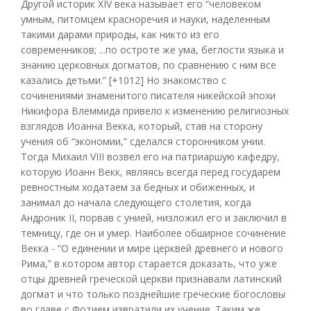
Другой историк XIV века называет его “человеком
умным, питомцем красноречия и науки, наделенным
такими дарами природы, как никто из его
современников; ...по остроте же ума, беглости языка и
знанию церковных догматов, по сравнению с ним все
казались детьми.” [+1012] Но знакомство с
сочинениями знаменитого писателя никейской эпохи
Никифора Влеммида привело к изменению религиозных
взглядов Иоанна Векка, который, став на сторону
учения об “экономии,” сделался сторонником унии.
Тогда Михаил VIII возвел его на патриаршую кафедру,
которую Иоанн Векк, являясь всегда перед государем
ревностным ходатаем за бедных и обиженных, и
занимал до начала следующего столетия, когда
Андроник II, порвав с унией, низложил его и заключил в
темницу, где он и умер. Наиболее обширное сочинение
Векка - “О единении и мире церквей древнего и нового
Рима,” в котором автор старается доказать, что уже
отцы древней греческой церкви признавали латинский
догмат и что только позднейшие греческие богословы
во главе с Фотием извратили их учение. Таким же