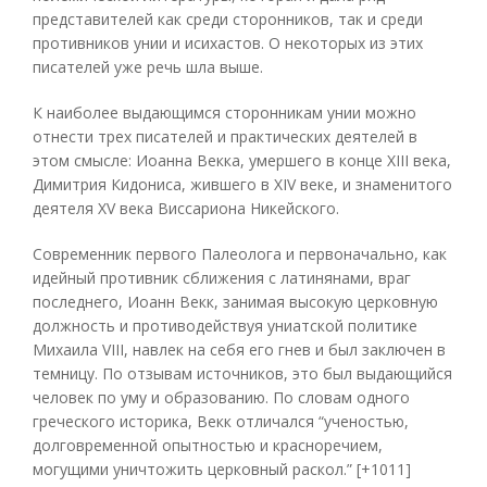
представителей как среди сторонников, так и среди
противников унии и исихастов. О некоторых из этих
писателей уже речь шла выше.
К наиболее выдающимся сторонникам унии можно
отнести трех писателей и практических деятелей в
этом смысле: Иоанна Векка, умершего в конце XIII века,
Димитрия Кидониса, жившего в XIV веке, и знаменитого
деятеля XV века Виссариона Никейского.
Современник первого Палеолога и первоначально, как
идейный противник сближения с латинянами, враг
последнего, Иоанн Векк, занимая высокую церковную
должность и противодействуя униатской политике
Михаила VIII, навлек на себя его гнев и был заключен в
темницу. По отзывам источников, это был выдающийся
человек по уму и образованию. По словам одного
греческого историка, Векк отличался “ученостью,
долговременной опытностью и красноречием,
могущими уничтожить церковный раскол.” [+1011]