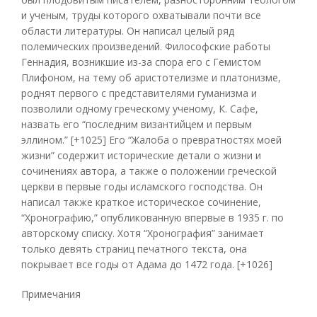
и ученым, труды которого охватывали почти все
области литературы. Он написал целый ряд
полемических произведений. Философские работы
Геннадия, возникшие из-за спора его с Гемистом
Плифоном, на тему об аристотелизме и платонизме,
роднят первого с представителями гуманизма и
позволили одному греческому ученому, К. Сафе,
назвать его “последним византийцем и первым
эллином.” [+1025] Его “Жалоба о превратностях моей
жизни” содержит исторические детали о жизни и
сочинениях автора, а также о положении греческой
церкви в первые годы исламского господства. Он
написал также краткое историческое сочинение,
“Хронографию,” опубликованную впервые в 1935 г. по
авторскому списку. Хотя “Хронография” занимает
только девять страниц печатного текста, она
покрывает все годы от Адама до 1472 года. [+1026]
Примечания