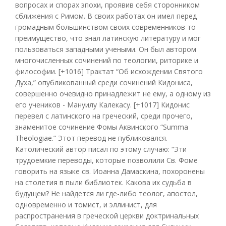
вопросах и спорах эпохи, проявив себя сторонником
сближения с Римом. В своих работах он имел перед
громадным большинством своих современников то
преимущество, что знал латинскую литературу и мог
пользоваться западными учеными. Он был автором
многочисленных сочинений по теологии, риторике и
философии. [+1016] Трактат “Об исхождении Святого
Духа,” опубликованный среди сочинений Кидониса,
совершенно очевидно принадлежит не ему, а одному из
его учеников - Мануилу Калекасу. [+1017] Кидонис
перевел с латинского на греческий, среди прочего,
знаменитое сочинение Фомы Аквинского “Summa
Theologiae.” Этот перевод не публиковался.
Католический автор писал по этому случаю: “Эти
трудоемкие переводы, которые позволили Св. Фоме
говорить на языке св. Иоанна Дамаскина, похоронены
на столетия в пыли библиотек. Какова их судьба в
будущем? Не найдется ли где-либо теолог, апостол,
одновременно и томист, и эллинист, для
распространения в греческой церкви доктринальных