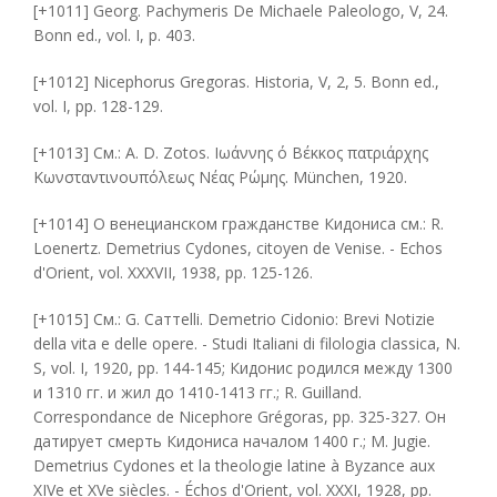
[+1011] Georg. Pachymeris De Michaele Paleologo, V, 24.
Bonn ed., vol. I, p. 403.
[+1012] Nicephorus Gregoras. Historia, V, 2, 5. Bonn ed.,
vol. I, pp. 128-129.
[+1013] См.: A. D. Zotos. Ιωάννης ό Βέκκος πατριάρχης
Κωνσταντινουπόλεως Νέας Ρώμης. München, 1920.
[+1014] О венецианском гражданстве Кидониса см.: R.
Loenertz. Demetrius Cydones, citoyen de Venise. - Echos
d'Orient, vol. XXXVII, 1938, pp. 125-126.
[+1015] См.: G. Саттеlli. Demetrio Cidonio: Brevi Notizie
della vita e delle opere. - Studi Italiani di filologia classica, N.
S, vol. I, 1920, pp. 144-145; Кидонис родился между 1300
и 1310 гг. и жил до 1410-1413 гг.; R. Guilland.
Correspondance de Nicephore Grégoras, pp. 325-327. Он
датирует смерть Кидониса началом 1400 г.; M. Jugie.
Demetrius Cydones et la theologie latine à Byzance aux
XIVе et XVе siècles. - Échos d'Orient, vol. XXXI, 1928, pp.