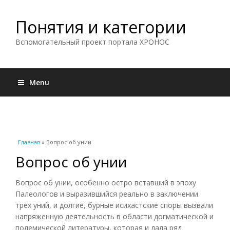
Понятия и категории
Вспомогательный проект портала ХРОНОС
Menu
Вы здесь
Главная
» Вопрос об унии
Вопрос об унии
Вопрос об унии, особенно остро вставший в эпоху
Палеологов и выразившийся реально в заключении
трех уний, и долгие, бурные исихастские споры вызвали
напряженную деятельность в области догматической и
полемической литературы, которая и дала ряд