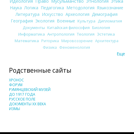
Идеология
Право
Мусульманство
Этнология
Этика
Наука
Логика
Педагогика
Методология
Языкознание
Литература
Искусство
Археология
Демография
География
Экология
Военные
Культура
Дипломатия
Документы
Китайская философия
Биология
Информатика
Антропология
Теология
Эстетика
Математика
Риторика
Мировоззрение
Архитектура
Физика
Феноменология
Еще
Родственные сайты
ХРОНОС
ФОРУМ
РУМЯНЦЕВСКИЙ МУЗЕЙ
ДО 1917 ГОДА
РУССКОЕ ПОЛЕ
ДОКУМЕНТЫ XX ВЕКА
ИЗМЫ