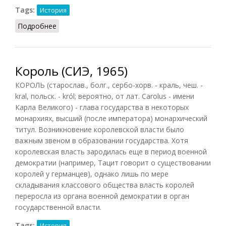
Tags:
История
Подробнее
о Король у франков (Тейс, 1993)
Король (СИЭ, 1965)
КОРОЛЬ (старослав., болг., сербо-хорв. - краль, чеш. -
kral, польск. - król; вероятно, от лат. Carolus - имени
Карла Великого) - глава государства в некоторых
монархиях, высший (после императора) монархический
титул. Возникновение королевской власти было
важным звеном в образовании государства. Хотя
королевская власть зародилась еще в период военной
демократии (например, Тацит говорит о существовании
королей у германцев), однако лишь по мере
складывания классового общества власть королей
переросла из органа военной демократии в орган
государственной власти.
Tags:
История