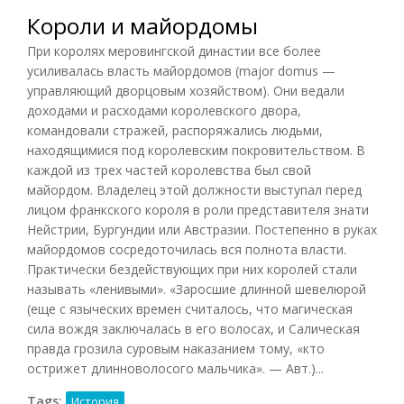
Короли и майордомы
При королях меровингской династии все более
усиливалась власть майордомов (major domus —
управляющий дворцовым хозяйством). Они ведали
доходами и расходами королевского двора,
командовали стражей, распоряжались людьми,
находящимися под королевским покровительством. В
каждой из трех частей королевства был свой
майордом. Владелец этой должности выступал перед
лицом франкского короля в роли представителя знати
Нейстрии, Бургундии или Австразии. Постепенно в руках
майордомов сосредоточилась вся полнота власти.
Практически бездействующих при них королей стали
называть «ленивыми». «Заросшие длинной шевелюрой
(еще с языческих времен считалось, что магическая
сила вождя заключалась в его волосах, и Салическая
правда грозила суровым наказанием тому, «кто
острижет длинноволосого мальчика». — Авт.)...
Tags:
История