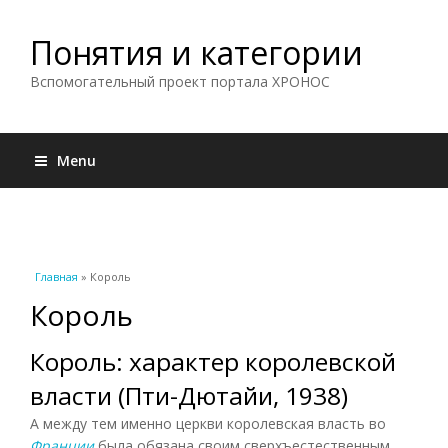
Понятия и категории
Вспомогательный проект портала ХРОНОС
Menu
Вы здесь
Главная
» Король
Король
Король: характер королевской
власти (Пти-Дютайи, 1938)
А между тем именно церкви королевская власть во
Франции
была обязана своим сверхъестественным