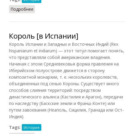
Подробнее
о Король (СИЭ, 1965)
Король [в Испании]
Король Испании и Западных и Восточных Индий (Rex
hispaniarum et indiarum) — этот титул помогает понять,
что представляли собой американские владения.
Начиная с эпохи Средневековья форма правления на
Иберийском полуострове движется в сторону
композитной монархии, т. е. нескольких королевств,
объединенных под сенью Короны. Существует много
способов слияния территорий: посредством
династического альянса (Кастилия и Арагон), передачи
по наследству (Баскские земли и Франш-Конте) или
путем завоевания (Неаполь, Сицилия, Гранада или Ост-
Индия).
Tags:
История