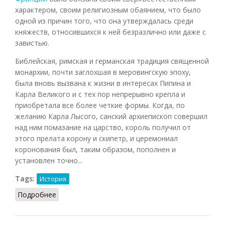
характером, своим религиозным обаянием, что было
одной из причин того, что она утверждалась среди
княжеств, относившихся к ней безразлично или даже с
завистью.
Библейская, римская и германская традиция священной
монархии, почти заглохшая в меровингскую эпоху,
была вновь вызвана к жизни в интересах Пипина и
Карла Великого и с тех пор непрерывно крепла и
приобретала все более четкие формы. Когда, по
желанию Карла Лысого, санский архиепископ совершил
над ним помазание на царство, король получил от
этого прелата корону и скипетр, и церемониал
коронования был, таким образом, пополнен и
установлен точно...
Tags:
История
Подробнее
о Король: характер королевской власти (Пти-
Дютайи, 1938)