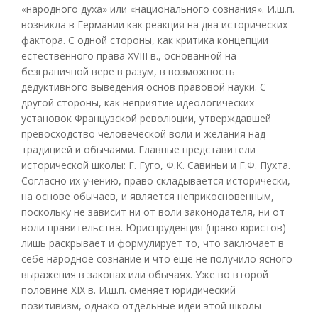
«народного духа» или «национального сознания». И.ш.п.
возникла в Германии как реакция на два исторических
фактора. С одной стороны, как критика концепции
естественного права XVIII в., основанной на
безграничной вере в разум, в возможность
дедуктивного выведения основ правовой науки. С
другой стороны, как неприятие идеологических
установок Французской революции, утверждавшей
превосходство человеческой воли и желания над
традицией и обычаями. Главные представители
исторической школы: Г. Гуго, Ф.К. Савиньи и Г.Ф. Пухта.
Согласно их учению, право складывается исторически,
на основе обычаев, и является неприкосновенным,
поскольку не зависит ни от воли законодателя, ни от
воли правительства. Юриспруденция (право юристов)
лишь раскрывает и формулирует то, что заключает в
себе народное сознание и что еще не получило ясного
выражения в законах или обычаях. Уже во второй
половине XIX в. И.ш.п. сменяет юридический
позитивизм, однако отдельные идеи этой школы