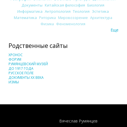
Документы
Китайская философия
Биология
Информатика
Антропология
Теология
Эстетика
Математика
Риторика
Мировоззрение
Архитектура
Физика
Феноменология
Еще
Родственные сайты
ХРОНОС
ФОРУМ
РУМЯНЦЕВСКИЙ МУЗЕЙ
ДО 1917 ГОДА
РУССКОЕ ПОЛЕ
ДОКУМЕНТЫ XX ВЕКА
ИЗМЫ
Понятия И Категории - Исторический Проект ХРОНОС
WEB-редактор
Вячеслав Румянцев