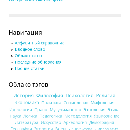
Навигация
Алфавитный справочник
Вводное слово
Облако тэгов
Последние обновления
Прочие статьи
Облако тэгов
История
Философия
Психология
Религия
Экономика
Политика
Социология
Мифология
Идеология
Право
Мусульманство
Этнология
Этика
Наука
Логика
Педагогика
Методология
Языкознание
Литература
Искусство
Археология
Демография
География
Экология
Военные
Культура
Дипломатия