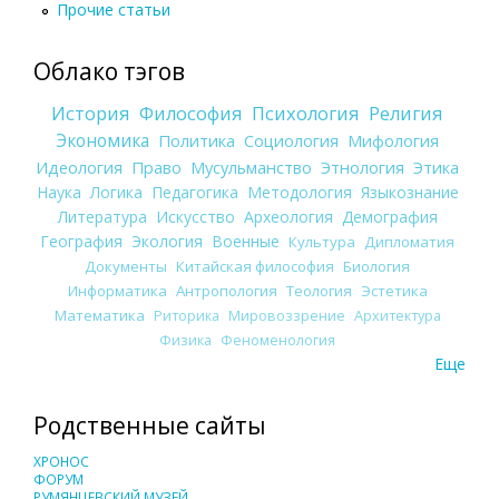
Прочие статьи
Облако тэгов
История
Философия
Психология
Религия
Экономика
Политика
Социология
Мифология
Идеология
Право
Мусульманство
Этнология
Этика
Наука
Логика
Педагогика
Методология
Языкознание
Литература
Искусство
Археология
Демография
География
Экология
Военные
Культура
Дипломатия
Документы
Китайская философия
Биология
Информатика
Антропология
Теология
Эстетика
Математика
Риторика
Мировоззрение
Архитектура
Физика
Феноменология
Еще
Родственные сайты
ХРОНОС
ФОРУМ
РУМЯНЦЕВСКИЙ МУЗЕЙ