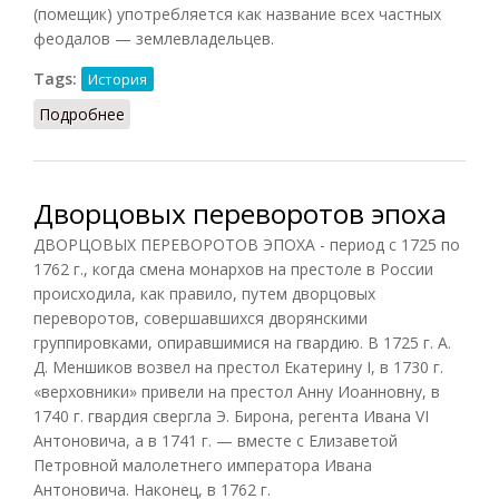
(помещик) употребляется как название всех частных
феодалов — землевладельцев.
Tags:
История
Подробнее
о Дворянство (Орлов, 2012)
Дворцовых переворотов эпоха
ДВОРЦОВЫХ ПЕРЕВОРОТОВ ЭПОХА - период с 1725 по
1762 г., когда смена монархов на престоле в России
происходила, как правило, путем дворцовых
переворотов, совершавшихся дворянскими
группировками, опиравшимися на гвардию. В 1725 г. А.
Д. Меншиков возвел на престол Екатерину I, в 1730 г.
«верховники» привели на престол Анну Иоанновну, в
1740 г. гвардия свергла Э. Бирона, регента Ивана VI
Антоновича, а в 1741 г. — вместе с Елизаветой
Петровной малолетнего императора Ивана
Антоновича. Наконец, в 1762 г.