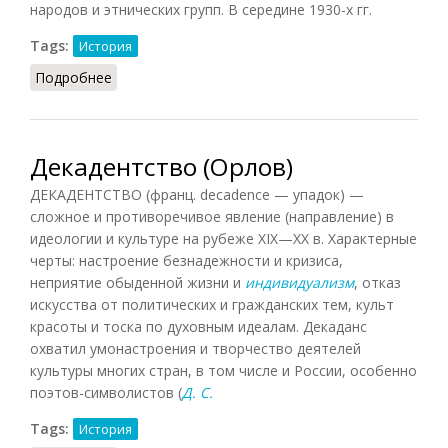
народов и этнических групп. В середине 1930-х гг.
Tags:
История
Подробнее
о Депортация народов (Орлов, 2012)
Декадентство (Орлов)
ДЕКАДЕНТСТВО (франц. decadence — упадок) —
сложное и противоречивое явление (направление) в
идеологии и культуре на рубеже XIX—XX в. Характерные
черты: настроение безнадежности и кризиса,
неприятие обыденной жизни и
индивидуализм
, отказ
искусства от политических и гражданских тем, культ
красоты и тоска по духовным идеалам. Декаданс
охватил умонастроения и творчество деятелей
культуры многих стран, в том числе и России, особенно
поэтов-символистов (
Д. С.
Tags:
История