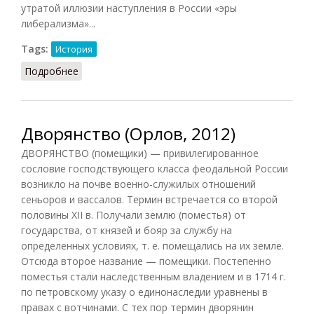
утратой иллюзии наступления в России «эры
либерализма»...
Tags:
История
Подробнее
о Декабристы (Орлов, 2012)
Дворянство (Орлов, 2012)
ДВОРЯНСТВО (помещики) — привилегированное
сословие господствующего класса феодальной России
возникло на почве военно-служилых отношений
сеньоров и вассалов. Термин встречается со второй
половины XII в. Получали землю (поместья) от
государства, от князей и бояр за службу на
определенных условиях, т. е. помещались на их земле.
Отсюда второе название — помещики. Постепенно
поместья стали наследственным владением и в 1714 г.
по петровскому указу о единонаследии уравнены в
правах с вотчинами. С тех пор термин дворянин