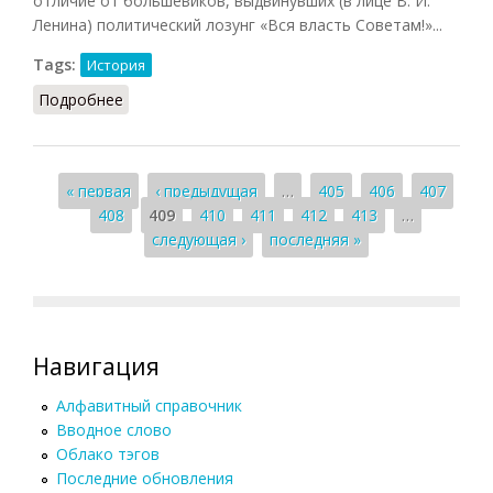
отличие от большевиков, выдвинувших (в лице В. И.
Ленина) политический лозунг «Вся власть Советам!»...
Tags:
История
Подробнее
о Двоевластие (Орлов)
Страницы
« первая
‹ предыдущая
…
405
406
407
408
409
410
411
412
413
…
следующая ›
последняя »
Навигация
Алфавитный справочник
Вводное слово
Облако тэгов
Последние обновления