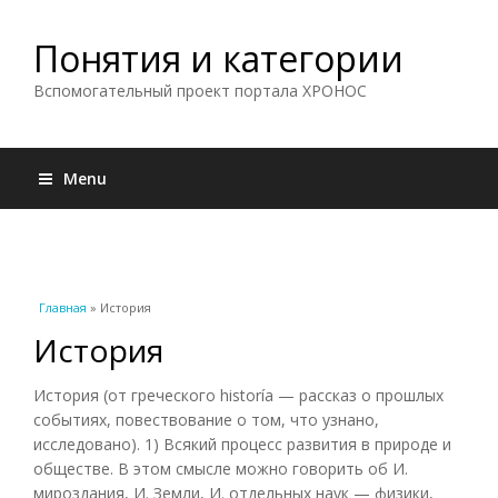
Понятия и категории
Вспомогательный проект портала ХРОНОС
Menu
Вы здесь
Главная
» История
История
История (от греческого historía — рассказ о прошлых
событиях, повествование о том, что узнано,
исследовано). 1) Всякий процесс развития в природе и
обществе. В этом смысле можно говорить об И.
мироздания, И. Земли, И. отдельных наук — физики,