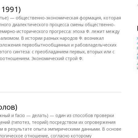
 1991)
тье) — общественно-экономическая формация, которая
тного диалектического процесса смены общественно-
емирно-исторического прогресса: эпоха Ф. лежит между
ализмом. В истории разных народов Ф. возникал
азложения первобытнообщинных и рабовладельческих
того синтеза: с преобладанием первых, вторых или с
соотношением. Экономический строй Ф.
1991)
олов)
ный и facio — делать) — один из способов проверки
ений (гипотез, теорий) посредством их опровержения
и в результате опыта эмпирическими данными. В основе
огическое отношение, согласно которому