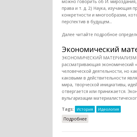
можно говорить об И. мироздания, 
права и т. д. 2) Наука, изучающая
конкретности и многообразии, кот
перспектив в будущем...
Далее читайте подробное определ
Экономический мате
ЭКОНОМИЧЕСКИЙ МАТЕРИАЛИЗМ — в
рассматривающая экономический «ф
человеческой деятельности, но ка
каковыми в действительности явля
мира, творческой инициативы, идей
отвергается или принижается. Эко
вульгаризации материалистическог
Tags:
История
Идеология
Подробнее
о Экономический матер