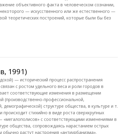
ажение объективного факта в человеческом сознании,
 некоторого — искусственного или же естественного —
вой теоретических построений, которые были бы без
, 1991)
дской) — исторический процесс распространения
связан с ростом удельного веса и роли городов в
ывает соответствующие изменения в размещении
ой (производственно-профессиональной,
 демографической) структуре общества, в культуре и т.
ии происходит стихийно в виде роста сверхкрупных
 — «мегалополисов» с соответствующими изменениями в
ктуре общества, сопровождаясь нарастанием острых
им обычно растут настроения «антиурбанизма».