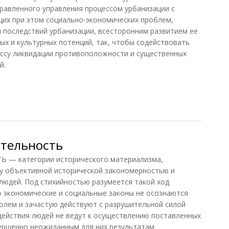
равленного управления процессом урбанизации с
х при этом социально-экономических проблем,
 последствий урбанизации, всесторонним развитием ее
ых и культурных потенций, так, чтобы содействовать
ессу ликвидации противоположности и существенных
й.
 1991)
ательность
— категории исторического материализма,
у объективной исторической закономерностью и
людей. Под стихийностью разумеется такой ход
о экономические и социальные законы не осознаются
ролем и зачастую действуют с разрушительной силой
действия людей не ведут к осуществлению поставленных
вершенно неожиданным для них результатам.