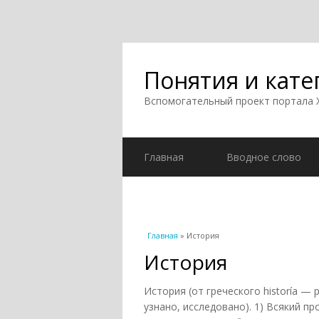
Понятия и кате
Вспомогательный проект портала
Главная
Вводное слово
Вы здесь
Главная
» История
История
История (от греческого historía —
узнано, исследовано). 1) Всякий п