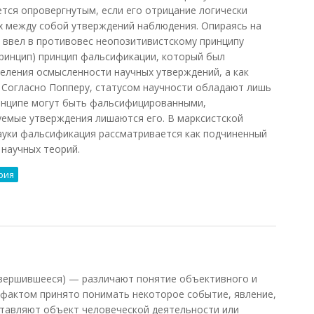
тся опровергнутым, если его отрицание логически
х между собой утверждений наблюдения. Опираясь на
 ввел в противовес неопозитивистскому принципу
ринцип) принцип фальсификации, который был
деления осмысленности научных утверждений, а как
. Согласно Попперу, статусом научности обладают лишь
ринципе могут быть фальсифицированными,
емые утверждения лишаются его. В марксистской
ауки фальсификация рассматривается как подчиненный
 научных теорий.
рия
ов)
овершившееся) — различают понятие объективного и
 фактом принято понимать некоторое событие, явление,
ставляют объект человеческой деятельности или