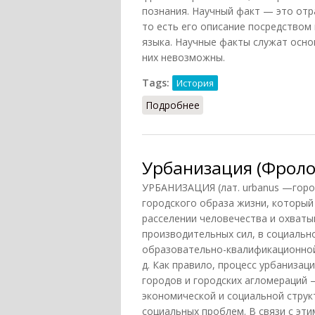
познания. Научный факт — это отр
то есть его описание посредством
языка. Научные факты служат осно
них невозможны.
Tags:
История
Подробнее
о Факт (Фролов)
Урбанизация (Фролов
УРБАНИЗАЦИЯ (лат. urbanus —горо
городского образа жизни, который 
расселении человечества и охват
производительных сил, в социальн
образовательно-квалификационной,
д. Как правило, процесс урбанизац
городов и городских агломераций
экономической и социальной стру
социальных проблем. В связи с эт