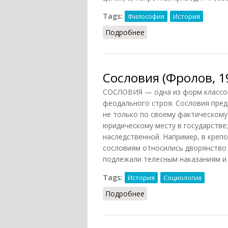
Tags:
Философия
История
Подробнее
о Стихийность и созна
Сословия (Фролов, 1
СОСЛОВИЯ — одна из форм классов
феодального строя. Сословия пре
не только по своему фактическом
юридическому месту в государстве
наследственной. Например, в креп
сословиям относились дворянство 
подлежали телесным наказаниям и 
Tags:
История
Социология
Подробнее
о Сословия (Фролов, 19