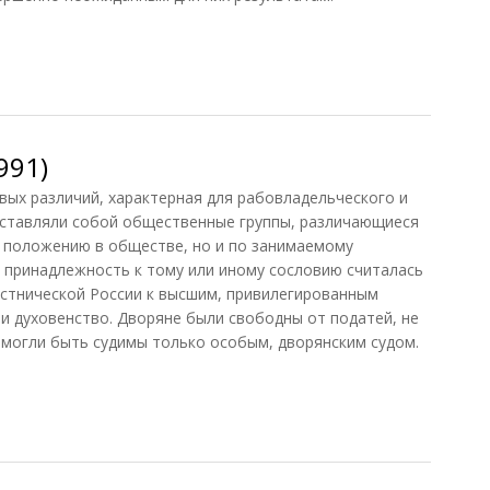
тельность
991)
ых различий, характерная для рабовладельческого и
дставляли собой общественные группы, различающиеся
у положению в обществе, но и по занимаемому
; принадлежность к тому или иному сословию считалась
остнической России к высшим, привилегированным
и духовенство. Дворяне были свободны от податей, не
могли быть судимы только особым, дворянским судом.
91)