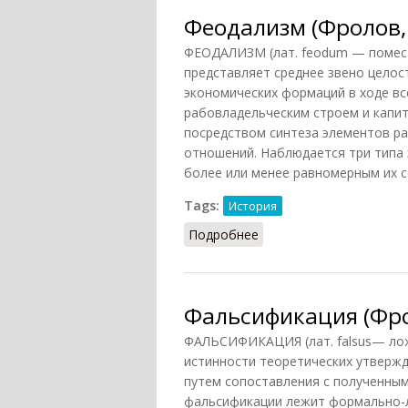
Феодализм (Фролов,
ФЕОДАЛИЗМ (лат. feodum — помес
представляет среднее звено целос
экономических формаций в ходе вс
рабовладельческим строем и капит
посредством синтеза элементов р
отношений. Наблюдается три типа э
более или менее равномерным их 
Tags:
История
Подробнее
о Феодализм (Фролов, 
Фальсификация (Фр
ФАЛЬСИФИКАЦИЯ (лат. falsus— лож
истинности теоретических утвержд
путем сопоставления с полученным
фальсификации лежит формально-л