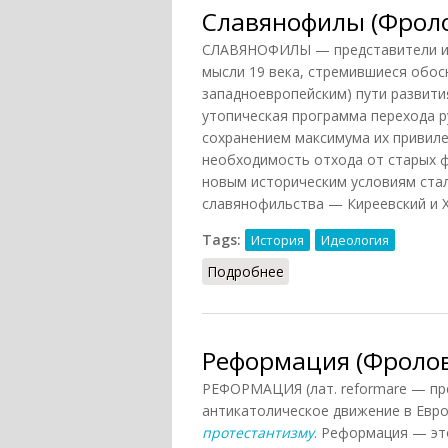
Славянофилы (Фроло
СЛАВЯНОФИЛЫ — представители ид
мысли 19 века, стремившиеся обос
западноевропейским) пути развити
утопическая программа перехода р
сохранением максимума их привиле
необходимость отхода от старых ф
новым историческим условиям ста
славянофильства — Киреевский и 
Tags:
История
Идеология
Подробнее
о Славянофилы (Фролов
Реформация (Фролов
РЕФОРМАЦИЯ (лат. reformare — пр
антикатолическое движение в Евро
протестантизму
. Реформация — эт