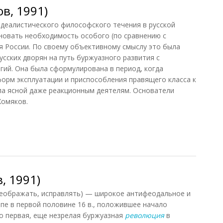
в, 1991)
еалистического философского течения в русской
новать необходимость особого (по сравнению с
я России. По своему объективному смыслу это была
усских дворян на путь буржуазного развития с
гий. Она была сформулирована в период, когда
орм эксплуатации и приспособления правящего класса к
ла ясной даже реакционным деятелям. Основатели
Хомяков.
, 1991)
, 1991)
еображать, исправлять) — широкое антифеодальное и
пе в первой половине 16 в., положившее начало
о первая, еще незрелая буржуазная
революция
в