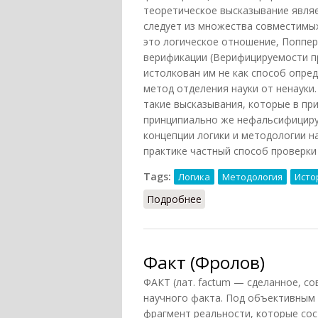
теоретическое высказывание являе
следует из множества совместимы
это логическое отношение, Поппер
верификации (Верифицируемости п
истолкован им не как способ опре
метод отделения науки от ненауки
такие высказывания, которые в п
принципиально же нефальсифициру
концепции логики и методологии н
практике частный способ проверки
Tags:
Логика
Методология
Исто
Подробнее
о Фальсификация (Фрол
Факт (Фролов)
ФАКТ (лат. factum — сделанное, с
научного факта. Под объективным
фрагмент реальности, которые со