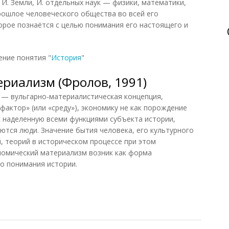
И. Земли, И. отдельных наук — физики, математики,
 прошлое человеческого общества во всей его
орое познаётся с целью понимания его настоящего и
ение понятия "
История
"
риализм (Фролов, 1991)
ульгарно-материалистическая концепция,
актор» (или «среду»), экономику не как порождение
к наделенную всеми функциями субъекта истории,
ются люди. Значение бытия человека, его культурного
, теорий в историческом процессе при этом
номический материализм возник как форма
о понимания истории.
иализм (Фролов, 1991)