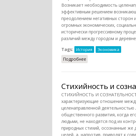
Возникает необходимость целенап
эффективным решением возникающи
преодолением негативных сторон и
огромных экономических, социальн
исторически прогрессивному проц
различий между городом и деревне
Tags:
История
Экономика
Подробнее
о Урбанизация (Фролов,
Стихийность и созн
СТИХИЙНОСТЬ И СОЗНАТЕЛЬНОСТЬ 
характеризующие отношение межд
целенаправленной деятельностью 
общественного развития, когда ег
людьми, не находятся под их конт
природных стихий, осознанные же 
целей, а, напротив, приводят к со