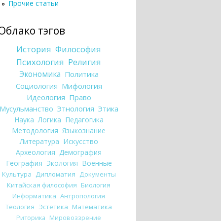
Прочие статьи
Облако тэгов
История
Философия
Психология
Религия
Экономика
Политика
Социология
Мифология
Идеология
Право
Мусульманство
Этнология
Этика
Наука
Логика
Педагогика
Методология
Языкознание
Литература
Искусство
Археология
Демография
География
Экология
Военные
Культура
Дипломатия
Документы
Китайская философия
Биология
Информатика
Антропология
Теология
Эстетика
Математика
Риторика
Мировоззрение