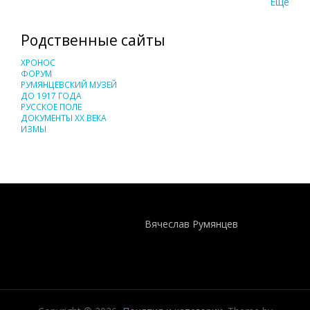
Еще
Родственные сайты
ХРОНОС
ФОРУМ
РУМЯНЦЕВСКИЙ МУЗЕЙ
ДО 1917 ГОДА
РУССКОЕ ПОЛЕ
ДОКУМЕНТЫ XX ВЕКА
ИЗМЫ
Понятия И Категории - Исторический Проект ХРОНОС
WEB-редактор
Вячеслав Румянцев