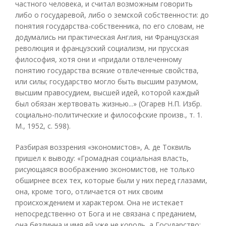
частного человека, и считал возможным говорить
либо о государевой, либо о земской собственности: до
понятия государства-собственника, по его словам, не
додумались ни практическая Англия, ни Французская
революция и французский социализм, ни прусская
философия, хотя они и «придали отвлеченному
понятию государства всякие отвлеченные свойства,
или силы; государство могло быть высшим разумом,
высшим правосудием, высшей идей, которой каждый
был обязан жертвовать жизнью...» (Огарев Н.П. Избр.
социально-политические и философские произв., т. 1.
М., 1952, с. 598).
Разбирая воззрения «экономистов», А. де Токвиль
пришел к выводу: «Громадная социальная власть,
рисующаяся воображению экономистов, не только
обширнее всех тех, которые были у них перед глазами,
она, кроме того, отличается от них своим
происхождением и характером. Она не истекает
непосредственно от Бога и не связана с преданием,
она безлична и имя ей уже не король, а Государство;