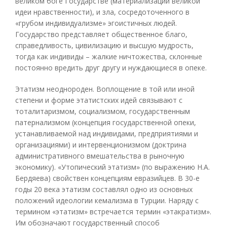
великом боге Государстве (материализации великой
идеи нравственности), и зла, сосредоточенного в
«грубом индивидуализме» эгоистичных людей.
Государство представляет общественное благо,
справедливость, цивилизацию и высшую мудрость,
тогда как индивиды – жалкие ничтожества, склонные
постоянно вредить друг другу и нуждающиеся в опеке.
Этатизм неоднороден. Воплощение в той или иной
степени и форме этатистских идей связывают с
тоталитаризмом, социализмом, государственным
патернализмом (концепция государственной опеки,
устанавливаемой над индивидами, предприятиями и
организациями) и интервенционизмом (доктрина
административного вмешательства в рыночную
экономику). «Утопический этатизм» (по выражению Н.А.
Бердяева) свойствен концепциям евразийцев. В 30-е
годы 20 века этатизм составлял одно из основных
положений идеологии кемализма в Турции. Наряду с
термином «этатизм» встречается термин «этакратизм».
Им обозначают государственный способ