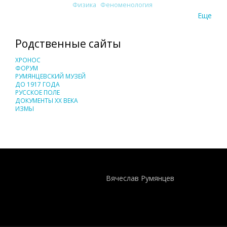
Физика
Феноменология
Еще
Родственные сайты
ХРОНОС
ФОРУМ
РУМЯНЦЕВСКИЙ МУЗЕЙ
ДО 1917 ГОДА
РУССКОЕ ПОЛЕ
ДОКУМЕНТЫ XX ВЕКА
ИЗМЫ
Понятия И Категории - Исторический Проект ХРОНОС
WEB-редактор
Вячеслав Румянцев