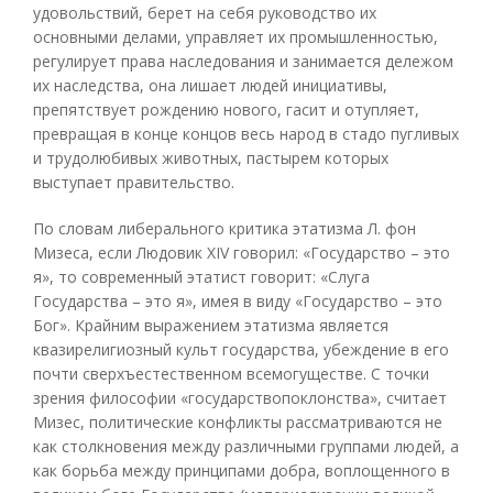
удовольствий, берет на себя руководство их
основными делами, управляет их промышленностью,
регулирует права наследования и занимается дележом
их наследства, она лишает людей инициативы,
препятствует рождению нового, гасит и отупляет,
превращая в конце концов весь народ в стадо пугливых
и трудолюбивых животных, пастырем которых
выступает правительство.
По словам либерального критика этатизма Л. фон
Мизеса, если Людовик XIV говорил: «Государство – это
я», то современный этатист говорит: «Слуга
Государства – это я», имея в виду «Государство – это
Бог». Крайним выражением этатизма является
квазирелигиозный культ государства, убеждение в его
почти сверхъестественном всемогуществе. С точки
зрения философии «государствопоклонства», считает
Мизес, политические конфликты рассматриваются не
как столкновения между различными группами людей, а
как борьба между принципами добра, воплощенного в