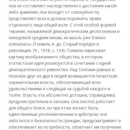
она не составляет наследственного достояния какой-
либо фамилии; она исходит от совокупности,
представляет всех и должна подчинять права
отдельного лица общей воле. С этой особой формой
тирании, называемой демократическим деспотизмом и
неведомой средним векам, их мысль уже близко
освоилась» (Токвиль А. де. Старый порядок и
революция. Пг., 1918, с. 134). Токвиль нарисовал
картину воображаемого общества, в котором
этатистская идея реализуется в сочетании с идеей
демократического равенства. Над толпами равных и
похожих друг на друга людей возвышается гигантская
охранительная власть, обеспечивающая всех
удовольствиями и следящая за судьбой каждого в
толпе. Власть эта абсолютно дотошна, справедлива,
предусмотрительна и ласкова. Она охотно работает
для общего блага, но при этом желает быть
единственным уполномоченным и арбитром; она
заботится о безопасности граждан, предусматривает и
обеспечивает их потребности, облегчает им получение