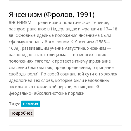
Янсенизм (Фролов, 1991)
ЯНСЕНИЗМ — религиозно-политическое течение,
распространенное в Нидерландах и Франции в 17—18
вв. Основные идейные положения Янсенизма были
сформулированы богословом К. Янсением (1585—
1638), развивавшим учение Августина. Янсенизм —
разновидность католицизма — во многих своих
положениях тяготел к протестантизму (признание
спасения благодатью, предопределения, отрицание
свободы воли). По своей социальной сути он являлся
идеологией тех слоев, которые были недовольны
засильем католической церкви, освящавшей
феодально- абсолютистские порядки.
Tags:
Религия
Подробнее
о Янсенизм (Фролов, 1991)