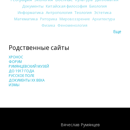
Документы
Китайская философия
Биология
Информатика
Антропология
Теология
Эстетика
Математика
Риторика
Мировоззрение
Архитектура
Физика
Феноменология
Еще
Родственные сайты
ХРОНОС
ФОРУМ
РУМЯНЦЕВСКИЙ МУЗЕЙ
ДО 1917 ГОДА
РУССКОЕ ПОЛЕ
ДОКУМЕНТЫ XX ВЕКА
ИЗМЫ
Понятия И Категории - Исторический Проект ХРОНОС
WEB-редактор
Вячеслав Румянцев