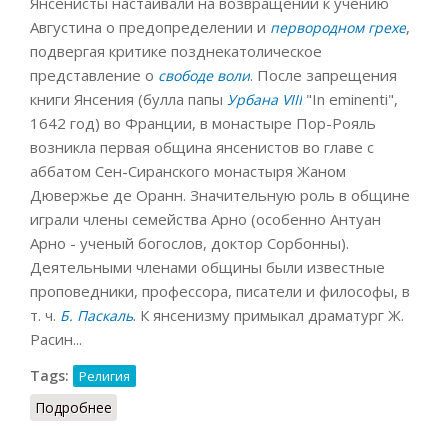
Янсенисты настаивали на возвращении к учению
Августина о предопределении и
,
первородном грехе
подвергая критике позднекатолическое
представление о
. После запрещения
свободе воли
книги Янсения (булла папы
"In eminenti",
Урбана VIII
1642 год) во Франции, в монастыре Пор-Рояль
возникла первая община янсенистов во главе с
аббатом Сен-Сиранского монастыря Жаном
Дювержье де Оранн. Значительную роль в общине
играли члены семейства Арно (особенно Антуан
Арно - ученый богослов, доктор Сорбонны).
Деятельными членами общины были известные
проповедники, профессора, писатели и философы, в
т. ч.
. К янсенизму примыкал драматург Ж.
Б. Паскаль
Расин...
Tags:
Религия
Подробнее
о Янсенизм (СИЭ, 1976)