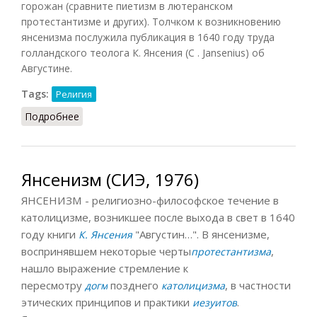
горожан (сравните пиетизм в лютеранском
протестантизме и других). Толчком к возникновению
янсенизма послужила публикация в 1640 году труда
голландского теолога К. Янсения (С . Jansenius) об
Августине.
Tags:
Религия
Подробнее
о Янсенизм (Ильичев, 1983)
Янсенизм (СИЭ, 1976)
ЯНСЕНИЗМ - религиозно-философское течение в
католицизме, возникшее после выхода в свет в 1640
году книги
"Августин…". В янсенизме,
К. Янсения
воспринявшем некоторые черты
,
протестантизма
нашло выражение стремление к
пересмотру
позднего
, в частности
догм
католицизма
этических принципов и практики
.
иезуитов