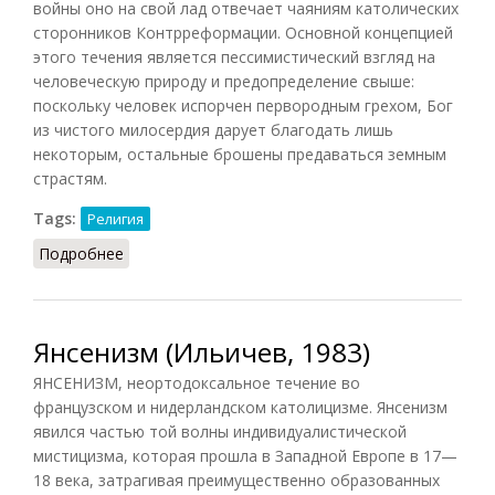
войны оно на свой лад отвечает чаяниям католических
сторонников Контрреформации. Основной концепцией
этого течения является пессимистический взгляд на
человеческую природу и предопределение свыше:
поскольку человек испорчен первородным грехом, Бог
из чистого милосердия дарует благодать лишь
некоторым, остальные брошены предаваться земным
страстям.
Tags:
Религия
Подробнее
о Янсенизм (Бассине, 2016)
Янсенизм (Ильичев, 1983)
ЯНСЕНИЗМ, неортодоксальное течение во
французском и нидерландском католицизме. Янсенизм
явился частью той волны индивидуалистической
мистицизма, которая прошла в Западной Европе в 17—
18 века, затрагивая преимущественно образованных