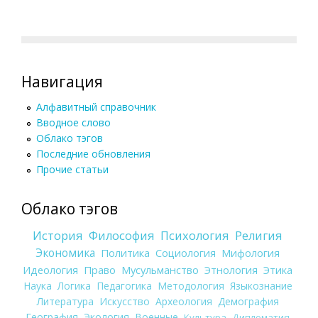
Навигация
Алфавитный справочник
Вводное слово
Облако тэгов
Последние обновления
Прочие статьи
Облако тэгов
История
Философия
Психология
Религия
Экономика
Политика
Социология
Мифология
Идеология
Право
Мусульманство
Этнология
Этика
Наука
Логика
Педагогика
Методология
Языкознание
Литература
Искусство
Археология
Демография
География
Экология
Военные
Культура
Дипломатия