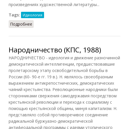
произведениях художественной литературы...
Tags:
Идеология
Подробнее
о Народничество (Маслин, 2014)
Народничество (КПС, 1988)
НАРОДНИЧЕСТВО - идеология и движение разночинной
демократической интеллигенции, предшествовавшие
пролетарскому этапу освободительной борьбы в
России (60- 90-е гг. 19 в.). Н. являлось своеобразным
выражением антикрепостнических, демократических
чаяний крестьянства. Революционные народники были
сторонниками свержения самодержавия посредством
крестьянской революции и перехода к социализму с
помощью крестьянской общины, минуя капитализм. Н.
представляло собой противоречивое соединение
радикальной буржуазно-демократической
антифеодальной программы с идеями утопического