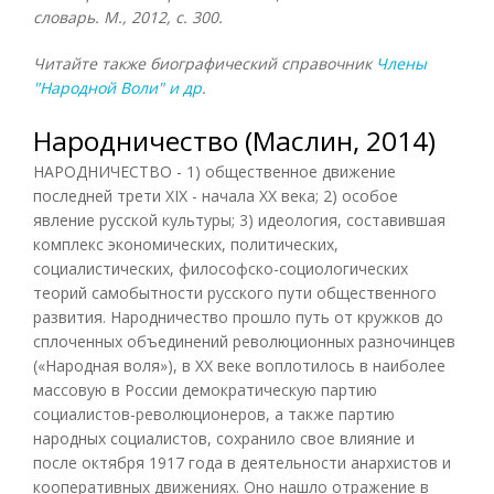
словарь. М., 2012, с. 300.
Читайте также биографический справочник
Члены
"Народной Воли" и др
.
Народничество (Маслин, 2014)
НАРОДНИЧЕСТВО - 1) общественное движение
последней трети XIX - начала XX века; 2) особое
явление русской культуры; 3) идеология, составившая
комплекс экономических, политических,
социалистических, философско-социологических
теорий самобытности русского пути общественного
развития. Народничество прошло путь от кружков до
сплоченных объединений революционных разночинцев
(«Народная воля»), в XX веке воплотилось в наиболее
массовую в России демократическую партию
социалистов-революционеров, а также партию
народных социалистов, сохранило свое влияние и
после октября 1917 года в деятельности анархистов и
кооперативных движениях. Оно нашло отражение в