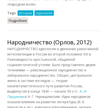
«Народная воля».
Tags:
История
Идеология
Подробнее
о Революционное народничество
Народничество (Орлов, 2012)
НАРОДНИЧЕСТВО идеология и движение разночинной
интеллигенции в России во второй половине XIX в.
Разновидность крестьянской, общинной
социалистической утопии. Было представлено двумя
течениями — революционное народничество и
либеральное народничество. Общее, центральное
звено в системе взглядов — теория
некапиталистического пути развития России,
выдвинутая в конце 1840 — начале 50-х гг.
А. И.
Герценом
и Н. Г. Чернышевским. Идеи народников
оказали влияние на развитие литературы (Я. А.
Некрасов и др.), живописи (передвижники), музыки