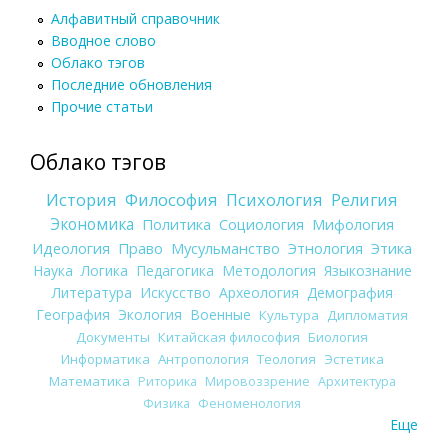
Алфавитный справочник
Вводное слово
Облако тэгов
Последние обновления
Прочие статьи
Облако тэгов
История
Философия
Психология
Религия
Экономика
Политика
Социология
Мифология
Идеология
Право
Мусульманство
Этнология
Этика
Наука
Логика
Педагогика
Методология
Языкознание
Литература
Искусство
Археология
Демография
География
Экология
Военные
Культура
Дипломатия
Документы
Китайская философия
Биология
Информатика
Антропология
Теология
Эстетика
Математика
Риторика
Мировоззрение
Архитектура
Физика
Феноменология
Еще