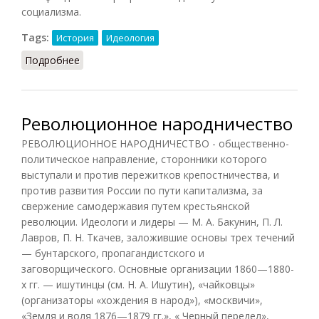
социализма.
Tags:
История
Идеология
Подробнее
о Народничество (КПС, 1988)
Революционное народничество
РЕВОЛЮЦИОННОЕ НАРОДНИЧЕСТВО - общественно-
политическое направление, сторонники которого
выступали и против пережитков крепостничества, и
против развития России по пути капитализма, за
свержение самодержавия путем крестьянской
революции. Идеологи и лидеры — М. А. Бакунин, П. Л.
Лавров, П. Н. Ткачев, заложившие основы трех течений
— бунтарского, пропагандистского и
заговорщического. Основные организации 1860—1880-
х гг. — ишутинцы (см. Н. А. Ишутин), «чайковцы»
(организаторы «хождения в народ»), «москвичи»,
«Земля и воля 1876—1879 гг.», « Черный передел»,