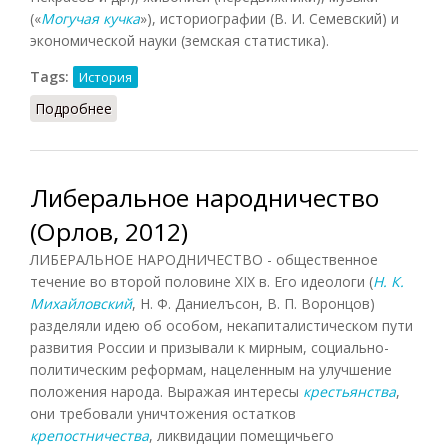
(«
Могучая кучка
»), историографии (В. И. Семевский) и
экономической науки (земская статистика).
Tags:
История
Подробнее
о Народничество (Орлов, 2012)
Либеральное народничество
(Орлов, 2012)
ЛИБЕРАЛЬНОЕ НАРОДНИЧЕСТВО - общественное
течение во второй половине XIX в. Его идеологи (
Н. К.
Михайловский
, Н. Ф. Даниелъсон, В. П. Воронцов)
разделяли идею об особом, некапиталистическом пути
развития России и призывали к мирным, социально-
политическим реформам, нацеленным на улучшение
положения народа. Выражая интересы
крестьянства
,
они требовали уничтожения остатков
крепостничества
, ликвидации помещичьего