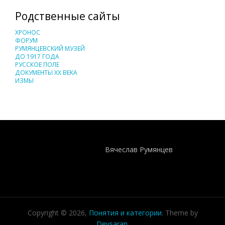
Родственные сайты
ХРОНОС
ФОРУМ
РУМЯНЦЕВСКИЙ МУЗЕЙ
ДО 1917 ГОДА
РУССКОЕ ПОЛЕ
ДОКУМЕНТЫ XX ВЕКА
ИЗМЫ
Понятия И Категории - Исторический Проект ХРОНОС
WEB-редактор
Вячеслав Румянцев
Copyright © 2026,
Понятия и категории
. Theme by
Devsaran
.