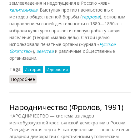
землевладения и недопущения в Россию «язв»
капитализма
. Выступая против насильственных
методов общественной борьбы (
террора
), основным
направлением своей деятельности в 1880—1890-х гг.
избрали культурно-просветительную работу среди
населения (теория «малых дел»). С этой целью
использовали печатные органы (журнал «
Русское
богатство
»),
земства
и различные общественные
организации.
Tags:
История
Идеология
Подробнее
о Либеральное народничество (Орлов, 2012)
Народничество (Фролов, 1991)
НАРОДНИЧЕСТВО — система взглядов
мелкобуржуазной крестьянской демократии в России.
Специфическая черта Н. как идеологии — переплетение
аграрной демократии с крестьянским утопическим