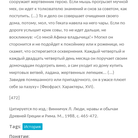
сооружает жертвенник герою. Если мышь прогрызет мучной
мех, он идет к толкователю знамений и снов за советом, как
поступить. (...) То и дело он совершает очищения своего
дома, потому, мол, что Геката навела на него чары. Если по
дороге услышит крик совы, то не идет дальше, не
воскликнув: «Со мной Афина-владычица!» Могил он
сторонится и не подойдет к покойнику или к роженице, но
скажет, что остерегается осквернения. Каждый четвертый и
каждый двадцать четвертый день месяца он поручает своим
домочадцам подогреть вино, а сам уходит из дому купить
миртовых ветвей, ладана, жертвенных лепешек... (...)
Завидев помешанного или припадочного, он в ужасе плюет
себе за пазуху» (Феофраст. Характеры, XVI).
[472]
Цитируется по изд.: Винничук Л. Люди, нравы и обычаи
Древней Греции и Рима. М., 1988, с. 465-472.
Tags:
История
Понятие: