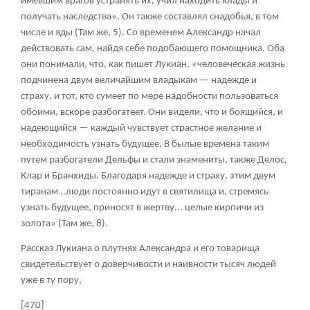
имевшим врагов устранять их, учил находить клады и
получать наследства». Он также составлял снадобья, в том
числе и яды (Там же, 5). Со временем Александр начал
действовать сам, найдя себе подобающего помощника. Оба
они понимали, что, как пишет Лукиан, «человеческая жизнь
подчинена двум величайшим владыкам — надежде и
страху, и тот, кто сумеет по мере надобности пользоваться
обоими, вскоре разбогатеет. Они видели, что и боящийся, и
надеющийся — каждый чувствует страстное желание и
необходимость узнать будущее. В былые времена таким
путем разбогатели Дельфы и стали знамениты, также Делос,
Клар и Бранхиды. Благодаря надежде и страху, этим двум
тиранам ..люди постоянно идут в святилища и, стремясь
узнать будущее, приносят в жертву... целые кирпичи из
золота» (Там же, 8).
Рассказ Лукиана о плутнях Александра и его товарища
свидетельствует о доверчивости и наивности тысяч людей
уже в ту пору,
[470]