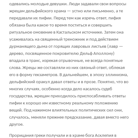
одевались молодые девушки. Люди задавали свои вопросы
жрецам дельфийского храма — устно или письменно, а те
передавали их пифии. Перед тем как изречь ответ, пифия
обязана была какое-то время поститься и совершить
ритуальное омовение в Кастальском источнике. Затем она
усаживалась на священный треножник и под действием
дурманящего дыма от горящих лавровых листьев (лавр —
дерево, посвященное покровителю Дельф Аполлону)
впадала в транс, изрекая отрывочные, не всегда понятные
слова. Жрецы же составляли из них связный ответ, облекая
его в форму гекзаметров. В дальнейшем, в эпоху эллинизма,
дельфийский оракул давал ответы и в прозе. Понятно, что во
многих случаях, особенно когда дело касалось судеб
государства, жрецам приходилось приспосабливать ответы
пифии к хорошо им известному реальному положению
вещей. Под нажимом влиятельных политических сил они,
случалось, меняли прежнее предсказание, давая вместо него
другое.
Прорицания греки получали и в храме бога Асклепия в