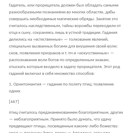
Гадатель, или прорицатель должен был обладать самыми
разнообразными познаниями во многих областях, дабы
совершать необходимые магические обряды. Занятие это
считалось наследственным, тайны ворожбы переходили от
отца к сыну, сохраняясь лишь в устной традиции. Гадания
делились на «естественные» — толкование явлений,
специально вызванных богами для внушения своей воли:
снов, появления призраков и т. пч и «искусственные» —
распознавание воли богов по определенным знакам,
отыскать которые входило в задачу прорицателя. Этот род
гаданий включал в себя множество способов:
1. Орнитомантия — гадание по полету птиц: появление
одних
[467]
птиц считалось предзнаменованием благоприятным, других
— неблагоприятным. Принято было думать, что удачу
предвещают птицы, посвященные какому-либо божеству: