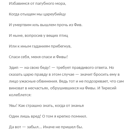
Избавимся от пагубного мора,
Когда отыщем мы цареубийцу
И умертвим иль вышлем прочь из Фив.
И ныне, вопросив у вещих птиц
Или к иным гаданиям прибегнув,
Спаси себя, меня спаси и Фивы!
Эдип — на свою беду! — требует правдивого ответа. Но
сказать царю правду в этом случае — значит бросить ему в
лицо ужасные обвинения. Ведь тот и не подозревает, что сам
виноват в несчастьях, обрушившихся на Фивы. И Тиресий
колеблется:
Увы! Как страшно знать, когда от знанья
Один лишь вред! О том я крепко помнил.
Да вот — забыл... Иначе не пришел бы.