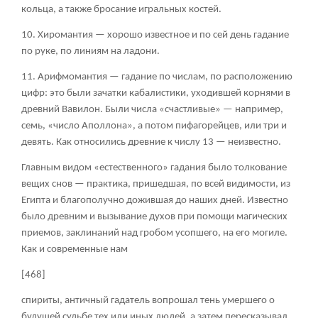
кольца, а также бросание игральных костей.
10. Хиромантия — хорошо известное и по сей день гадание
по руке, по линиям на ладони.
11. Арифмомантия — гадание по числам, по расположению
цифр: это были зачатки кабалистики, уходившей корнями в
древний Вавилон. Были числа «счастливые» — например,
семь, «число Аполлона», а потом пифагорейцев, или три и
девять. Как относились древние к числу 13 — неизвестно.
Главным видом «естественного» гадания было толкование
вещих снов — практика, пришедшая, по всей видимости, из
Египта и благополучно дожившая до наших дней. Известно
было древним и вызывание духов при помощи магических
приемов, заклинаний над гробом усопшего, на его могиле.
Как и современные нам
[468]
спириты, античный гадатель вопрошал тень умершего о
будущей судьбе тех или иных людей, а затем пересказывал