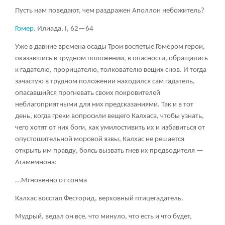
Пусть нам поведают, чем раздражен Аполлон небожитель?
Гомер
. Илиада, I, 62—64
Уже в давние времена осады Трои воспетые Гомером герои,
оказавшись в трудном положении, в опасности, обращались
к гадателю, прорицателю, толкователю вещих снов. И тогда
зачастую в трудном положении находился сам гадатель,
опасавшийся прогневать своих покровителей
неблагоприятными для них предсказаниями. Так и в тот
день, когда греки вопросили вещего Калхаса, чтобы узнать,
чего хотят от них боги, как умилостивить их и избавиться от
опустошительной моровой язвы, Калхас не решается
открыть им правду, боясь вызвать гнев их предводителя —
Агамемнона:
...Мгновенно от сонма
Калхас восстал Фесторид, верховный птицегадатель.
Мудрый, ведал он все, что минуло, что есть и что будет,