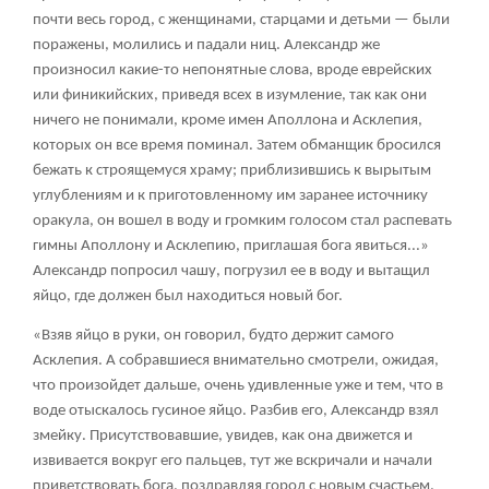
почти весь город, с женщинами, старцами и детьми — были
поражены, молились и падали ниц. Александр же
произносил какие-то непонятные слова, вроде еврейских
или финикийских, приведя всех в изумление, так как они
ничего не понимали, кроме имен Аполлона и Асклепия,
которых он все время поминал. Затем обманщик бросился
бежать к строящемуся храму; приблизившись к вырытым
углублениям и к приготовленному им заранее источнику
оракула, он вошел в воду и громким голосом стал распевать
гимны Аполлону и Асклепию, приглашая бога явиться...»
Александр попросил чашу, погрузил ее в воду и вытащил
яйцо, где должен был находиться новый бог.
«Взяв яйцо в руки, он говорил, будто держит самого
Асклепия. А собравшиеся внимательно смотрели, ожидая,
что произойдет дальше, очень удивленные уже и тем, что в
воде отыскалось гусиное яйцо. Разбив его, Александр взял
змейку. Присутствовавшие, увидев, как она движется и
извивается вокруг его пальцев, тут же вскричали и начали
приветствовать бога, поздравляя город с новым счастьем.