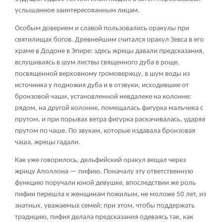
услышанное заинтересованным лицам.
Особым доверием и славой пользовались оракулы при
святилищах богов. Древнейшим считался оракул Зевса в его
храме в Додоне в Эпире: здесь жрецы давали предсказания,
вслушиваясь в шум листвы священного дуба в роще,
посвященной верховному громовержцу, в шум воды из
источника у подножия дуба и в отзвуки, исходившие от
бронзовой чаши, установленной невдалеке на колонне:
рядом, на другой колонне, помещалась фигурка мальчика с
прутом, и при порывах ветра фигурка раскачивалась, ударяя
прутом по чаше. По звукам, которые издавала бронзовая
чаша, жрецы гадали.
Как уже говорилось, дельфийский оракул вещал через
жрицу Аполлона — пифию. Поначалу эту ответственную
функцию поручали юной девушке, впоследствии же роль
пифии перешла к женщинам пожилым, не моложе 50 лет, из
знатных, уважаемых семей; при этом, чтобы поддержать
традицию, пифия делала предсказания одеваясь так, как