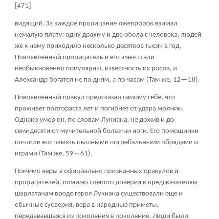
[471]
видящий. За каждое прорицание лжепророк взимал
немалую плату: одну драхму и два обола с человека, людей
же к нему приходило несколько десятков тысяч в год.
Новоявленный прорицатель и его змея стали
необыкновенно популярны, известность их росла, и
Александр богател не по дням, а по часам (Там же, 12—18).
Новоявленный оракул предсказал самому себе, что
проживет полтораста лет и погибнет от удара молнии.
Однако умер он, по словам Лукиана, не дожив и до
семидесяти от мучительной болез-ни ноги. Его помощники
почтили его память пышными погребальными обрядами и
играми (Там же, 59—61).
Помимо веры в официально признанных оракулов и
прорицателей, помимо слепого доверия к предсказателям-
шарлатанам вроде героя Лукиана существовали еще и
обычные суеверия, вера в народные приметы,
передававшаяся из поколения в поколение. Люди были