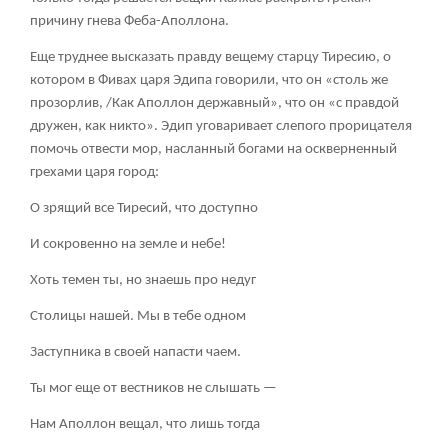
причину гнева Феба-Аполлона.
Еще труднее высказать правду вещему старцу Тиресию, о
котором в Фивах царя Эдипа говорили, что он «столь же
прозорлив, /Как Аполлон державный», что он «с правдой
дружен, как никто». Эдип уговаривает слепого прорицателя
помочь отвести мор, насланный богами на оскверненный
грехами царя город:
О зрящий все Тиресий, что доступно
И сокровенно на земле и небе!
Хоть темен ты, но знаешь про недуг
Столицы нашей. Мы в тебе одном
Заступника в своей напасти чаем.
Ты мог еще от вестников не слышать —
Нам Аполлон вещал, что лишь тогда