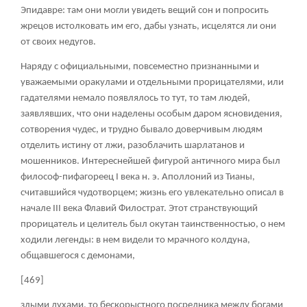
Эпидавре: там они могли увидеть вещий сон и попросить
жрецов истолковать им его, дабы узнать, исцелятся ли они
от своих недугов.
Наряду с официальными, повсеместно признанными и
уважаемыми оракулами и отдельными прорицателями, или
гадателями немало появлялось то тут, то там людей,
заявлявших, что они наделены особым даром ясновидения,
сотворения чудес, и трудно бывало доверчивым людям
отделить истину от лжи, разоблачить шарлатанов и
мошенников. Интереснейшей фигурой античного мира был
философ-пифагореец I века н. э. Аполлоний из Тианы,
считавшийся чудотворцем; жизнь его увлекательно описал в
начале III века Флавий Филострат. Этот странствующий
прорицатель и целитель был окутан таинственностью, о нем
ходили легенды: в нем видели то мрачного колдуна,
общавшегося с демонами,
[469]
злыми духами, то бескорыстного посредника между богами