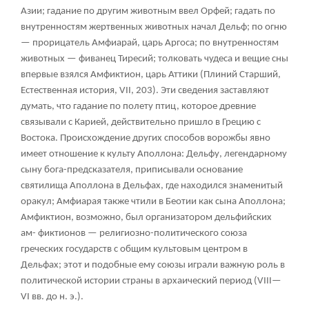
Азии; гадание по другим животным ввел Орфей; гадать по
внутренностям жертвенных животных начал Дельф; по огню
— прорицатель Амфиарай, царь Аргоса; по внутренностям
животных — фиванец Тиресий; толковать чудеса и вещие сны
впервые взялся Амфиктион, царь Аттики (Плиний Старший,
Естественная история, VII, 203). Эти сведения заставляют
думать, что гадание по полету птиц, которое древние
связывали с Карией, действительно пришло в Грецию с
Востока. Происхождение других способов ворожбы явно
имеет отношение к культу Аполлона: Дельфу, легендарному
сыну бога-предсказателя, приписывали основание
святилища Аполлона в Дельфах, где находился знаменитый
оракул; Амфиарая также чтили в Беотии как сына Аполлона;
Амфиктион, возможно, был организатором дельфийских
ам- фиктионов — религиозно-политического союза
греческих государств с общим культовым центром в
Дельфах; этот и подобные ему союзы играли важную роль в
политической истории страны в архаический период (VIII—
VI вв. до н. э.).