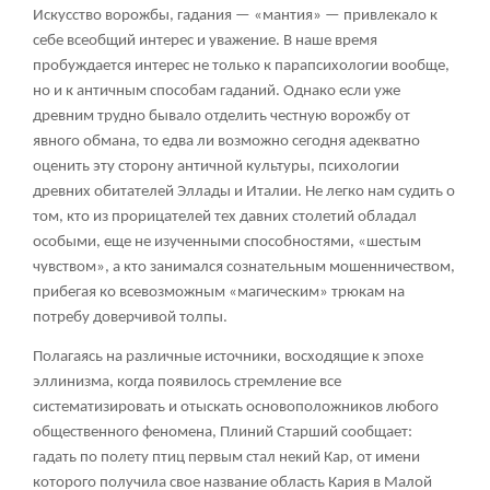
Искусство ворожбы, гадания — «мантия» — привлекало к
себе всеобщий интерес и уважение. В наше время
пробуждается интерес не только к парапсихологии вообще,
но и к античным способам гаданий. Однако если уже
древним трудно бывало отделить честную ворожбу от
явного обмана, то едва ли возможно сегодня адекватно
оценить эту сторону античной культуры, психологии
древних обитателей Эллады и Италии. Не легко нам судить о
том, кто из прорицателей тех давних столетий обладал
особыми, еще не изученными способностями, «шестым
чувством», а кто занимался сознательным мошенничеством,
прибегая ко всевозможным «магическим» трюкам на
потребу доверчивой толпы.
Полагаясь на различные источники, восходящие к эпохе
эллинизма, когда появилось стремление все
систематизировать и отыскать основоположников любого
общественного феномена, Плиний Старший сообщает:
гадать по полету птиц первым стал некий Кар, от имени
которого получила свое название область Кария в Малой