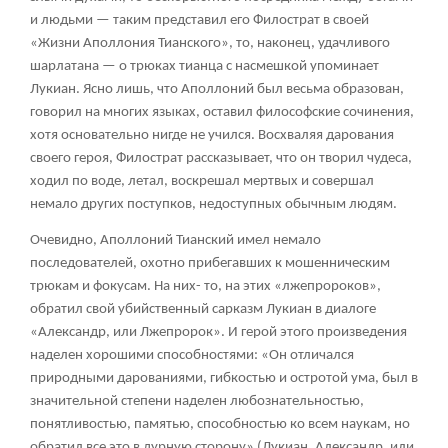
и людьми — таким представил его Филострат в своей
«Жизни Аполлония Тианского», то, наконец, удачливого
шарлатана — о трюках тианца с насмешкой упоминает
Лукиан. Ясно лишь, что Аполлоний был весьма образован,
говорил на многих языках, оставил философские сочинения,
хотя основательно нигде не учился. Восхваляя дарования
своего героя, Филострат рассказывает, что он творил чудеса,
ходил по воде, летал, воскрешал мертвых и совершал
немало других поступков, недоступных обычным людям.
Очевидно, Аполлоний Тианский имел немало
последователей, охотно прибегавших к мошенническим
трюкам и фокусам. На них- то, на этих «лжепророков»,
обратил свой убийственный сарказм Лукиан в диалоге
«Александр, или Лжепророк». И герой этого произведения
наделен хорошими способностями: «Он отличался
природными дарованиями, гибкостью и остротой ума, был в
значительной степени наделен любознательностью,
понятливостью, памятью, способностью ко всем наукам, но
обратил все это в дурную сторону» (Лукиан. Александр, или