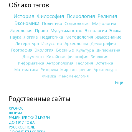
Облако тэгов
История
Философия
Психология
Религия
Экономика
Политика
Социология
Мифология
Идеология
Право
Мусульманство
Этнология
Этика
Наука
Логика
Педагогика
Методология
Языкознание
Литература
Искусство
Археология
Демография
География
Экология
Военные
Культура
Дипломатия
Документы
Китайская философия
Биология
Информатика
Антропология
Теология
Эстетика
Математика
Риторика
Мировоззрение
Архитектура
Физика
Феноменология
Еще
Родственные сайты
ХРОНОС
ФОРУМ
РУМЯНЦЕВСКИЙ МУЗЕЙ
ДО 1917 ГОДА
РУССКОЕ ПОЛЕ
ДОКУМЕНТЫ XX ВЕКА