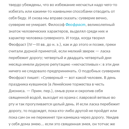
твердо убеждены, что во избежание несчастья надо чего-то
избегать или какими-то наивными способами отводить от
себя беду. И снова мы вправе сказать: суеверие вечно,
суеверие не умирает. Философ
Феофраст
, великолепный
знаток человеческих характеров, выделял среди них и
характер человека суеверного. И тогда, когда творил
Феофраст (IV—III вв. до н. э.), как и до этого и позже, греки
считали дурной приметой, если мелкий зверек — ласка
перебежит дорогу; четвертый и двадцать четвертый дни
месяца имели дурную репутацию «несчастливых»: в эти дни
ничего не следовало предпринимать. О подобных суевериях
Феофраст пишет: «Суеверный — вот какой человек. В день
праздника кувшинов (в Ленейские торжества в честь
Диониса. — Прим. пер.), омыв руки и окропив себя
священной водой, выходит из храма с лавровой ветвью во
рту и так прогуливается целый день. И если ласка перебежит
дорогу, то подождет, пока кто-либо другой не пройдет или
пока сам он не перекинет три камешка через дорогу. Увидев
у себя дома змею... если это священная змея, он тотчас же