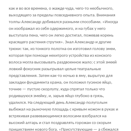
как и во все времена, о жажде чуда, чего-то необычного,
выходящего за пределы повседневного опыта. Внимания
толпы Александр добивался разными способами. «Иногда
он изображал из себя одержимого, и на губах у него
выступала пена, чего он легко достигал, пожевав корень
красящего растения струтия». Знал Александр и другие
трюки: так, из тонкого полотна он изготовил голову змеи,
которая при помощи нехитрого устройства из конского
волоса могла высовывать раздвоенное жало; с этой змеей
ловкий фокусник разыгрывал целые театральные
представления. Затем как-то ночью в яму, вырытую для
закладки фундамента храма, он положил гусиное яйцо,
точнее — пустую скорлупу, куда спрятал только что
родившуюся змейку, и, зарыв яйцо глубоко в грязь,
удалился. На следующий день Александр полуголым
выбежал на рыночную площадь с кривым ножом в руках и
встряхивая развевающимися волосами взобрался на
высокий алтарь и стал поздравлять горожан со скорым
пришествием нового бога. «Присутствующие — а сбежался