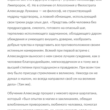
Лжепророк, 4). Но в отличие от Аполлония у Филострата
Александр Лукиана — не философ, не странствующий
мудрец-чудотворец, а ловкий обманщик, использующий
свои трюки ради злых дел. «Представь себе человека без
предрассудков, смелого, готового на опасный шаг,
терпеливо исполняющего задуманное, обладающего даром
убеждения и умеющего внушить доверие, изобразить
добрые чувства и представить все противоположное своим
истинным намерениям. Всякий при первой встрече с
Александром выносил о нем самое лучшее суждение, как о
человеке благороднейшем, мягкосердечном и к тому же в
высшей степени простодушном и правдивом. При всем том
ему было присуще стремление к великому. Никогда он не
думал о малом, но всегда направлял свой ум на великие
дела» (Там же).
Обучение Александр прошел у некоего врача-шарлатана,
который «был опытен в магии и заклинаниях, обещал
влюбленным приворожить любимого человека, помогал