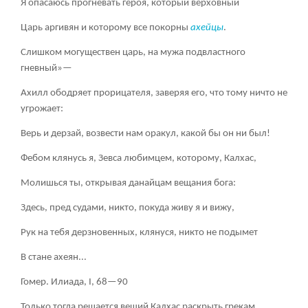
Я опасаюсь прогневать героя, который верховный
Царь аргивян и которому все покорны
ахейцы
.
Слишком могуществен царь, на мужа подвластного
гневный»—
Ахилл ободряет прорицателя, заверяя его, что тому ничто не
угрожает:
Верь и дерзай, возвести нам оракул, какой бы он ни был!
Фебом клянусь я, Зевса любимцем, которому, Калхас,
Молишься ты, открывая данайцам вещания бога:
Здесь, пред судами, никто, покуда живу я и вижу,
Рук на тебя дерзновенных, клянуся, никто не подымет
В стане ахеян...
Гомер. Илиада, I, 68—90
Только тогда решается вещий Калхас раскрыть грекам