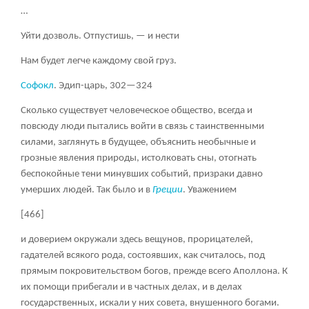
…
Уйти дозволь. Отпустишь, — и нести
Нам будет легче каждому свой груз.
Софокл
. Эдип-царь, 302—324
Сколько существует человеческое общество, всегда и
повсюду люди пытались войти в связь с таинственными
силами, заглянуть в будущее, объяснить необычные и
грозные явления природы, истолковать сны, отогнать
беспокойные тени минувших событий, призраки давно
умерших людей. Так было и в
Греции
. Уважением
[466]
и доверием окружали здесь вещунов, прорицателей,
гадателей всякого рода, состоявших, как считалось, под
прямым покровительством богов, прежде всего Аполлона. К
их помощи прибегали и в частных делах, и в делах
государственных, искали у них совета, внушенного богами.