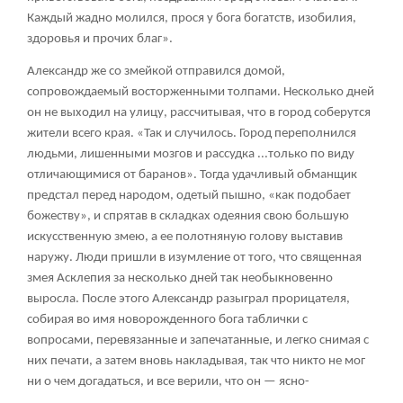
Каждый жадно молился, прося у бога богатств, изобилия,
здоровья и прочих благ».
Александр же со змейкой отправился домой,
сопровождаемый восторженными толпами. Несколько дней
он не выходил на улицу, рассчитывая, что в город соберутся
жители всего края. «Так и случилось. Город переполнился
людьми, лишенными мозгов и рассудка ...только по виду
отличающимися от баранов». Тогда удачливый обманщик
предстал перед народом, одетый пышно, «как подобает
божеству», и спрятав в складках одеяния свою большую
искусственную змею, а ее полотняную голову выставив
наружу. Люди пришли в изумление от того, что священная
змея Асклепия за несколько дней так необыкновенно
выросла. После этого Александр разыграл прорицателя,
собирая во имя новорожденного бога таблички с
вопросами, перевязанные и запечатанные, и легко снимая с
них печати, а затем вновь накладывая, так что никто не мог
ни о чем догадаться, и все верили, что он — ясно-