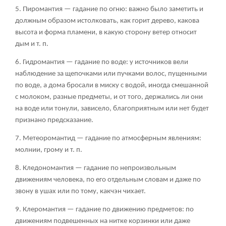
5. Пиромантия — гадание по огню: важно было заметить и
должным образом истолковать, как горит дерево, какова
высота и форма пламени, в какую сторону ветер относит
дым и т. п.
6. Гидромантия — гадание по воде: у источников вели
наблюдение за щепочками или пучками волос, пущенными
по воде, а дома бросали в миску с водой, иногда смешанной
с молоком, разные предметы, и от того, держались ли они
на воде или тонули, зависело, благоприятным или нет будет
признано предсказание.
7. Метеоромантид — гадание по атмосферным явлениям:
молнии, грому и т. п.
8. Кледономантия — гадание по непроизвольным
движениям человека, по его отдельным словам и даже по
звону в ушах или по тому, какчэн чихает.
9. Клеромантия — гадание по движению предметов: по
движениям подвешенных на нитке корзинки или даже