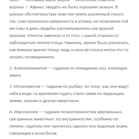
орел — посланец Зевса, ворон — Аполлона, сова или
ворона — Афины; увидеть их было хорошим знаком. В
разных обстоятельствах знак мог иметь различный смысл:
так, сова приносила уверенность в успехе, но появление той
же совы в день свадьбы рассматривалось как дурной
признак. Многое зависело и от того, с какой стороны от
наблюдателя летела птица. Наконец, важно было различать,
как именно кричит птица: ведь и сила ее голоса могла что-то
сказать посвященному.
2. Алектриомантия — гадание по поведению кур, клюющих
зерна.
3. Ихтиомантия — гадание по рыбам, по тому, как они ведут
себя в воде; со временем гадать стали также по ящерицам,
змеям, паукам и другим животным.
4. Иероскопия — гадание по внутренностям жертвенных,
свя-щенных животных: по внутренностям, особенно по
печени, гадатель мог прочитать одному ему ведомые знаки,
говорящие о воле богов.