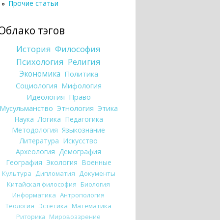
Прочие статьи
Облако тэгов
История
Философия
Психология
Религия
Экономика
Политика
Социология
Мифология
Идеология
Право
Мусульманство
Этнология
Этика
Наука
Логика
Педагогика
Методология
Языкознание
Литература
Искусство
Археология
Демография
География
Экология
Военные
Культура
Дипломатия
Документы
Китайская философия
Биология
Информатика
Антропология
Теология
Эстетика
Математика
Риторика
Мировоззрение