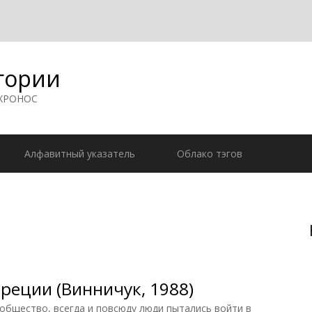
гории
 ХРОНОС
Алфавитный указатель
Облако тэгов
реции (Винничук, 1988)
общество, всегда и повсюду люди пытались войти в