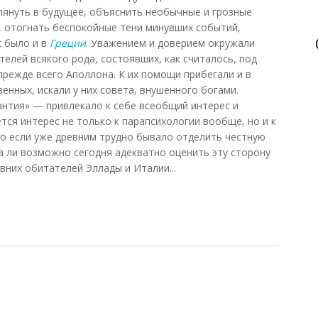
глянуть в будущее, объяснить необычные и грозные
, отогнать беспокойные тени минувших событий,
к было и в
Греции
. Уважением и доверием окружали
телей всякого рода, состоявших, как считалось, под
режде всего Аполлона. К их помощи прибегали и в
венных, искали у них совета, внушенного богами.
нтия» — привлекало к себе всеобщий интерес и
тся интерес не только к парапсихологии вообще, но и к
о если уже древним трудно бывало отделить честную
а ли возможно сегодня адекватно оценить эту сторону
вних обитателей Эллады и Италии...
еции (Винничук, 1988)