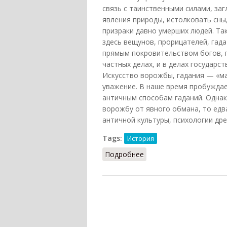
связь с таинственными силами, за
явления природы, истолковать сны
призраки давно умерших людей. Та
здесь вещунов, прорицателей, гада
прямым покровительством богов, п
частных делах, и в делах государст
Искусство ворожбы, гадания — «ма
уважение. В наше время пробуждае
античным способам гаданий. Однак
ворожбу от явного обмана, то едв
античной культуры, психологии дре
Tags:
История
Подробнее
о Гадания в Древней Гр