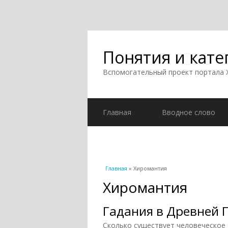
Понятия и кате
Вспомогательный проект портала
Главная
Вводное слово
Вы здесь
Главная
» Хиромантия
Хиромантия
Гадания в Древней Г
Сколько существует человеческое 