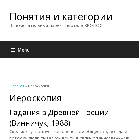
Понятия и категории
Вспомогательный проект портала ХРОНОС
Menu
Вы здесь
Главная
» Иероскопия
Иероскопия
Гадания в Древней Греции
(Винничук, 1988)
Сколько существует человеческое общество, всегда и
повсюду люди пытались войти в связь с таинственными