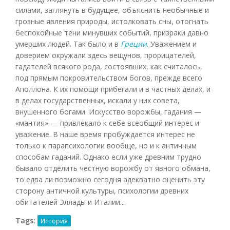
силами, заглянуть в будущее, объяснить необычные и
грозные явления природы, истолковать сны, отогнать
беспокойные тени минувших событий, призраки давно
умерших людей. Так было и в
Греции
. Уважением и
доверием окружали здесь вещунов, прорицателей,
гадателей всякого рода, состоявших, как считалось,
под прямым покровительством богов, прежде всего
Аполлона. К их помощи прибегали и в частных делах, и
в делах государственных, искали у них совета,
внушенного богами. Искусство ворожбы, гадания —
«мантия» — привлекало к себе всеобщий интерес и
уважение. В наше время пробуждается интерес не
только к парапсихологии вообще, но и к античным
способам гаданий. Однако если уже древним трудно
бывало отделить честную ворожбу от явного обмана,
то едва ли возможно сегодня адекватно оценить эту
сторону античной культуры, психологии древних
обитателей Эллады и Италии...
Tags:
История