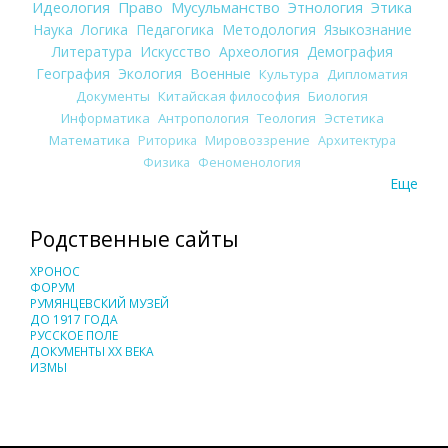
Идеология
Право
Мусульманство
Этнология
Этика
Наука
Логика
Педагогика
Методология
Языкознание
Литература
Искусство
Археология
Демография
География
Экология
Военные
Культура
Дипломатия
Документы
Китайская философия
Биология
Информатика
Антропология
Теология
Эстетика
Математика
Риторика
Мировоззрение
Архитектура
Физика
Феноменология
Еще
Родственные сайты
ХРОНОС
ФОРУМ
РУМЯНЦЕВСКИЙ МУЗЕЙ
ДО 1917 ГОДА
РУССКОЕ ПОЛЕ
ДОКУМЕНТЫ XX ВЕКА
ИЗМЫ