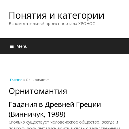
Понятия и категории
Вспомогательный проект портала ХРОНОС
Menu
Вы здесь
Главная
» Орнитомантия
Орнитомантия
Гадания в Древней Греции
(Винничук, 1988)
Сколько существует человеческое общество, всегда и
повсюду люди пытались войти в связь с таинственными