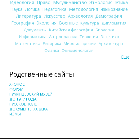
Идеология
Право
Мусульманство
Этнология
Этика
Наука
Логика
Педагогика
Методология
Языкознание
Литература
Искусство
Археология
Демография
География
Экология
Военные
Культура
Дипломатия
Документы
Китайская философия
Биология
Информатика
Антропология
Теология
Эстетика
Математика
Риторика
Мировоззрение
Архитектура
Физика
Феноменология
Еще
Родственные сайты
ХРОНОС
ФОРУМ
РУМЯНЦЕВСКИЙ МУЗЕЙ
ДО 1917 ГОДА
РУССКОЕ ПОЛЕ
ДОКУМЕНТЫ XX ВЕКА
ИЗМЫ