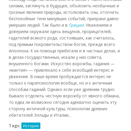
силами, заглянуть в будущее, объяснить необычные и
грозные явления природы, истолковать сны, отогнать
беспокойные тени минувших событий, призраки давно
умерших людей. Так было и в
Греции
. Уважением и
доверием окружали здесь вещунов, прорицателей,
гадателей всякого рода, состоявших, как считалось,
под прямым покровительством богов, прежде всего
Аполлона. К их помощи прибегали и в частных делах, и
в делах государственных, искали у них совета,
внушенного богами. Искусство ворожбы, гадания —
«мантия» — привлекало к себе всеобщий интерес и
уважение. В наше время пробуждается интерес не
только к парапсихологии вообще, но и к античным
способам гаданий. Однако если уже древним трудно
бывало отделить честную ворожбу от явного обмана,
то едва ли возможно сегодня адекватно оценить эту
сторону античной культуры, психологии древних
обитателей Эллады и Италии...
Tags:
История