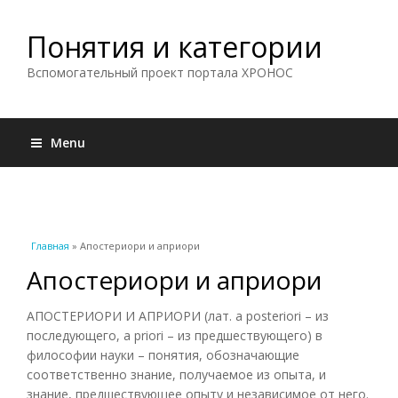
Понятия и категории
Вспомогательный проект портала ХРОНОС
Menu
Вы здесь
Главная
» Апостериори и априори
Апостериори и априори
АПОСТЕРИОРИ И АПРИОРИ (лат. a posteriori – из
последующего, a priori – из предшествующего) в
философии науки – понятия, обозначающие
соответственно знание, получаемое из опыта, и
знание, предшествующее опыту и независимое от него.