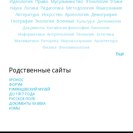
Идеология
Право
Мусульманство
Этнология
Этика
Наука
Логика
Педагогика
Методология
Языкознание
Литература
Искусство
Археология
Демография
География
Экология
Военные
Культура
Дипломатия
Документы
Китайская философия
Биология
Информатика
Антропология
Теология
Эстетика
Математика
Риторика
Мировоззрение
Архитектура
Физика
Феноменология
Еще
Родственные сайты
ХРОНОС
ФОРУМ
РУМЯНЦЕВСКИЙ МУЗЕЙ
ДО 1917 ГОДА
РУССКОЕ ПОЛЕ
ДОКУМЕНТЫ XX ВЕКА
ИЗМЫ