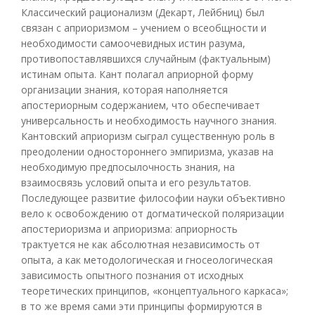
Классический рационализм (Декарт, Лейбниц) был
связан с априоризмом – учением о всеобщности и
необходимости самоочевидных истин разума,
противопоставлявшихся случайным (фактуальным)
истинам опыта. Кант полагал априорной форму
организации знания, которая наполняется
апостериорным содержанием, что обеспечивает
универсальность и необходимость научного знания.
Кантовский априоризм сыграл существенную роль в
преодолении одностороннего эмпиризма, указав на
необходимую предпосылочность знания, на
взаимосвязь условий опыта и его результатов.
Последующее развитие философии науки объективно
вело к освобождению от догматической поляризации
апостериоризма и априоризма: априорность
трактуется не как абсолютная независимость от
опыта, а как методологическая и гносеологическая
зависимость опытного познания от исходных
теоретических принципов, «концептуального каркаса»;
в то же время сами эти принципы формируются в