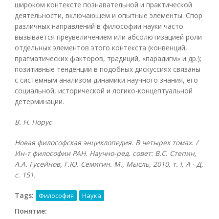
широком контексте познавательной и практической
деятельности, включающем и опытные элементы. Спор
различных направлений в философии науки часто
вызывается преувеличением или абсолютизацией роли
отдельных элементов этого контекста (конвенций,
прагматических факторов, традиций, «парадигм» и др.);
позитивные тенденции в подобных дискуссиях связаны
с системным анализом динамики научного знания, его
социальной, исторической и логико-концептуальной
детерминации.
В. Н. Порус
Новая философская энциклопедия. В четырех томах. /
Ин-т философии РАН. Научно-ред. совет: В.С. Степин,
А.А. Гусейнов, Г.Ю. Семигин. М., Мысль, 2010, т.
I, А - Д,
с. 151.
Tags:
Философия
Наука
Понятие: