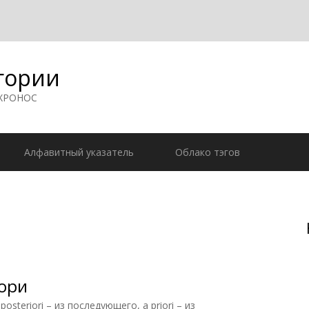
гории
 ХРОНОС
Алфавитный указатель
Облако тэгов
ори
teriori – из последующего, a priori – из