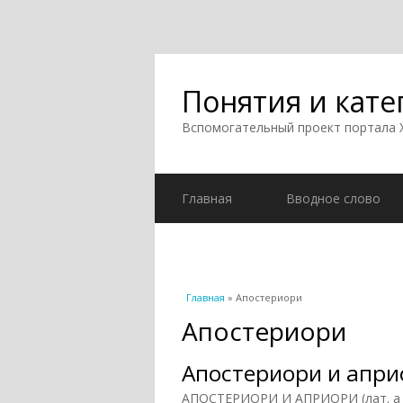
Понятия и кате
Вспомогательный проект портала
Главная
Вводное слово
Вы здесь
Главная
» Апостериори
Апостериори
Апостериори и апри
АПОСТЕРИОРИ И АПРИОРИ (лат. a pos