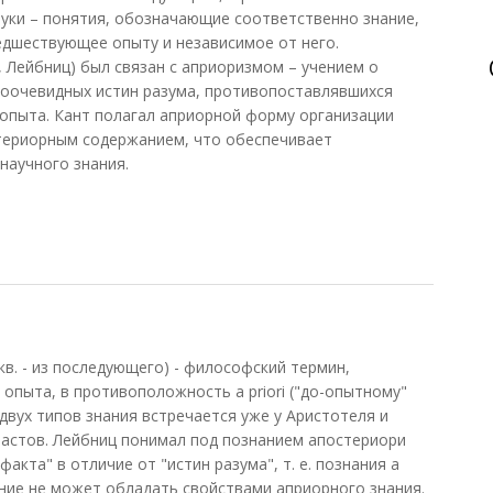
уки – понятия, обозначающие соответственно знание,
редшествующее опыту и независимое от него.
, Лейбниц) был связан с априоризмом – учением о
оочевидных истин разума, противопоставлявшихся
опыта. Кант полагал априорной форму организации
стериорным содержанием, что обеспечивает
научного знания.
ри
кв. - из последующего) - философский термин,
опыта, в противоположность a priori ("до-опытному"
двух типов знания встречается уже у Аристотеля и
оластов. Лейбниц понимал под познанием апостериори
акта" в отличие от "истин разума", т. е. познания a
нание не может обладать свойствами априорного знания.