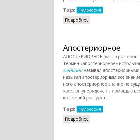
Tags:
Философия
Подробнее
о Апостериори
Апостериорное
АПОСТЕРИОРНОЕ (лат. a posteriori
Термин «апостериорное» использо
Лейбниц
называл апостериорными 
называл апостериорным всё знание
него апостериорное знание не сущ
хаос, он упорядочен с помощью в
категорий рассудка.
..
Tags:
Философия
Подробнее
о Апостериорное