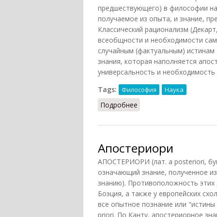
предшествующего) в философии на
получаемое из опыта, и знание, п
Классический рационализм (Декарт
всеобщности и необходимости сам
случайным (фактуальным) истинам 
знания, которая наполняется апо
универсальность и необходимость 
Tags:
Философия
Наука
Подробнее
о Апостериори и априо
Апостериори
АПОСТЕРИОРИ (лат. a posteriori, бу
означающий знание, полученное из 
знанию). Противоположность этих 
Боэция, а также у европейских сх
все опытное познание или "истины ф
priori. По Канту, апостериорное з