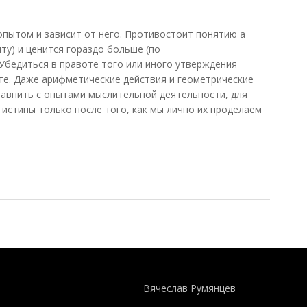
 опытом и зависит от него. Противостоит понятию a
анту) и ценится гораздо больше (по
Убедиться в правоте того или иного утверждения
те. Даже арифметические действия и геометрические
авнить с опытами мыслительной деятельности, для
 истины только после того, как мы лично их проделаем
Понятия И Категории - Исторический Проект ХРОНОС
WEB-редактор
Вячеслав Румянцев