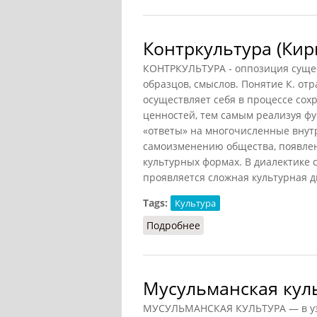
Контркультура (Кир
КОНТРКУЛЬТУРА - оппозиция сущес
образцов, смыслов. Понятие К. от
осуществляет себя в процессе сох
ценностей, тем самым реализуя фу
«ответы» на многочисленные внутр
самоизменению общества, появле
культурных формах. В диалектике 
проявляется сложная культурная 
Tags:
Культура
Подробнее
о Контркультура (Кирил
Мусульманская кул
МУСУЛЬМАНСКАЯ КУЛЬТУРА — в узк