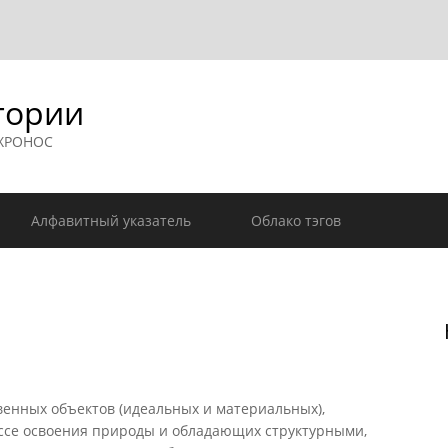
гории
 ХРОНОС
Алфавитный указатель
Облако тэгов
венных объектов (идеальных и материальных),
ссе освоения природы и обладающих структурными,