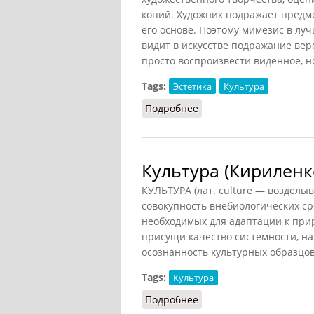
копий. Художник подражает предме
его основе. Поэтому мимезис в лу
видит в искусстве подражание вер
просто воспроизвести виденное, н
Tags:
Эстетика
Культура
Подробнее
о Мимезис (Кириленко,
Культура (Кириленк
КУЛЬТУРА (лат. culture — возделы
совокупность внебиологических ср
необходимых для адаптации к прир
присущи качество системности, 
осознанность культурных образцо
Tags:
Культура
Подробнее
о Культура (Кириленко,