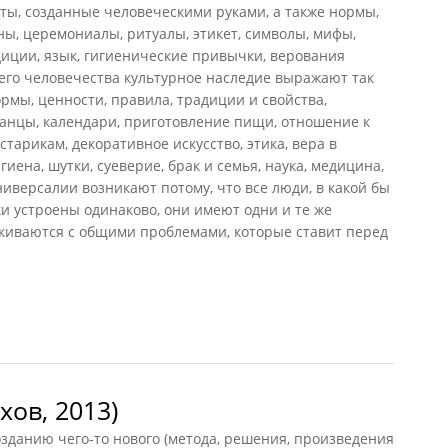
ты, созданные человеческими руками, а также нормы,
ны, церемониалы, ритуалы, этикет, символы, мифы,
адиции, язык, гигиенические привычки, верования
всего человечества культурное наследие выражают так
рмы, ценности, правила, традиции и свойства,
танцы, календари, приготовление пищи, отношение к
тарикам, декоративное искусство, этика, вера в
гиена, шутки, суеверие, брак и семья, наука, медицина,
универсалии возникают потому, что все люди, в какой бы
ки устроены одинаково, они имеют одни и те же
лкиваются с общими проблемами, которые ставит перед
13)
хов, 2013)
зданию чего-то нового (метода, решения, произведения