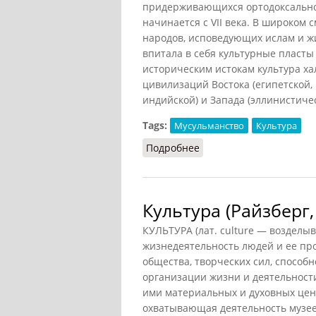
придерживающихся ортодоксальной
начинается с VII века. В широком 
народов, исповедующих ислам и жи
впитала в себя культурные пласты 
историческим истокам культура ха
цивилизаций Востока (египетской,
индийской) и Запада (эллинистичес
Tags:
Мусульманство
Культура
Подробнее
о Мусульманская культ
Культура (Райзберг,
КУЛЬТУРА (лат. culture — возделыв
жизнедеятельность людей и ее про
общества, творческих сил, способ
организации жизни и деятельности
ими материальных и духовных ценн
охватывающая деятельность музеев