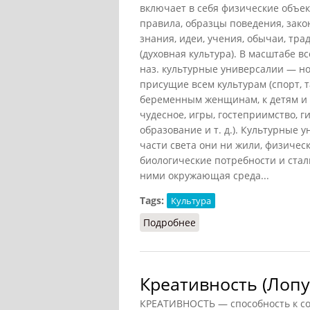
включает в себя физические объек
правила, образцы поведения, зако
знания, идеи, учения, обычаи, тр
(духовная культура). В масштабе 
наз. культурные универсалии — но
присущие всем культурам (спорт, 
беременным женщинам, к детям и с
чудесное, игры, гостеприимство, ги
образование и т. д.). Культурные 
части света они ни жили, физичес
биологические потребности и ста
ними окружающая среда...
Tags:
Культура
Подробнее
о Культура (Лопухов, 20
Креативность (Лопу
КРЕАТИВНОСТЬ — способность к со