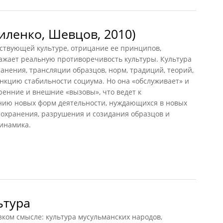
иленко, Шевцов, 2010)
твующей культуре, отрицание ее принципов,
ражает реальную противоречивость культуры. Культура
ранения, трансляции образцов, норм, традиций, теорий,
нкцию стабильности социума. Но она «обслуживает» и
енние и внешние «вызовы», что ведет к
нию новых форм деятельности, нуждающихся в новых
сохранения, разрушения и созидания образцов и
динамика.
енко, Шевцов, 2010)
ьтура
ом смысле: культура мусульманских народов,