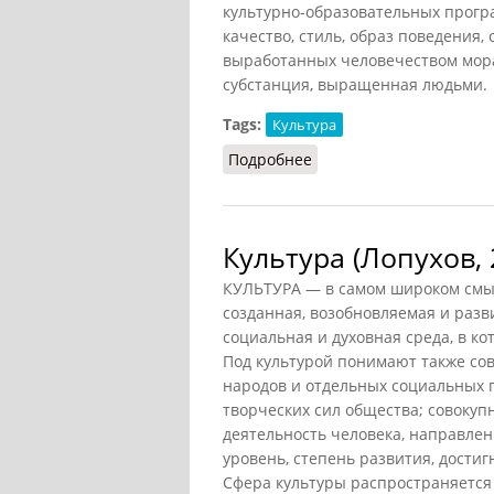
культурно-образовательных програм
качество, стиль, образ поведения
выработанных человечеством мора
субстанция, выращенная людьми.
Tags:
Культура
Подробнее
о Культура (Райзберг, 2
Культура (Лопухов, 
КУЛЬТУРА — в самом широком смысл
созданная, возобновляемая и разв
социальная и духовная среда, в к
Под культурой понимают также со
народов и отдельных социальных 
творческих сил общества; совокуп
деятельность человека, направлен
уровень, степень развития, достиг
Сфера культуры распространяется