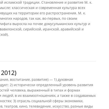
 исламской традиции. Становление и развитие М. к.
смысле: классическая и современная культура всех
вущих на территории его распространения. М. к.
многих народов, так как, во-первых, по своим
лифата выросла на почве домусульманских культур и
 вавилонской, сирийской, иранской, аравийской и
кой).
ура
 2012)
ание, воспитание, развитие) — 1) духовная
дукт; 2) исторически определенный уровень развития
ностей человека, выраженный в типах и формах
 людей, в их взаимоотношениях, а также в создаваемых
остях; 3) отрасль социальной сферы экономики,
, театров, кино, телевидение, искусство, разные виды