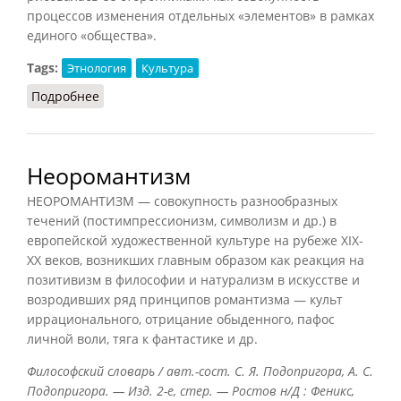
процессов изменения отдельных «элементов» в рамках
единого «общества».
Tags:
Этнология
Культура
Подробнее
о Пережитки
Неоромантизм
НЕОРОМАНТИЗМ — совокупность разнообразных
течений (постимпрессионизм, символизм и др.) в
европейской художественной культуре на рубеже XIX-
XX веков, возникших главным образом как реакция на
позитивизм в философии и натурализм в искусстве и
возродивших ряд принципов романтизма — культ
иррационального, отрицание обыденного, пафос
личной воли, тяга к фантастике и др.
Философский словарь / авт.-сост. С. Я. Подопригора, А. С.
Подопригора. — Изд. 2-е, стер. — Ростов н/Д : Феникс,