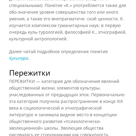
специальными). Понятие «К.» употребляется также для
обо-значения уровня совершенства того или иного
умения, а также его внепрагматиче- ской ценности. К.
изучается комплексом гуманитарных наук; в первую
очередь куль-турологией, философией К., этнографией,
культурной антропологией.
Далее читай подробное определение понятия
Культура
.
Пережитки
ПЕРЕЖИТКИ — категория для обозначения явлений
общественной жизни, элементов культуры,
унаследованных от предыдущих эпох. Первоначально
эта категория получила распространение в конце XIX
века в социологической и этнографической
литературе и занимала видное место в концепции
общественного развития «психологически-
эволюционной» школы. Эволюция общества
рисовалась ее сторонниками как совокупность