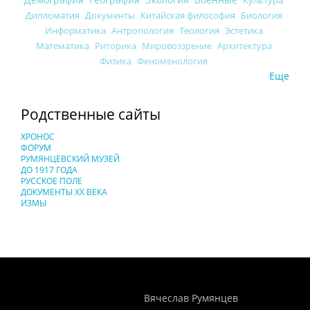
Дипломатия
Документы
Китайская философия
Биология
Информатика
Антропология
Теология
Эстетика
Математика
Риторика
Мировоззрение
Архитектура
Физика
Феноменология
Еще
Родственные сайты
ХРОНОС
ФОРУМ
РУМЯНЦЕВСКИЙ МУЗЕЙ
ДО 1917 ГОДА
РУССКОЕ ПОЛЕ
ДОКУМЕНТЫ XX ВЕКА
ИЗМЫ
Понятия И Категории - Исторический Проект ХРОНОС
WEB-редактор
Вячеслав Румянцев