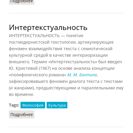
Подробнее
о Культурная революция (Орлов)
Интертекстуальность
ИНТЕРТЕКСТУАЛЬНОСТЬ — понятие
постмодернистской текстологии, артикулирующее
феномен взаимодействия текста с семиотической
культурной средой в качестве интериоризации
внешнего. Термин «Интертекстуальность» был введен
Ю. Кристевой (1967) на основе анализа концепции
«полифонического романа»
М. М. Бахтина
,
зафиксировавшего феномен диалога текста с текстами
(и жанрами), предшествующими и параллельными ему
во времени.
Tags:
Философия
Культура
Подробнее
о Интертекстуальность