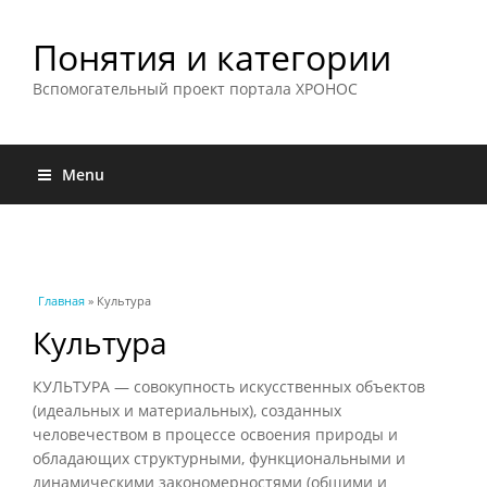
Понятия и категории
Вспомогательный проект портала ХРОНОС
Menu
Вы здесь
Главная
» Культура
Культура
КУЛЬТУРА — совокупность искусственных объектов
(идеальных и материальных), созданных
человечеством в процессе освоения природы и
обладающих структурными, функциональными и
динамическими закономерностями (общими и