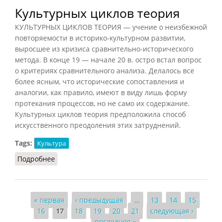
Культурных циклов теория
КУЛЬТУРНЫХ ЦИКЛОВ ТЕОРИЯ — учение о неизбежной
повторяемости в историко-культурном развитии,
выросшее из кризиса сравнительно-исторического
метода. В конце 19 — начале 20 в. остро встал вопрос
о критериях сравнительного анализа. Делалось все
более ясным, что исторические сопоставления и
аналогии, как правило, имеют в виду лишь форму
протекания процессов, но не само их содержание.
Культурных циклов теория предположила способ
искусственного преодоления этих затруднений.
Tags:
Культура
Подробнее
о Культурных циклов теория
Страницы
« первая
‹ предыдущая
…
13
14
15
16
17
18
19
20
21
следующая ›
последняя »