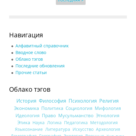
Навигация
Алфавитный справочник
Вводное слово
Облако тэгов
Последние обновления
Прочие статьи
Облако тэгов
История
Философия
Психология
Религия
Экономика
Политика
Социология
Мифология
Идеология
Право
Мусульманство
Этнология
Этика
Наука
Логика
Педагогика
Методология
Языкознание
Литература
Искусство
Археология
Демография
География
Экология
Военные
Культура