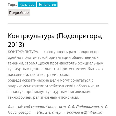
Tags:
Культура
Этнология
Подробнее
о Культурно-историческая школа (Подопригора,
2013)
Контркультура (Подопригора,
2013)
КОНТРКУЛЬТУРА — совокупность разнородных по
идейно-политической ориентации общественных
течений, стремящихся противостоять официальным
культурным ценностям; этот протест может быть как
пассивным, так и экстремистским,
общедемократические цели могут сочетаться с
анархизмом; «антипотребительский» образ жизни
зачастую проникнут культурным нигилизмом,
технофобией, религиозными поисками.
Философский словарь / авт.-сост. С. Я. Подопригора, А. С.
Подопригора. — Изд. 2-е, стер. — Ростов н/Д : Феникс,