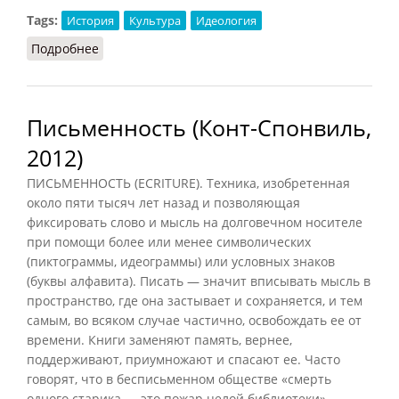
Tags:
История
Культура
Идеология
Подробнее
о Пролеткульт (Орлов, 2012)
Письменность (Конт-Спонвиль,
2012)
ПИСЬМЕННОСТЬ (ECRITURE). Техника, изобретенная
около пяти тысяч лет назад и позволяющая
фиксировать слово и мысль на долговечном носителе
при помощи более или менее символических
(пиктограммы, идеограммы) или условных знаков
(буквы алфавита). Писать — значит вписывать мысль в
пространство, где она застывает и сохраняется, и тем
самым, во всяком случае частично, освобождать ее от
времени. Книги заменяют память, вернее,
поддерживают, приумножают и спасают ее. Часто
говорят, что в бесписьменном обществе «смерть
одного старика — это пожар целой библиотеки».