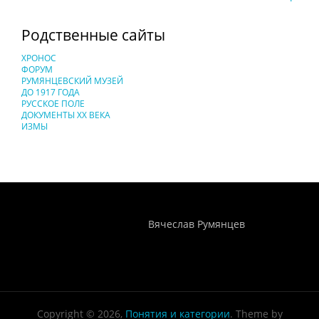
Родственные сайты
ХРОНОС
ФОРУМ
РУМЯНЦЕВСКИЙ МУЗЕЙ
ДО 1917 ГОДА
РУССКОЕ ПОЛЕ
ДОКУМЕНТЫ XX ВЕКА
ИЗМЫ
Понятия И Категории - Исторический Проект ХРОНОС
WEB-редактор
Вячеслав Румянцев
Copyright © 2026,
Понятия и категории
. Theme by