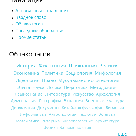
Алфавитный справочник
Вводное слово
Облако тэгов
Последние обновления
Прочие статьи
Облако тэгов
История
Философия
Психология
Религия
Экономика
Политика
Социология
Мифология
Идеология
Право
Мусульманство
Этнология
Этика
Наука
Логика
Педагогика
Методология
Языкознание
Литература
Искусство
Археология
Демография
География
Экология
Военные
Культура
Дипломатия
Документы
Китайская философия
Биология
Информатика
Антропология
Теология
Эстетика
Математика
Риторика
Мировоззрение
Архитектура
Физика
Феноменология
Еще