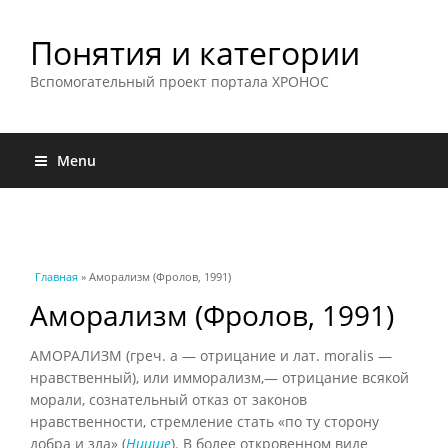
Понятия и категории
Вспомогательный проект портала ХРОНОС
Menu
Вы здесь
Главная
» Аморализм (Фролов, 1991)
Аморализм (Фролов, 1991)
АМОРАЛИЗМ (греч. а — отрицание и лат. moralis —
нравственный), или имморализм,— отрицание всякой
морали, сознательный отказ от законов
нравственности, стремление стать «по ту сторону
добра и зла» (
Ницше
). В более откровенном виде