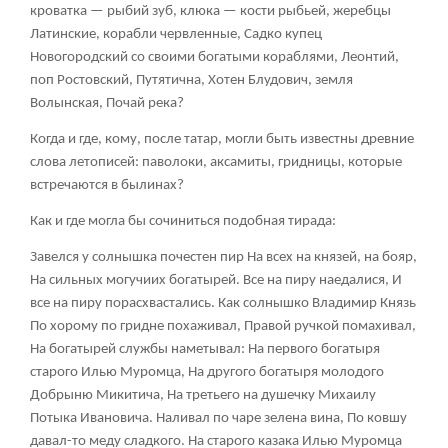
кроватка — рыбий зуб, клюка — кости рыбьей, жеребцы
Латинские, корабли червленные, Садко купец
Новогородский со своими богатыми кораблями, Леонтий,
поп Ростовский, Путятична, Хотен Блудович, земля
Волынская, Почай река?
Когда и где, кому, после татар, могли быть известны древние
слова летописей: паволоки, аксамиты, гридницы, которые
встречаются в былинах?
Как и где могла бы сочиниться подобная тирада:
Завелся у солнышка почестен пир На всех на князей, на бояр,
На сильных могучиих богатырей. Все на пиру наедалися, И
все на пиру порасхвастались. Как солнышко Владимир Князь
По хорому по гридне похаживал, Правой ручкой помахивал,
На богатырей службы наметывал: На первого богатыря
старого Илью Муромца, На другого богатыря молодого
Добрыню Микитича, На третьего на душечку Михаилу
Потыка Ивановича. Наливал по чаре зелена вина, По ковшу
давал-то меду сладкого. На старого казака Илью Муромца