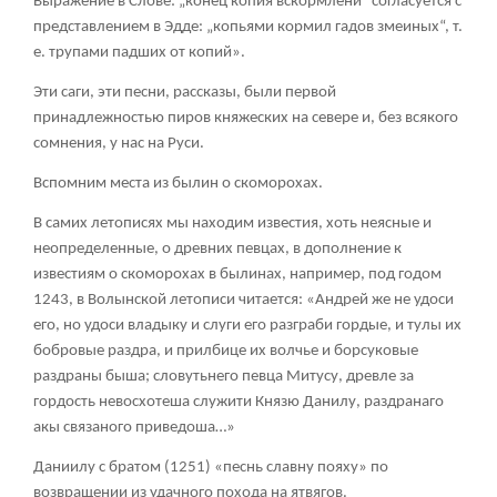
Выражение в Слове: „конец копия вскормлени“ согласуется с
представлением в Эдде: „копьями кормил гадов змеиных“, т.
е. трупами падших от копий».
Эти саги, эти песни, рассказы, были первой
принадлежностью пиров княжеских на севере и, без всякого
сомнения, у нас на Руси.
Вспомним места из былин о скоморохах.
В самих летописях мы находим известия, хоть неясные и
неопределенные, о древних певцах, в дополнение к
известиям о скоморохах в былинах, например, под годом
1243, в Волынской летописи читается: «Андрей же не удоси
его, но удоси владыку и слуги его разграби гордые, и тулы их
бобровые раздра, и прилбице их волчье и борсуковые
раздраны быша; словутьнего певца Митусу, древле за
гордость невосхотеша служити Князю Данилу, раздранаго
акы связаного приведоша…»
Даниилу с братом (1251) «песнь славну пояху» по
возвращении из удачного похода на ятвягов.