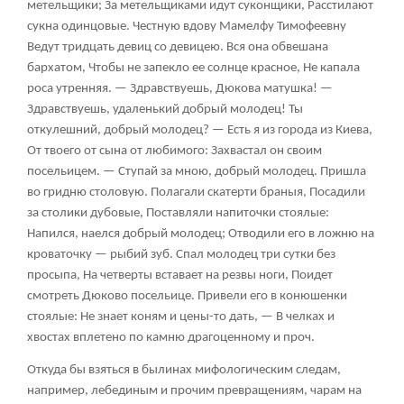
метельщики; За метельщиками идут суконщики, Расстилают
сукна одинцовые. Честную вдову Мамелфу Тимофеевну
Ведут тридцать девиц со девицею. Вся она обвешана
бархатом, Чтобы не запекло ее солнце красное, Не капала
роса утренняя. — Здравствуешь, Дюкова матушка! —
Здравствуешь, удаленький добрый молодец! Ты
откулешний, добрый молодец? — Есть я из города из Киева,
От твоего от сына от любимого: Захвастал он своим
посельицем. — Ступай за мною, добрый молодец. Пришла
во гридню столовую. Полагали скатерти браныя, Посадили
за столики дубовые, Поставляли напиточки стоялые:
Напился, наелся добрый молодец; Отводили его в ложню на
кроваточку — рыбий зуб. Спал молодец три сутки без
просыпа, На четверты вставает на резвы ноги, Поидет
смотреть Дюково посельице. Привели его в конюшенки
стоялые: Не знает коням и цены-то дать, — В челках и
хвостах вплетено по камню драгоценному и проч.
Откуда бы взяться в былинах мифологическим следам,
например, лебединым и прочим превращениям, чарам на