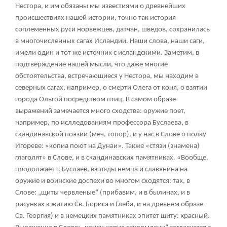
Нестора, и им обязаны мы известиями о древнейших
происшествиях нашей истории, точно так история
соплеменных руси норвежцев, датчан, шведов, сохранилась
в многочисленных сагах Исландии. Наши слова, наши саги,
имели один и тот же источник с исландскими. Заметим, в
подтверждение нашей мысли, что даже многие
обстоятельства, встречающиеся у Нестора, мы находим в
северных сагах, например, о смерти Олега от коня, о взятии
города Ольгой посредством птиц. В самом образе
выражений замечается много сходства: оружие поет,
например, по ислледованиям профессора Буслаева, в
скандинавской поэзии (меч, топор), и у нас в Слове о полку
Игореве: «копиа поют на Дунаи». Также «стязи (знамена)
глаголят» в Слове, и в скандинавских памятниках. «Вообще,
продолжает г. Буслаев, взгляды немца и славянина на
оружие и воинские доспехи во многом сходятся: так, в
Слове: „щиты червленые“ (прибавим, и в былинах, и в
рисунках к житию Св. Бориса и Глеба, и на древнем образе
Св. Георгия) и в немецких памятниках эпитет щиту: красный.