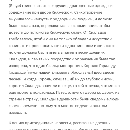
(Ringе) гривны, знатные оружия, драгоценные одежды и
содержание при дворе Княжеском. Стихотворение
выучивалось наизусть придворными людьми, и должно
было оставаться, передаваться в воспоминании, чтобы
довести до потомства Княжескую славу. От Скальдов
требовалось, чтобы они не только обладали искусством
сочинять и произносить стихи с достоинством и живостью,
но они должны были иметь в памяти песни древних
Скальдов, и память их посредством упражнения была так
изощрена, что один Скальд мог пропеть Королю Гаральду
Гардраде (мужу нашей Елизаветы Ярославны) шестьдесят
песней, и когда Король, слушавший их до глубокой ночи,
спросил Скальда, знает ли он еще, то сей отвечал, что может
еще пропеть полстолька. Путешествуя от двора ко двору, из
страны в страну, Скальды в древности были сведомые люди
своего времени, потому что многое видели и опытом
изведали.
К пению присоединялись повести, рассказы из древних
северных героических саг, — самое любимое провождение