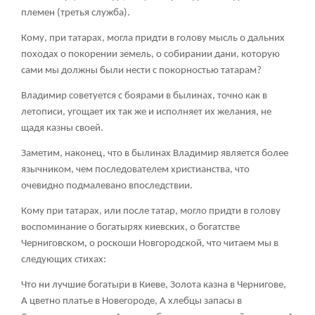
племен (третья служба).
Кому, при татарах, могла придти в голову мысль о дальних
походах о покорении земель, о собирании дани, которую
сами мы должны были нести с покорностью татарам?
Владимир советуется с боярами в былинах, точно как в
летописи, угощает их так же и исполняет их желания, не
щадя казны своей.
Заметим, наконец, что в былинах Владимир является более
язычником, чем последователем христианства, что
очевидно подмалевано впоследствии.
Кому при татарах, или после татар, могло придти в голову
воспоминание о богатырях киевских, о богатстве
Черниговском, о роскоши Новгородской, что читаем мы в
следующих стихах:
Что ни лучшие богатыри в Киеве, Золота казна в Чернигове,
А цветно платье в Новегороде, А хлебцы запасы в