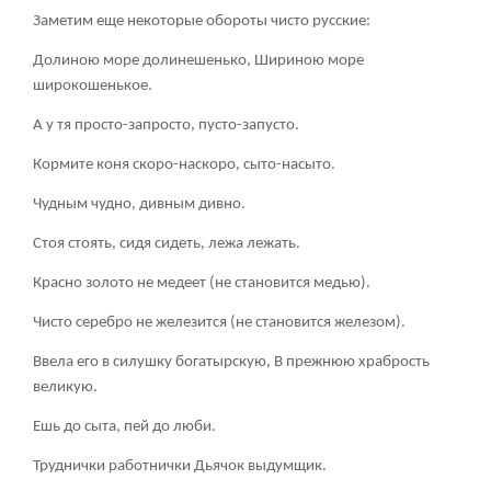
Заметим еще некоторые обороты чисто русские:
Долиною море долинешенько, Шириною море
широкошенькое.
А у тя просто-запросто, пусто-запусто.
Кормите коня скоро-наскоро, сыто-насыто.
Чудным чудно, дивным дивно.
Стоя стоять, сидя сидеть, лежа лежать.
Красно золото не медеет (не становится медью).
Чисто серебро не железится (не становится железом).
Ввела его в силушку богатырскую, В прежнюю храбрость
великую.
Ешь до сыта, пей до люби.
Труднички работнички Дьячок выдумщик.