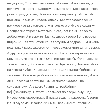
ее, дорогу, Соловей разбойник. И кладет Илья заповедь
велику: Что проехать дорогу прямоезжую, Которая залегла
ровно тридцать лет, Не вымать из налушна тугой лук, Из
колчана не вымать калену стрелу. Берет благословение
великое у отца с матерью. А и только его Илью видели —
Прощался с отцом с матерью, И садился Илья на своего
добра коня, А и выехал Илья со двора своего Во те ворота
широкие. Как стегнет он коня по тучным бедрам — А и конь
под Ильей рассержается, Он перву скок ступил за пять верст,
А другого ускока не могли найти. Поехал он через те леса
Брынские, Через те грязи Смоленские. Как бы будет Илья во
темных лесах; Во темных лесах во Брынских, Наезжал Илья
на девяти дубах, И наехал он Илья Соловья разбойника. И
заслышал Соловей разбойник Того ли топу кониного, И тоя
ли он поездки богатырския. Засвистал Соловей по-
соловьиному; А в другой зашипел разбойник
по
[1]
змеиному, А втретьи зрявкает по-звериному; Под
Ильею конь окорачился, И падал ведь на кукорачь. Говорит
Илья Муромец Иванович: «А ты, волчья сыть, травяной