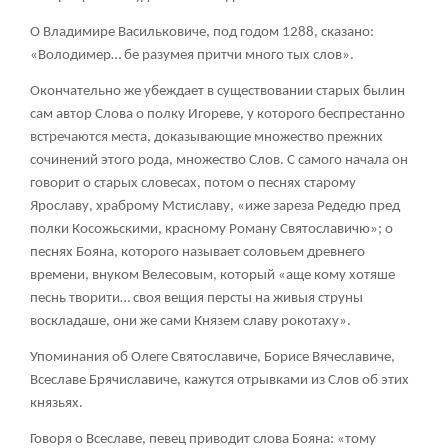
О Владимире Васильковиче, под годом 1288, сказано:
«Володимер… бе разумея притчи много тых слов».
Окончательно же убеждает в существовании старых былин
сам автор Слова о полку Игореве, у которого беспрестанно
встречаются места, доказывающие множество прежних
сочинений этого рода, множество Слов. С самого начала он
говорит о старых словесах, потом о песнях старому
Ярославу, храброму Мстиславу, «иже зареза Редедю пред
полки Косожьскими, красному Роману Святославичю»; о
песнях Бояна, которого называет соловьем древнего
времени, внуком Велесовым, который «аще кому хотяше
песнь творити… своя вещия персты на живыя струны
воскладаше, они же сами Князем славу рокотаху».
Упоминания об Олеге Святославиче, Борисе Вячеславиче,
Всеславе Брячиславиче, кажутся отрывками из Слов об этих
князьях.
Говоря о Всеславе, певец приводит слова Бояна: «тому