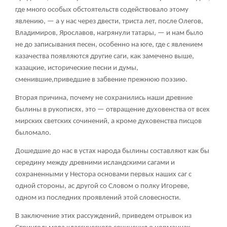
где много особых обстоятельств содействовало этому
явлению, — а у нас через двести, триста лет, после Олегов,
Владимиров, Ярославов, нагрянули татары, — и нам было
не до записывания песен, особенно на юге, где с явлением
казачества появляются другие саги, как замечено выше,
казацкие, исторические песни и думы,
сменившие,приведшие в забвение прежнюю поэзию.
Вторая причина, почему не сохранились наши древние
былины в рукописях, это — отвращение духовенства от всех
мирских светских сочинений, а кроме духовенства писцов
быломало.
Дошедшие до нас в устах народа былины составляют как бы
середину между древними исландскими сагами и
сохраненными у Нестора основами первых наших саг с
одной стороны, ас другой со Словом о полку Игореве,
одном из последних проявлений этой словесности.
В заключение этих рассуждений, приведем отрывок из