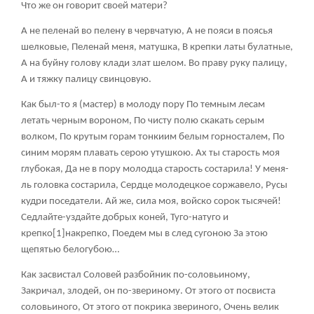
Что же он говорит своей матери?
А не пеленай во пелену в червчатую, А не пояси в поясья
шелковые, Пеленай меня, матушка, В крепки латы булатные,
А на буйну голову клади злат шелом. Во праву руку палицу,
А и тяжку палицу свинцовую.
Как был-то я (мастер) в молоду пору По темным лесам
летать черным вороном, По чисту полю скакать серым
волком, По крутым горам тонкиим белым горносталем, По
синим морям плавать серою утушкою. Ах ты старость моя
глубокая, Да не в пору молодца старость состарила! У меня-
ль головка состарила, Сердце молодецкое соржавело, Русы
кудри поседатели. Ай же, сила моя, войско сорок тысячей!
Седлайте-уздайте добрых коней, Туго-натуго и
крепко
[1]
накрепко, Поедем мы в след сугоною За этою
щепятью белогубою…
Как засвистал Соловей разбойник по-соловьиному,
Закричал, злодей, он по-звериному. От этого от посвиста
соловьиного, От этого от покрика звериного, Очень велик