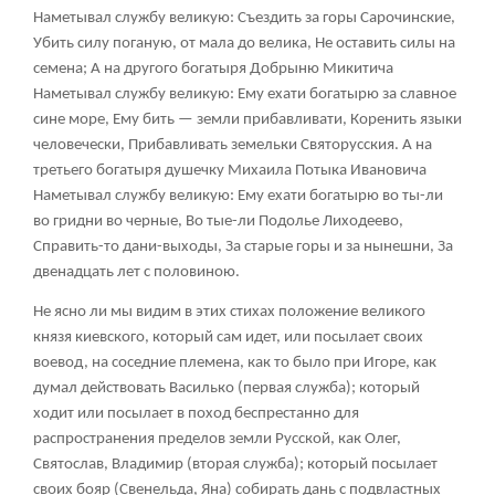
Наметывал службу великую: Съездить за горы Сарочинские,
Убить силу поганую, от мала до велика, Не оставить силы на
семена; А на другого богатыря Добрыню Микитича
Наметывал службу великую: Ему ехати богатырю за славное
сине море, Ему бить — земли прибавливати, Коренить языки
человечески, Прибавливать земельки Святорусския. А на
третьего богатыря душечку Михаила Потыка Ивановича
Наметывал службу великую: Ему ехати богатырю во ты-ли
во гридни во черные, Во тые-ли Подолье Лиходеево,
Справить-то дани-выходы, За старые горы и за нынешни, За
двенадцать лет с половиною.
Не ясно ли мы видим в этих стихах положение великого
князя киевского, который сам идет, или посылает своих
воевод, на соседние племена, как то было при Игоре, как
думал действовать Василько (первая служба); который
ходит или посылает в поход беспрестанно для
распространения пределов земли Русской, как Олег,
Святослав, Владимир (вторая служба); который посылает
своих бояр (Свенельда, Яна) собирать дань с подвластных