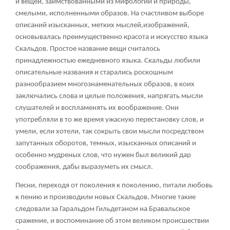
и вещей, заимствованными из мифологии и природы,
смелыми, исполненными образов. На счастливом выборе
описаний изысканных, метких мыслей,изображений,
основывалась преимущественно красота и искусство языка
Скальдов. Простое название вещи считалось
принадлежностью ежедневного языка. Скальды любили
описательные названия и старались роскошным
разнообразием многознаменательных образов, в коих
заключались слова и целые положения, напрягать мысли
слушателей и воспламенять их воображение. Они
употребляли в то же время ужасную перестановку слов, и
умели, если хотели, так сокрыть свои мысли посредством
запутанных оборотов, темных, изысканных описаний и
особенно мудреных слов, что нужен был великий дар
соображения, дабы выразуметь их смысл.
Песни, переходя от поколения к поколению, питали любовь
к пению и производили новых Скальдов. Многие такие
следовали за Гаральдом Гильдетаном на Бравальское
сражение, и воспоминание об этом великом происшествии