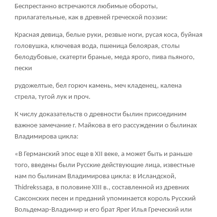
Беспрестанно встречаются любимые обороты,
прилагательные, как в древней греческой поэзии:
Красная девица, белые руки, резвые ноги, русая коса, буйная
головушка, ключевая вода, пшеница белоярая, столы
белодубовые, скатерти браные, меда ярого, пива пьяного,
пески
рудожелтые, бел горюч камень, меч кладенец, калена
стрела, тугой лук и проч.
К числу доказательств о древности былин присоединим
важное замечание г. Майкова в его рассуждении о былинах
Владимирова цикла:
«В Германский эпос еще в XII веке, а может быть и раньше
того, введены были Русские действующие лица, известные
нам по былинам Владимирова цикла: в Исландской,
Thidrеkssаgа, в половине XIII в., составленной из древних
Саксонских песен и преданий упоминается король Русский
Вольдемар-Владимир и его брат Ярег Илья Греческий или