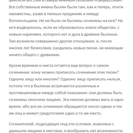
финском востоке и севере мнимым сельским Макферсонам?
Все собственные имена былин были там, как и теперь, почти
неизвестны, разве в темных преданиях и между
богомольцами. Но не были ли былины сочинены на юге? На
юге водворилось, если не образовалось новое общество, с
новым наречием, которого нет и духа в древних былинах.
Там возникли совершенно другие отношения, и, после
многих лет безмолвия, раздались новые песни, не имеющие
ничего общего с древними.
Кроме времени и места остается еще вопрос о самом
сочинении: кому можно приписать сочинение этих песен?
Одному лицу или многим? Одному лицу приписать нельзя,
потому что в былинах встречаются различные и
противоречивые между собой показания: они должны быть
сочинены многими лицами. Эти многие должны жить в одно
время, ибо все их сочинения обращаются около одних и тех
же лиц и имеют средоточием одно и то же место.
Сочинителей, подходящих под эти условия, знакомых с
данными лицами и местами, и вообразить нет возможности.