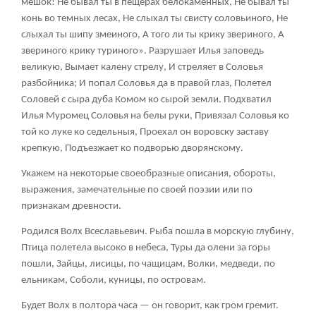
мешок! Не бывал ты в пещерах белокаменных, Не бывал ты
конь во темных лесах, Не слыхал ты свисту соловьиного, Не
слыхал ты шипу змеиного, А того ли ты крику звериного, А
звериного крику туриного». Разрушает Илья заповедь
великую, Вымает калену стрелу, И стреляет в Соловья
разбойника; И попал Соловья да в правой глаз, Полетел
Соловей с сыра дуба Комом ко сырой земли. Подхватил
Илья Муромец Соловья на белы руки, Привязал Соловья ко
той ко луке ко седельныя, Проехал он воровску заставу
крепкую, Подъезжает ко подворью дворянскому.
Укажем на некоторые своеобразные описания, обороты,
выражения, замечательные по своей поэзии или по
признакам древности.
Родился Волх Всеславьевич. Рыба пошла в морскую глубину,
Птица полетела высоко в небеса, Туры да олени за горы
пошли, Зайцы, лисицы, по чащицам, Волки, медведи, по
ельникам, Соболи, куницы, по островам.
Будет Волх в полтора часа — он говорит, как гром гремит.