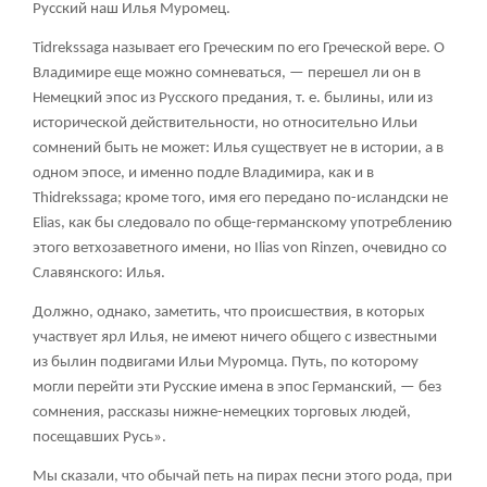
Русский наш Илья Муромец.
Tidrеkssаgа называет его Греческим по его Греческой вере. О
Владимире еще можно сомневаться, — перешел ли он в
Немецкий эпос из Русского предания, т. е. былины, или из
исторической действительности, но относительно Ильи
сомнений быть не может: Илья существует не в истории, а в
одном эпосе, и именно подле Владимира, как и в
Thidrеkssаgа; кроме того, имя его передано по-исландски не
Еliаs, как бы следовало по обще-германскому употреблению
этого ветхозаветного имени, но Iliаs vоn Rinzеn, очевидно со
Славянского: Илья.
Должно, однако, заметить, что происшествия, в которых
участвует ярл Илья, не имеют ничего общего с известными
из былин подвигами Ильи Муромца. Путь, по которому
могли перейти эти Русские имена в эпос Германский, — без
сомнения, рассказы нижне-немецких торговых людей,
посещавших Русь».
Мы сказали, что обычай петь на пирах песни этого рода, при