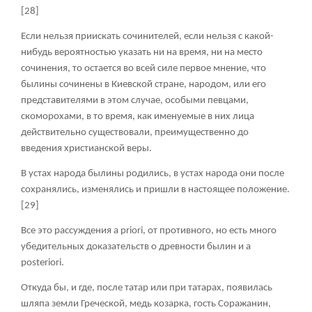
[28]
Если нельзя приискать сочинителей, если нельзя с какой-
нибудь вероятностью указать ни на время, ни на место
сочинения, то остается во всей силе первое мнение, что
былины сочинены в Киевской стране, народом, или его
представителями в этом случае, особыми певцами,
скоморохами, в то время, как именуемые в них лица
действительно существовали, преимущественно до
введения христианской веры.
В устах народа былины родились, в устах народа они после
сохранялись, изменялись и пришли в настоящее положение.
[29]
Все это рассуждения а рriоri, от противного, но есть много
убедительных доказательств о древности былин и а
роstеriоri.
Откуда бы, и где, после татар или при татарах, появилась
шляпа земли Греческой, медь козарка, гость Соражанин,