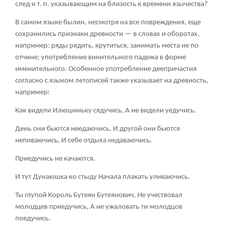
след и т. п. указывающим на близость к времени язычества?
В самом языке былин, несмотря на все повреждения, еще
сохранились признаки древности — в словах и оборотах,
например: ряды рядить, крутиться, занимать места не по
отчине; употребление винительного падежа в форме
именительного. Особенное употребление деепричастия
согласно с языком летописей также указывает на древность,
например:
Как видели Илюшиньку сядучись, А не видели уедучись.
День они бьются неедаючись, И другой они бьются
непиваючись, И себе отдыха недаваючись.
Приедучись не качаются.
И тут Дунаюшка ко стыду Начала плакать уливаючись.
Ты глупой Король Бутеян Бутеянович, Не учествовал
молодцев приедучись, А не ужаловать ти молодцов
поедучись.