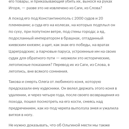
его товары, и приказывающий убить их, вынося на руках
Игоря, — разве это не извлечено из Саги, из Слова?
А поход его под Константинополь с 2000 судов и 20
племенами; а суда его на колесах, на которых подплыл он
по суху, при попутном ветре, под стены города; а яд,
подосланный императором в брашнах, отгаданный
киевским князем; а щит, как знак его победы, на вратах
Цареградских; а парчовые паруса, устроенные им на своих
судах для обратного пути — неужели это исторические,
летописные показания? Перевод их из Саги, из Слова, в
летопись, вне всякого сомнения.
Такова и смерть Олега от любимого коня, которую
предсказали ему кудесники. Он велел держать этого коня в
удалении, и через четыре года, после своего возвращения из
похода, пошел посмотреть на его кости, смеясь над
предречением, как из-под черепа выползла змея и ужалила
витязя в ногу.
Не нужно доказывать, что об Ольгиной мести мы также