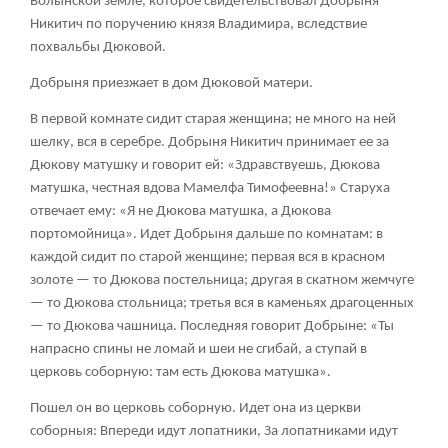
Волынской земле, которое свидетельствовал Добрыня
Никитич по поручению князя Владимира, вследствие
похвальбы Дюковой.
Добрыня приезжает в дом Дюковой матери.
В первой комнате сидит старая женщина; не много на ней
шелку, вся в серебре. Добрыня Никитич принимает ее за
Дюкову матушку и говорит ей: «Здравствуешь, Дюкова
матушка, честная вдова Мамелфа Тимофеевна!» Старуха
отвечает ему: «Я не Дюкова матушка, а Дюкова
портомойница». Идет Добрыня дальше по комнатам: в
каждой сидит по старой женщине; первая вся в красном
золоте — то Дюкова постельница; другая в скатном жемчуге
— то Дюкова стольница; третья вся в каменьях драгоценных
— то Дюкова чашница. Последняя говорит Добрыне: «Ты
напрасно спины не ломай и шеи не сгибай, а ступай в
церковь соборную: там есть Дюкова матушка».
Пошел он во церковь соборную. Идет она из церкви
соборныя: Впереди идут лопатники, За лопатниками идут