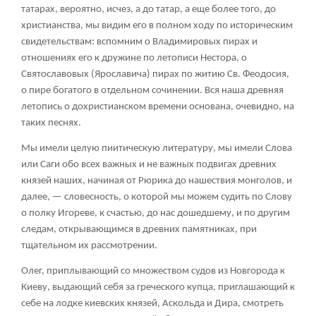
татарах, вероятно, исчез, а до татар, а еще более того, до
христианства, мы видим его в полном ходу по историческим
свидетельствам: вспомним о Владимировых пирах и
отношениях его к дружине по летописи Нестора, о
Святославовых (Ярославича) пирах по житию Св. Феодосия,
о пире богатого в отдельном сочинении. Вся наша древняя
летопись о дохристианском времени основана, очевидно, на
таких песнях.
Мы имели целую пиитическую литературу, мы имели Слова
или Саги обо всех важных и не важных подвигах древних
князей наших, начиная от Рюрика до нашествия монголов, и
далее, — словесность, о которой мы можем судить по Слову
о полку Игореве, к счастью, до нас дошедшему, и по другим
следам, открывающимся в древних памятниках, при
тщательном их рассмотрении.
Олег, приплывающий со множеством судов из Новгорода к
Киеву, выдающий себя за греческого купца, приглашающий к
себе на лодке киевских князей, Аскольда и Дира, смотреть