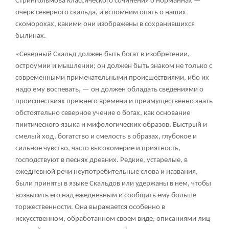
Стрингольмова классического сочинения о норманнах —
очерк северного скальда, и вспомним опять о наших
скоморохах, какими они изображены в сохранившихся
былинах.
«Северный Скальд должен быть богат в изобретении,
остроумии и мышлении; он должен быть знаком не только с
современными примечательными происшествиями, ибо их
надо ему воспевать, — он должен обладать сведениями о
происшествиях прежнего времени и преимущественно знать
обстоятельно северное учение о богах, как основание
пиитического языка и мифологических образов. Быстрый и
смелый ход, богатство и смелость в образах, глубокое и
сильное чувство, часто высокомерие и приятность,
господствуют в песнях древних. Редкие, устарелые, в
ежедневной речи неупотребительные слова и названия,
были приняты в языке Скальдов или удержаны в нем, чтобы
возвысить его над ежедневным и сообщить ему больше
торжественности. Она выражается особенно в
искусственном, обработанном своем виде, описаниями лиц