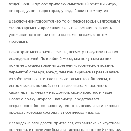
вещей Боян и пръвое припевку смысленый рече: ни хитру,
ни горазду, ни птицю горазду, суда Божия не минути».
В заключении говорится что-то о «песнотворце Святославле
старого времени Ярославля, Ольгова, Коганя…» и опять
упоминается о пении песни старым князьям, а потом
молодым.
Некоторые места очень неясны, несмотря на усилия наших
исследователей. По крайней мере, мы получаем из них
понятие о существовании древней исторической поэзии,
перенятой с севера, между тем как лирическая развивалась
из собственных, т. е. славянских элементов. Впрочем, и
историческая, по свойству нашего языка и народного
характера, приняла у нас другой, свой характер, и наше
Слово о полку Игореве, например, представляет
несравненно более живости, теплоты, нежели саги, главная
прелесть которых состояла в поэтическом языке.
Исландские саги двести, триста лет, сохранялись в изустном
предании, и после уже были записаны на острове Исландии,