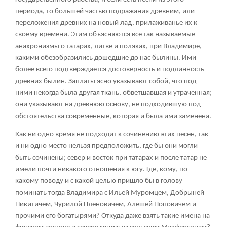
периода, то большей частью подражания древним, или
переложения древних на новый лад, прилаживанье их к
своему времени. Этим объясняются все так называемые
анахронизмы о татарах, литве и поляках, при Владимире,
какими обезобразились дошедшие до нас былины. Ими
более всего подтверждается достоверность и подлинность
древних былин. Заплаты ясно указывают собой, что под
ними некогда была другая ткань, обветшавшая и утраченная;
они указывают на древнюю основу, не подходившую под
обстоятельства современные, которая и была ими заменена.
Как ни одно время не подходит к сочинению этих песен, так
и ни одно место нельзя предположить, где бы они могли
быть сочинены; север и восток при татарах и после татар не
имели почти никакого отношения к югу. Где, кому, по
какому поводу и с какой целью пришло бы в голову
поминать тогда Владимира с Ильей Муромцем, Добрыней
Никитичем, Чурилой Пленовичем, Алешей Поповичем и
прочими его богатырями? Откуда даже взять такие имена на