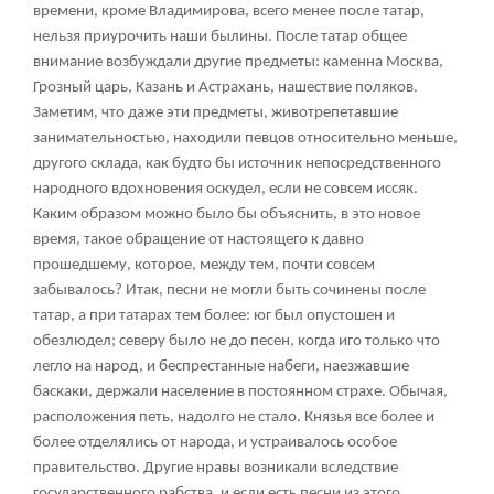
времени, кроме Владимирова, всего менее после татар,
нельзя приурочить наши былины. После татар общее
внимание возбуждали другие предметы: каменна Москва,
Грозный царь, Казань и Астрахань, нашествие поляков.
Заметим, что даже эти предметы, животрепетавшие
занимательностью, находили певцов относительно меньше,
другого склада, как будто бы источник непосредственного
народного вдохновения оскудел, если не совсем иссяк.
Каким образом можно было бы объяснить, в это новое
время, такое обращение от настоящего к давно
прошедшему, которое, между тем, почти совсем
забывалось? Итак, песни не могли быть сочинены после
татар, а при татарах тем более: юг был опустошен и
обезлюдел; северу было не до песен, когда иго только что
легло на народ, и беспрестанные набеги, наезжавшие
баскаки, держали население в постоянном страхе. Обычая,
расположения петь, надолго не стало. Князья все более и
более отделялись от народа, и устраивалось особое
правительство. Другие нравы возникали вследствие
государственного рабства, и если есть песни из этого