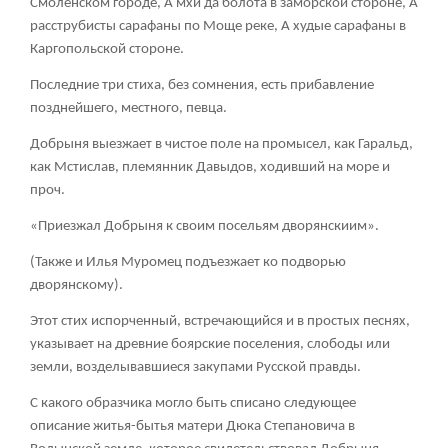
Смоленском городе, А мхи да болота в заморской стороне, А
расструбисты сарафаны по Моще реке, А худые сарафаны в
Каргопольской стороне.
Последние три стиха, без сомнения, есть прибавление
позднейшего, местного, певца.
Добрыня выезжает в чистое поле на промысел, как Гаральд,
как Мстислав, племянник Давыдов, ходивший на море и
проч.
«Приезжал Добрыня к своим посельям дворянскиим».
(Также и Илья Муромец подъезжает ко подворью
дворянскому).
Этот стих испорченный, встречающийся и в простых песнях,
указывает на древние боярские поселения, слободы или
земли, возделывавшиеся закупами Русской правды.
С какого образчика могло быть списано следующее
описание житья-бытья матери Дюка Степановича в