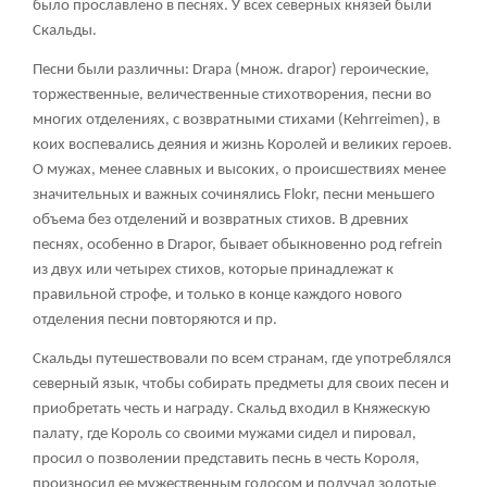
было прославлено в песнях. У всех северных князей были
Скальды.
Песни были различны: Drара (множ. drароr) героические,
торжественные, величественные стихотворения, песни во
многих отделениях, с возвратными стихами (Кеhrrеimеn), в
коих воспевались деяния и жизнь Королей и великих героев.
О мужах, менее славных и высоких, о происшествиях менее
значительных и важных сочинялись Flоkr, песни меньшего
объема без отделений и возвратных стихов. В древних
песнях, особенно в Drapor, бывает обыкновенно род rеfrеin
из двух или четырех стихов, которые принадлежат к
правильной строфе, и только в конце каждого нового
отделения песни повторяются и пр.
Скальды путешествовали по всем странам, где употреблялся
северный язык, чтобы собирать предметы для своих песен и
приобретать честь и награду. Скальд входил в Княжескую
палату, где Король со своими мужами сидел и пировал,
просил о позволении представить песнь в честь Короля,
произносил ее мужественным голосом и получал золотые