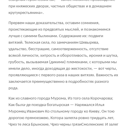
при княжеских дворах, частных обществах и в домашнем
кругукрестьянина».
Прервем наши доказательства, оставим сомнения,
проистекающие из предвзятых мыслей, и познакомимся
лучше с самими былинами. Содержание их: подвиги
витязей. Телесная сила, по замечаниям Шевырева,
удальство, бесстрашие, самоотверженность, отсутствие
всякой личности, хитрость и оборотливость, ирония и шутка,
грубость, вызываемая (дикими) племенами, с которыми мы
имели дело, иногда доходящая до жестокости, — вот черты,
проявляющиеся с первого раза в наших витязях. Важность их
заключается преимущественно в подробностях разного
рода.
Как из славного города Мурома, Из того села Корочарова;
Как была-де поездка богатырская — Наряжался Илья
Муромец Иванович Ко стольному городу ко Киеву, Он тою
дорогою прямоезжею, Котора залегла ровно тридцать лет,
Чрез те леса Брынские, Чрез черны грязиСмоленские: И залег