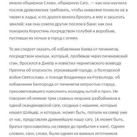
имели обширное Слово, обширную Сагу, — как она научила
послов древлянских требовать, чтобы киевляне понесли их в
терем в ладье, и по дороге велела бросить в яму и засыпать
землей; как она сожгла других послов в бане; как она
покорила Коростень посредством голубей и воробьев,
пустивши их ночью в город с огнем.
То же следует сказать об избавлении Киева от печенегов,
посредством юноши, который, пробежав через печенежский
стан, бросился в Днепр и известил черниговского воеводу
Претича об опасности, угрожавшей городу, о болгарской
войне Святослава, о походе Владимира на Рогволода, об
избавлении Белгорода от печенегов хитростью старца,
присоветовавшего наполнить колодец сытой и проч. Не
говорим об именах трех славных морских разбойников в
одной скандинавской саге, сходных с нашими, которые
нашел Шлёцер, и которые, может быть, попали на север уже
от нас, представляя древнейшую нашу сагу. (А может быть,
братья прославились на севере до прибытия к нам). Одним
словом, саги, слова, были одним из важных источников