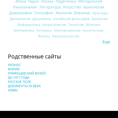
Этика
Наука
Логика
Педагогика
Методология
Языкознание
Литература
Искусство
Археология
Демография
География
Экология
Военные
Культура
Дипломатия
Документы
Китайская философия
Биология
Информатика
Антропология
Теология
Эстетика
Математика
Риторика
Мировоззрение
Архитектура
Физика
Феноменология
Еще
Родственные сайты
ХРОНОС
ФОРУМ
РУМЯНЦЕВСКИЙ МУЗЕЙ
ДО 1917 ГОДА
РУССКОЕ ПОЛЕ
ДОКУМЕНТЫ XX ВЕКА
ИЗМЫ