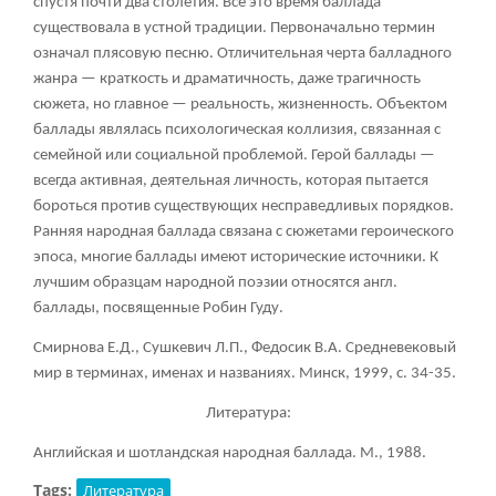
спустя почти два столетия. Все это время баллада
существовала в устной традиции. Первоначально термин
означал плясовую песню. Отличительная черта балладного
жанра — краткость и драматичность, даже трагичность
сюжета, но главное — реальность, жизненность. Объектом
баллады являлась психологическая коллизия, связанная с
семейной или социальной проблемой. Герой баллады —
всегда активная, деятельная личность, которая пытается
бороться против существующих несправедливых порядков.
Ранняя народная баллада связана с сюжетами героического
эпоса, многие баллады имеют исторические источники. К
лучшим образцам народной поэзии относятся англ.
баллады, посвященные Робин Гуду.
Смирнова Е.Д., Сушкевич Л.П., Федосик В.А. Средневековый
мир в терминах, именах и названиях. Минск, 1999, с. 34-35.
Литература:
Английская и шотландская народная баллада. М., 1988.
Tags:
Литература