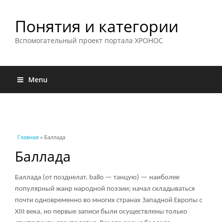
Понятия и категории
Вспомогательный проект портала ХРОНОС
Menu
Вы здесь
Главная
» Баллада
Баллада
Баллада (от позднелат. ballo — танцую) — наиболее
популярный жанр народной поэзии; начал складываться
почти одновременно во многих странах Западной Европы с
XIII века, но первые записи были осуществлены только