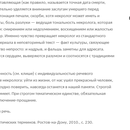
авляющая (как правило, называется точная дата смерти,
тельно уделяется внимание заслугам умершего перед
тонация печали, скорби, хотя некролог может иметь и
ты, боль разлуки — ведущая тональность некролога, которая
и: смирением или недоумением, восхищением или жалостью
ор. Именно чувство превращает некролог из стандартного
риала в неповторимый текст — факт культуры, связующее
тво непросто: и надрыв, и фальшь заметны для адресата.
ся сердцем, выверяются разумом и соотносятся с традициями
нность (см. клише) с индивидуальностью речевого
некролога: уйти из жизни, от нас ушёл прекрасный человек,
рудно поверить, навсегда останется в нашей памяти. Строгой
еет. При строгом тематическом единстве, обязательная
аключение-прощание.
 речь.
тических терминов. Ростов-на-Дону, 2010., с. 230.