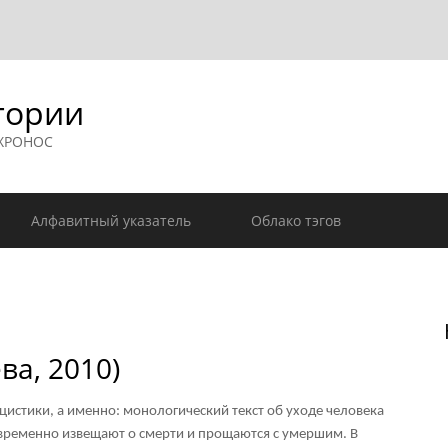
гории
 ХРОНОС
Алфавитный указатель
Облако тэгов
ва, 2010)
стики, а именно: монологический текст об уходе человека
временно извещают о смерти и прощаются с умершим. В