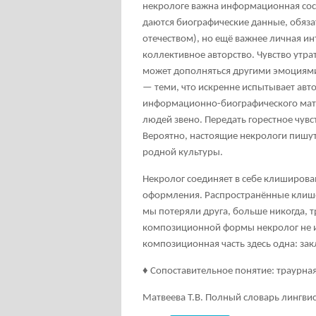
некрологе важна информационная сост
даются биографические данные, обяза
отечеством), но ещё важнее личная ин
коллективное авторство. Чувство утра
может дополняться другими эмоциям
— теми, что искренне испытывает авт
информационно-биографического мате
людей звено. Передать горестное чувс
Вероятно, настоящие некрологи пишут
родной культуры.
Некролог соединяет в себе клиширова
оформления. Распространённые клише 
мы потеряли друга, больше никогда, т
композиционной формы некролог не им
композиционная часть здесь одна: з
♦
Сопоставительное понятие: траурная
Матвеева Т.В. Полный словарь лингвис