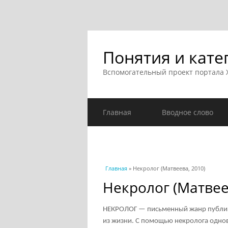
Понятия и кате
Вспомогательный проект портала
Главная
Вводное слово
Вы здесь
Главная
» Некролог (Матвеева, 2010)
Некролог (Матвее
НЕКРОЛОГ — письменный жанр публици
из жизни. С помощью некролога одно