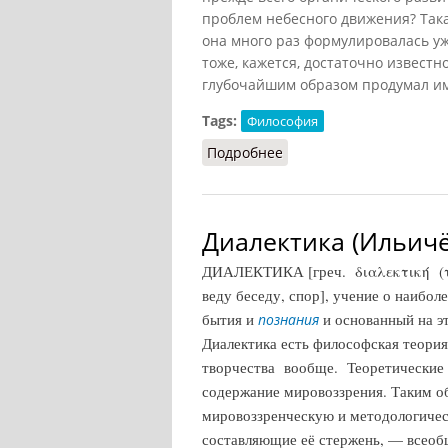
проблем небесного движения? Така
она много раз формулировалась уж
тоже, кажется, достаточно извест
глубочайшим образом продумал им
Tags:
Философия
Подробнее
о Диалектика органичес
Диалектика (Ильичё
ДИАЛЕКТИКА [греч. διαλεκτική (τέ
веду беседу, спор], учение о наибол
бытия и
и основанный на э
познания
Диалектика есть философская теор
творчества вообще. Теоретические
содержание мировоззрения. Таким о
мировоззренческую и методологи
составляющие её стержень, — всеоб