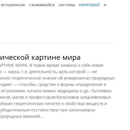
 исторически сложившейся системы
и
категорий
 1983)
нической картине мира
ИНЕ МИРА. В Новое время заявила о себе новая
— наука, т.е. деятельность, цель которой — не
венно теоретическое знание об инвариантах природных
редмет — способы, средства и формы определения и
, астрономия, начала химии, медицины и др. Пытливые
иков, магов и профессоров-богословов средневековых
убоких теоретических гипотез о свойствах веществ и
 убедительным постоянством при закономерно
риродных явлений...