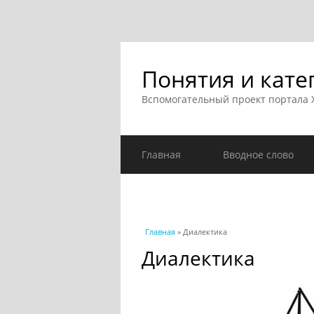
Понятия и кате
Вспомогательный проект портала
Главная
Вводное слово
Вы здесь
Главная
» Диалектика
Диалектика