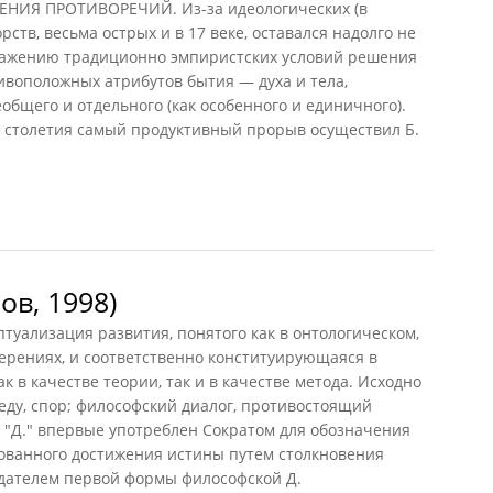
НИЯ ПРОТИВОРЕЧИЙ. Из-за идеологических (в
ств, весьма острых и в 17 веке, оставался надолго не
ажению традиционно эмпиристских условий решения
ивоположных атрибутов бытия — духа и тела,
общего и отдельного (как особенного и единичного).
а столетия самый продуктивный прорыв осуществил Б.
ка разрешения противоречий
ов, 1998)
уализация развития, понятого как в онтологическом,
мерениях, и соответственно конституирующаяся в
 в качестве теории, так и в качестве метода. Исходно
седу, спор; философский диалог, противостоящий
 "Д." впервые употреблен Сократом для обозначения
ованного достижения истины путем столкновения
дателем первой формы философской Д.