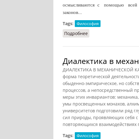
осмысливаются с помощью всей
законов...
Tags:
Философия
Подробнее
о Диалектика (Ильичёв,
Диалектика в меха
ДИАЛЕКТИКА В МЕХАНИЧЕСКОЙ КАРТ
форма теоретической деятельности 
обыденно-эмпирическое, но собст
процессов, а непосредственный п
меры этих инвариантов: механика
умы просвещенных монахов, алхим
университетов подготовили ряд гл
сил природы, проявляющих себя с
повторяющихся взаимодействиях п
Tags:
Философия