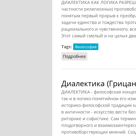
ДИАЛЕКТИКА КАК ЛОГИКА РАЗРЕШЕ
частности религиозных) противобор
понятым первый прорыв к преобр
задачи единства и тождества прот
рационального и чувственного, все
Этот самый смелый и на целых дв
Tags:
Философия
Подробнее
о Диалектика как логи
Диалектика (Грицан
ДИАЛЕКТИКА - философская концепт
так и в логико-понятийном его из
историко-философской традиции как
в античности - искусство вести бе
риторике и софистике. Сам термин
плодотворного и взаимозаинтерес
противоборствующих мнений. Соз