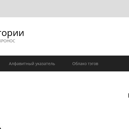
гории
 ХРОНОС
Алфавитный указатель
Облако тэгов