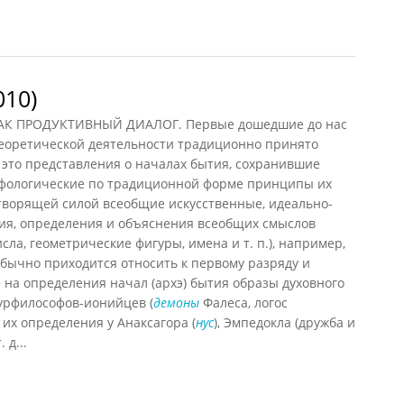
ческой картине мира
010)
АК ПРОДУКТИВНЫЙ ДИАЛОГ. Первые дошедшие до нас
еоретической деятельности традиционно принято
 это представления о началах бытия, сохранившие
фологические по традиционной форме принципы их
творящей силой всеобщие искусственные, идеально-
ия, определения и объяснения всеобщих смыслов
сла, геометрические фигуры, имена и т. п.), например,
обычно приходится относить к первому разряду и
на определения начал (архэ) бытия образы духовного
турфилософов-ионийцев (
демоны
Фалеса, логос
их определения у Анаксагора (
нус
), Эмпедокла (дружба и
 д...
0)