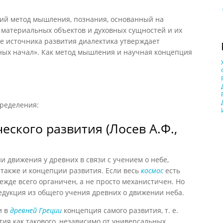
й метод мышления, познания, основанный на
материальных объектов и духовных сущностей и их
е источника развития диалектика утверждает
ных начал». Как метод мышления и научная концепция
пределения:
еского развития (Лосев А.Ф.,
ии движения у древних в связи с учением о небе,
также и концепции развития. Если весь
космос
есть
режде всего органичен, а не просто механистичен. Но
дедукция из общего учения древних о движении неба.
и в
древней Греции
концепция самого развития, т. е.
тия как такового, независимо от универсальных