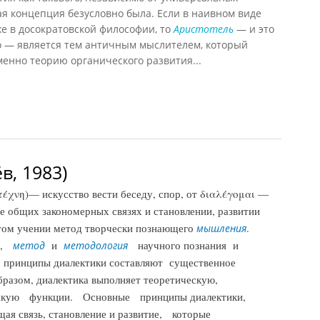
я концепция безусловно была. Если в наивном виде
е в досократовской философии, то
Аристотель
— и это
но — является тем античным мыслителем, который
енно теорию органического развития...
кого развития (Лосев А.Ф., 1977)
в, 1983)
χνη)— искусство вести беседу, спор, от διαλέγομαι —
ее общих закономерных связях и становлении, развитии
том учении метод творчески познающего
.
мышления
ия,
и
научного познания и
метод
методология
 принципы диалектики составляют существенное
бразом, диалектика выполняет теоретическую,
ческую функции. Основные принципы диалектики,
щая связь, становление и развитие, которые