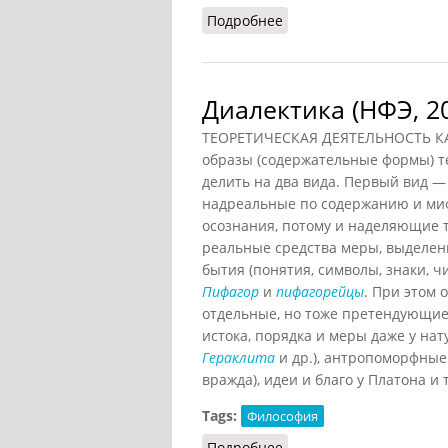
Подробнее
о Диалектика в механи
Диалектика (НФЭ, 2
ТЕОРЕТИЧЕСКАЯ ДЕЯТЕЛЬНОСТЬ К
образы (содержательные формы) т
делить на два вида. Первый вид —
надреальные по содержанию и ми
осознания, потому и наделяющие 
реальные средства меры, выделен
бытия (понятия, символы, знаки, чи
Пифагор
и
пифагорейцы
. При этом 
отдельные, но тоже претендующие 
истока, порядка и меры даже у на
Гераклита
и др.), антропоморфные 
вражда), идеи и благо у Платона и т.
Tags:
Философия
Подробнее
о Диалектика (НФЭ, 201