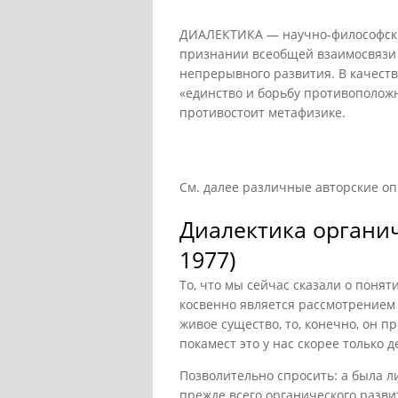
ДИАЛЕКТИКА — научно-философски
признании всеобщей взаимосвязи 
непрерывного развития. В качеств
«единство и борьбу противополож
противостоит метафизике.
См. далее различные авторские о
Диалектика органич
1977)
То, что мы сейчас сказали о понят
косвенно является рассмотрением 
живое существо, то, конечно, он п
покамест это у нас скорее только 
Позволительно спросить: а была л
прежде всего органического разви