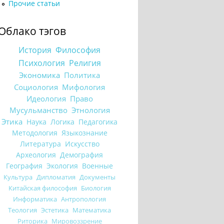
Прочие статьи
Облако тэгов
История
Философия
Психология
Религия
Экономика
Политика
Социология
Мифология
Идеология
Право
Мусульманство
Этнология
Этика
Наука
Логика
Педагогика
Методология
Языкознание
Литература
Искусство
Археология
Демография
География
Экология
Военные
Культура
Дипломатия
Документы
Китайская философия
Биология
Информатика
Антропология
Теология
Эстетика
Математика
Риторика
Мировоззрение