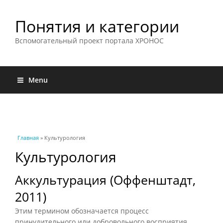
Понятия и категории
Вспомогательный проект портала ХРОНОС
Menu
Вы здесь
Главная
» Культурология
Культурология
Аккультурация (Оффенштадт,
2011)
Этим термином обозначается процесс
принудительного или добровольного восприятия