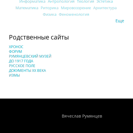
Информатика
Антропология
Теология
Эстетика
Математика
Риторика
Мировоззрение
Архитектура
Физика
Феноменология
Еще
Родственные сайты
ХРОНОС
ФОРУМ
РУМЯНЦЕВСКИЙ МУЗЕЙ
ДО 1917 ГОДА
РУССКОЕ ПОЛЕ
ДОКУМЕНТЫ XX ВЕКА
ИЗМЫ
Понятия И Категории - Исторический Проект ХРОНОС
WEB-редактор
Вячеслав Румянцев