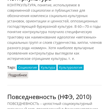
КОНТРКУЛЬТУРА, понятие, используемое в
современной социологии и публицистике для
обозначения комплекса социально-культурных
установок, ориентации и ценностей, оппозиционных
господствующей буржуазной культуре. В 60—70-х годы
понятие контркультура получило специфическую
трактовку как наименование идеологии «мятежных»
социальных групп и слоев студенчества, хиппи, членов
разного рода «коммун». Хотя наиболее вульгарные
проявления контркультуры выглядели как
истерическое отрицание культуры, т. е.
Tags:
Социология
Культура
Культурология
Подробнее
о Контркультура
Повседневность (НФЭ, 2010)
ПОВСЕДНЕВНОСТЬ – целостный социокультурный
жизненный мир, предстающий в функционировании