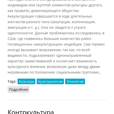
индивидом или группой элементов культуры другого,
как правило, доминирующего общества.
Аккультурация совершается в ходе длительных
контактов разного типа (оккупация, колонизация,
эмиграция и т. д.). Она не сводится к утрате
идентичности. Данная проблематика исследовалась в
США, где появилось большое количество работ,
посвященных «аккультурации» индейцев. Сам термин
иногда вызывает возражения, так как, по всей
видимости, подразумевает однонаправленный
характер заимствований и исключает взаимность
культурного влияния, возможную даже между двумя
неравными по положению социальными группами...
Tags:
Культура
Культурология
Этнология
Подробнее
о Аккультурация (Оффенштадт, 2011)
Контркультура