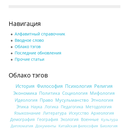
Навигация
Алфавитный справочник
Вводное слово
Облако тэгов
Последние обновления
Прочие статьи
Облако тэгов
История
Философия
Психология
Религия
Экономика
Политика
Социология
Мифология
Идеология
Право
Мусульманство
Этнология
Этика
Наука
Логика
Педагогика
Методология
Языкознание
Литература
Искусство
Археология
Демография
География
Экология
Военные
Культура
Дипломатия
Документы
Китайская философия
Биология