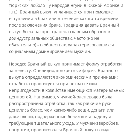
тюркских, лоболо - у народов нгуни в Южной Африке и
т.п.). Брачный выкуп уплачивается при помолвке,
вступлении в брак или в течение какого-то времени
после заключения брака. Традиция давать Брачный
выкуп была распространена главным образом в
доиндустриальных обществах, часто (но не
обязательно) - в обществах, характеризовавшихся
социальным доминированием мужчин.
Нередко Брачный выкуп принимает форму отработки
за невесту. Очевидно, конкретные формы Брачного
выкупа определяются экономическими причинами:
отработка практикуется при нехватке или
непригодности в хозяйстве имеющихся материальных
ценностей. Например, у чукчей-оленеводов была
распространена отработка, так как рабочие руки
ценились более, чем какие-либо вещи, деньги или
даже олени, подверженные болезням и падежу и
требующие тщательного ухода. У чукчей-зверобоев,
напротив, практиковался Брачный выкуп в виде