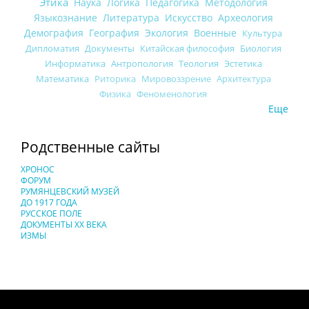
Этика
Наука
Логика
Педагогика
Методология
Языкознание
Литература
Искусство
Археология
Демография
География
Экология
Военные
Культура
Дипломатия
Документы
Китайская философия
Биология
Информатика
Антропология
Теология
Эстетика
Математика
Риторика
Мировоззрение
Архитектура
Физика
Феноменология
Еще
Родственные сайты
ХРОНОС
ФОРУМ
РУМЯНЦЕВСКИЙ МУЗЕЙ
ДО 1917 ГОДА
РУССКОЕ ПОЛЕ
ДОКУМЕНТЫ XX ВЕКА
ИЗМЫ