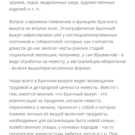
оружия, лодок, выделанных шкур, художественных
изделий и т. п.
Вопрос о времени появления и функциях Брачного
выкупа не вполне ясен. Этнографически Брачный
выкуп зафиксирован уже у неспециализированных
охотников и собирателей, которые, как считается,
донесли до нас многие черты ранних стадий
социальной эволюции, например, у сан (бушменов) - в
виде отработки за невесту, у австралийцев-аборигенов
- во всех вышеперечисленных формах.
Чаще всего в Брачном выкупе видят возмещение
трудовой и детородной ценности невесты. Вместе с
тем, имеется мнение, что Брачный выкуп - это
компенсация за приданое, которое невеста,
переселяясь к жениху, приносит с собой и которое
помимо личных её вещей включает предметы,
необходимые для организации быта новой семьи, -
хозяйственную утварь, у кочевых народов - часто
переносное жилище (чум, кибитка, юрта) и т.п. При