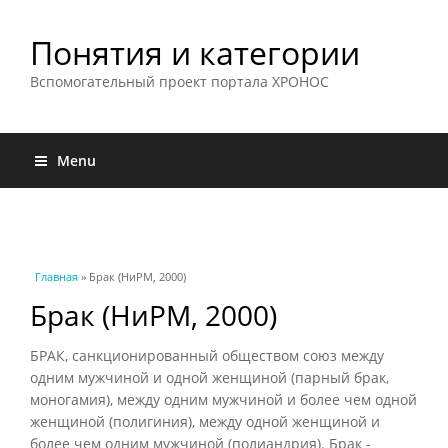
Понятия и категории
Вспомогательный проект портала ХРОНОС
Menu
Вы здесь
Главная
» Брак (НиРМ, 2000)
Брак (НиРМ, 2000)
БРАК, санкционированный обществом союз между
одним мужчиной и одной женщиной (парный брак,
моногамия), между одним мужчиной и более чем одной
женщиной (полигиния), между одной женщиной и
более чем одним мужчиной (полиандрия). Брак -