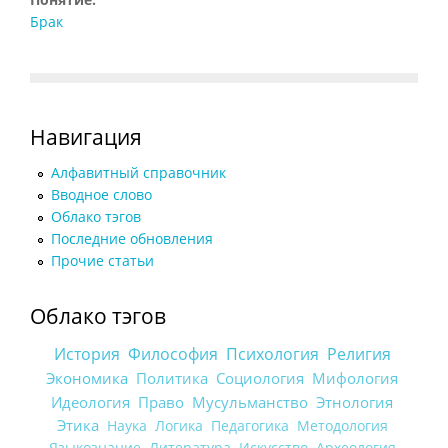
Брак
Навигация
Алфавитный справочник
Вводное слово
Облако тэгов
Последние обновления
Прочие статьи
Облако тэгов
История
Философия
Психология
Религия
Экономика
Политика
Социология
Мифология
Идеология
Право
Мусульманство
Этнология
Этика
Наука
Логика
Педагогика
Методология
Языкознание
Литература
Искусство
Археология