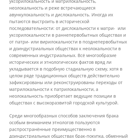
уксорилокальность и матрилокальность,
неолокальность и реже встречающиеся
авункулокальность и дислокальность. Иногда их
пытаются выстроить в исторической
последовательности: от дислокальности к матри- или
уксорилокальности в раннепервобытных обществах и
от патри- или вирилокальности в позднепервобытных
и доиндустриальных обществах к неолокальности в
современных индустриальных. Всё многообразие
исторических и этнологических фактов вряд ли
укладывается в подобную стадиальную схему, хотя в
целом ряде традиционных обществ действительно
зафиксированы или реконструированы переходы от
матрилокальности к патрилокальности, а
неолокальность приобретает ведущие позиции в
обществах с высокоразвитой городской культурой.
Среди многообразных способов заключения брака
особым вниманием этнологов пользуются
распространённые преимущественно в
доиндустриальных обществах брак-покупка, обменный