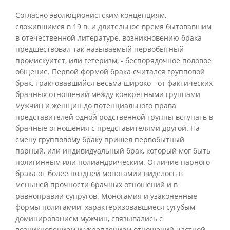
Согласно эволюционистским концепциям,
сложившимся в 19 в. и длительное время бытовавшим
в отечественной литературе, возникновению брака
предшествовал так называемый первобытный
промискуитет, или гетеризм, - беспорядочное половое
общение. Первой формой брака считался групповой
брак, трактовавшийся весьма широко - от фактических
брачных отношений между конкретными группами
мужчин и женщин до потенциального права
представителей одной родственной группы вступать в
брачные отношения с представителями другой. На
смену групповому браку пришел первобытный
парный, или индивидуальный брак, который мог быть
полигинным или полиандрическим. Отличие парного
брака от более поздней моногамии виделось в
меньшей прочности брачных отношений и в
равноправии супругов. Моногамия и узаконенные
формы полигамии, характеризовавшиеся сугубым
доминированием мужчин, связывались с
возникновением и укреплением отношений частной