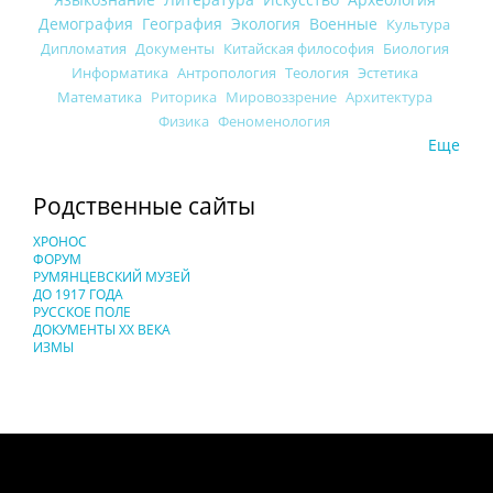
Демография
География
Экология
Военные
Культура
Дипломатия
Документы
Китайская философия
Биология
Информатика
Антропология
Теология
Эстетика
Математика
Риторика
Мировоззрение
Архитектура
Физика
Феноменология
Еще
Родственные сайты
ХРОНОС
ФОРУМ
РУМЯНЦЕВСКИЙ МУЗЕЙ
ДО 1917 ГОДА
РУССКОЕ ПОЛЕ
ДОКУМЕНТЫ XX ВЕКА
ИЗМЫ
Понятия И Категории - Исторический Проект ХРОНОС