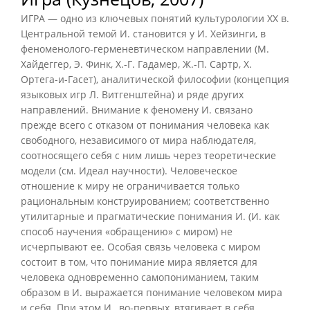
ИГРА — одно из ключевых понятий культурологии XX в.
Центральной темой И. становится у И. Хейзинги, в
феноменолого-герменевтическом направлении (М.
Хайдеггер, Э. Финк, Х.-Г. Гадамер, Ж.-П. Сартр, X.
Ортега-и-Гасет), аналитической философии (концепция
языковых игр Л. Витгенштейна) и ряде других
направлений. Внимание к феномену И. связано
прежде всего с отказом от понимания человека как
свободного, независимого от мира наблюдателя,
соотносящего себя с ним лишь через теоретические
модели (см. Идеал научности). Человеческое
отношение к миру не ограничивается только
рациональным конструированием; соответственно
утилитарные и прагматические понимания И. (И. как
способ научения «обращению» с миром) не
исчерпывают ее. Особая связь человека с миром
состоит в том, что понимание мира является для
человека одновременно самопониманием, таким
образом в И. выражается понимание человеком мира
и себя. При этом И., во-первых, втягивает в себя