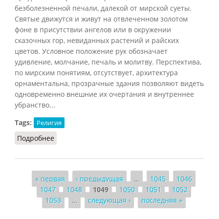
безболезненной печали, далекой от мирской суеты.
Святые движутся и живут на отвлеченном золотом
фоне в присутствии ангелов или в окружении
сказочных гор, невиданных растений и райских
цветов. Условное положение рук обозначает
удивление, молчание, печаль и молитву. Перспектива,
по мирским понятиям, отсутствует, архитектура
орнаментальна, прозрачные здания позволяют видеть
одновременно внешние их очертания и внутреннее
убранство...
Tags:
Религия
Подробнее
о Икона в Православии.
Страницы
« первая
‹ предыдущая
…
1045
1046
1047
1048
1049
1050
1051
1052
1053
…
следующая ›
последняя »