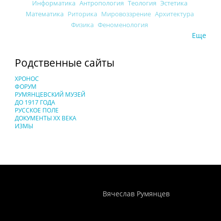
Информатика
Антропология
Теология
Эстетика
Математика
Риторика
Мировоззрение
Архитектура
Физика
Феноменология
Еще
Родственные сайты
ХРОНОС
ФОРУМ
РУМЯНЦЕВСКИЙ МУЗЕЙ
ДО 1917 ГОДА
РУССКОЕ ПОЛЕ
ДОКУМЕНТЫ XX ВЕКА
ИЗМЫ
Понятия И Категории - Исторический Проект ХРОНОС
WEB-редактор
Вячеслав Румянцев