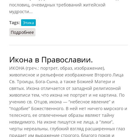
пословиц, очевидных требований житейской
мудрости...
Tags:
Этика
Подробнее
о Золотое правило нравственности (Кузнецов,
2007)
Икона в Православии.
ИКОНА (греч.: портрет, образ, изображение),
живописное и рельефное изображение Второго Лица
Св. Троицы, Бога-Сына, а также Божией Матери и
святых. Икона отличается от западной религиозной
живописи тем, что икона не портрет и не картина. По
учению св. Отцов, икона — “небесное явление” и
“подобие” Божественного. В ней нет ничего мирского и
телесного, ее отвлеченные образы являют тайну
невидимого. На иконе пишутся не лица, а “лики”,
черты нереальны, глубокий взгляд расширенных глаз
придает им выражение строгого, благого покоя и