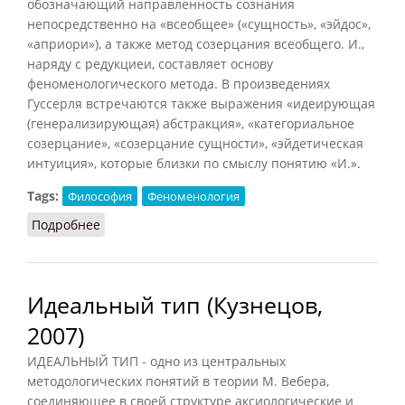
обозначающий направленность сознания
непосредственно на «всеобщее» («сущность», «эйдос»,
«априори»), а также метод созерцания всеобщего. И.,
наряду с редукциеи, составляет основу
феноменологического метода. В произведениях
Гуссерля встречаются также выражения «идеирующая
(генерализирующая) абстракция», «категориальное
созерцание», «созерцание сущности», «эйдетическая
интуиция», которые близки по смыслу понятию «И.».
Tags:
Философия
Феноменология
Подробнее
о Идеация
Идеальный тип (Кузнецов,
2007)
ИДЕАЛЬНЫЙ ТИП - одно из центральных
методологических понятий в теории М. Вебера,
соединяющее в своей структуре аксиологические и