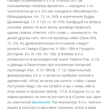
Первые упоминания о З.п.н. относится к так
называемому «осевому времени» — середине 1-го
тысячелетия до н.э. Его мы находим в «Махабхарате»
(Мокшадхарма. Кн. 12, гл. 260), в изречениях Будды
(Дхаммапада. Гл. X 129, гл. XII 159). Конфуций на вопрос
ученика, можно ли всю жизнь руководствоваться
одним словом, ответил: «Это слово — взаимность. Не
делай другим того, чего не желаешь себе» (Лунь Юй,
15, 23). Из древнегреческих источников следует
указать на Гомера (Одиссея, V 188—189) и Геродота
(Истории. Кн. III, 142; VII, 136). В Библии З.п.н.
упоминается в ветхозаветной книге Товита (Тов., 4,15)
и дважды в Евангелиях при изложении Нагорной
проповеди (Лук., 3, 31; Матф., 7, 12). Евангельская
формулировка З.п.н. считается наиболее полной и
адекватной: «Итак, во всем как хотите, чтобы с вами
поступали люди, так поступайте и вы с ними; ибо в
этом закон и пророки» (Матф., 7,12). В Коране З.п.н. не
зафиксировано, но оно встречается в «Сунне» как одно
из изречений
Мухаммеда
. Раз возникнув, З.п.н. прочно
вошло в культуру и массовое сознание, осело в виде