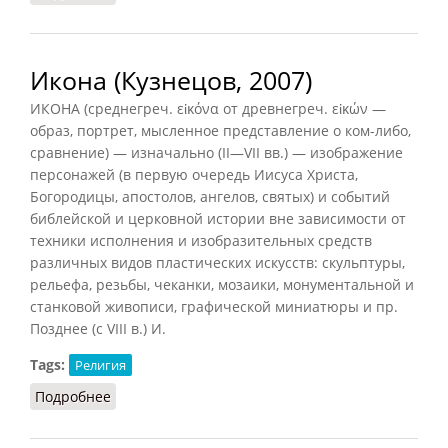
Икона (Кузнецов, 2007)
ИКОНА (среднегреч. εἰκόνα от древнегреч. εἰκών —
образ, портрет, мысленное представление о ком-либо,
сравнение) — изначально (II—VII вв.) — изображение
персонажей (в первую очередь Иисуса Христа,
Богородицы, апостолов, ангелов, святых) и событий
библейской и церковной истории вне зависимости от
техники исполнения и изобразительных средств
различных видов пластических искусств: скульптуры,
рельефа, резьбы, чеканки, мозаики, монументальной и
станковой живописи, графической миниатюры и пр.
Позднее (с VIII в.) И.
Tags:
Религия
Подробнее
о Икона (Кузнецов, 2007)