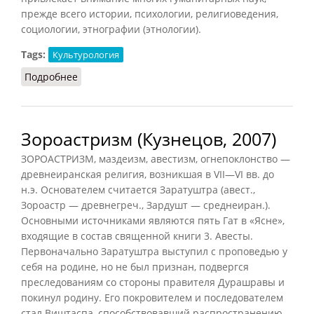
прежде всего истории, психологии, религиоведения,
социологии, этнографии (этнологии).
Tags:
Культурология
Подробнее
о Культурология
Зороастризм (Кузнецов, 2007)
ЗОРОАСТРИЗМ, маздеизм, авестизм, огнепоклонство —
древнеиранская религия, возникшая в VII—VI вв. до
н.э. Основателем считается Заратуштра (авест.,
Зороастр — древнегреч., Зардушт — среднеиран.).
Основными источниками являются пять Гат в «Ясне»,
входящие в состав священной книги 3. Авесты.
Первоначально Заратуштра выступил с проповедью у
себя на родине, но не был признан, подвергся
преследованиям со стороны правителя Дурашравы и
покинул родину. Его покровителем и последователем
стал Виштаспа, способствовавший распространению