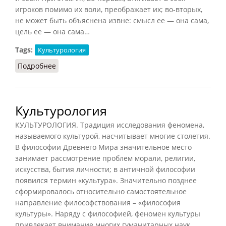
игроков помимо их воли, преображает их; во-вторых,
не может быть объяснена извне: смысл ее — она сама,
цель ее — она сама…
Tags:
Культурология
Подробнее
о Игра (Кузнецов, 2007)
Культурология
КУЛЬТУРОЛОГИЯ. Традиция исследования феномена,
называемого культурой, насчитывает многие столетия.
В философии Древнего Мира значительное место
занимает рассмотрение проблем морали, религии,
искусства, бытия личности; в античной философии
появился термин «культура». Значительно позднее
сформировалось относительно самостоятельное
направление философствования – «философия
культуры». Наряду с философией, феномен культуры
привлекает внимание многих гуманитарных наук,