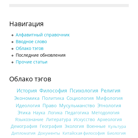
Навигация
Алфавитный справочник
Вводное слово
Облако тэгов
Последние обновления
Прочие статьи
Облако тэгов
История
Философия
Психология
Религия
Экономика
Политика
Социология
Мифология
Идеология
Право
Мусульманство
Этнология
Этика
Наука
Логика
Педагогика
Методология
Языкознание
Литература
Искусство
Археология
Демография
География
Экология
Военные
Культура
Дипломатия
Документы
Китайская философия
Биология