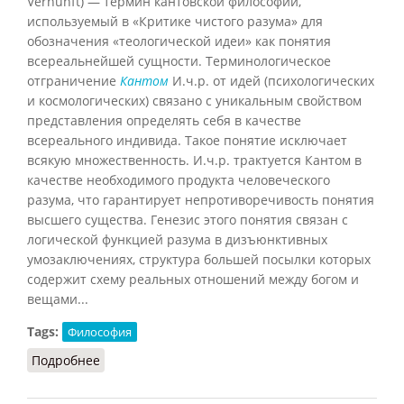
Vernunft) — термин кантовской философии,
используемый в «Критике чистого разума» для
обозначения «теологической идеи» как понятия
всереальнейшей сущности. Терминологическое
отграничение
Кантом
И.ч.р. от идей (психологических
и космологических) связано с уникальным свойством
представления определять себя в качестве
всереального индивида. Такое понятие исключает
всякую множественность. И.ч.р. трактуется Кантом в
качестве необходимого продукта человеческого
разума, что гарантирует непротиворечивость понятия
высшего существа. Генезис этого понятия связан с
логической функцией разума в дизъюнктивных
умозаключениях, структура большей посылки которых
содержит схему реальных отношений между богом и
вещами...
Tags:
Философия
Подробнее
о Идеал чистого разума (Кузнецов, 2007)