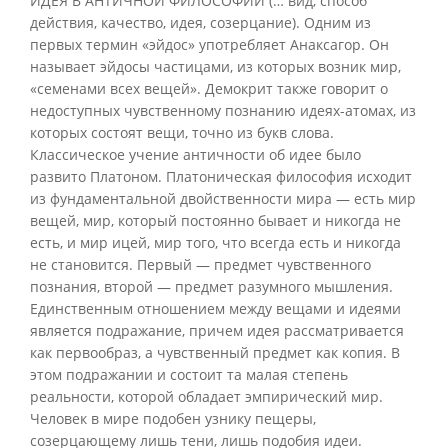
ИДЕЯ В АНТИЧНОЙ ФИЛОСОФИИ (… вид, способ
действия, качество, идея, созерцание). Одним из
первых термин «эйдос» употребляет Анаксагор. Он
называет эйдосы частицами, из которых возник мир,
«семенами всех вещей». Демокрит также говорит о
недоступных чувственному познанию идеях-атомах, из
которых состоят вещи, точно из букв слова.
Классическое учение античности об идее было
развито Платоном. Платоническая философия исходит
из фундаментальной двойственности мира — есть мир
вещей, мир, который постоянно бывает и никогда не
есть, и мир ицей, мир того, что всегда есть и никогда
не становится. Первый — предмет чувственного
познания, второй — предмет разумного мышления.
Единственным отношением между вещами и идеями
является подражание, причем идея рассматривается
как первообраз, а чувственный предмет как копия. В
этом подражании и состоит та малая степень
реальности, которой обладает эмпирический мир.
Человек в мире подобен узнику пещеры,
созерцающему лишь тени, лишь подобия идеи.