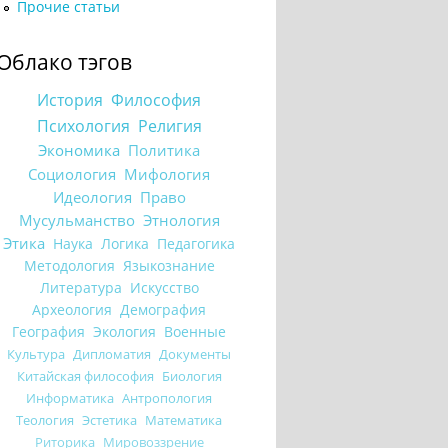
Прочие статьи
Облако тэгов
История
Философия
Психология
Религия
Экономика
Политика
Социология
Мифология
Идеология
Право
Мусульманство
Этнология
Этика
Наука
Логика
Педагогика
Методология
Языкознание
Литература
Искусство
Археология
Демография
География
Экология
Военные
Культура
Дипломатия
Документы
Китайская философия
Биология
Информатика
Антропология
Теология
Эстетика
Математика
Риторика
Мировоззрение