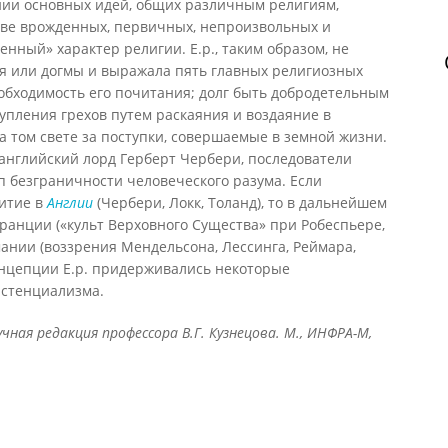
нии основных идей, общих различным религиям,
тве врожденных, первичных, непроизвольных и
нный» характер религии. Е.р., таким образом, не
ия или догмы и выражала пять главных религиозных
обходимость его почитания; долг быть добродетельным
упления грехов путем раскаяния и воздаяние в
а том свете за поступки, совершаемые в земной жизни.
английский лорд Герберт Чербери, последователи
п безграничности человеческого разума. Если
витие в
Англии
(Чербери, Локк, Толанд), то в дальнейшем
ранции («культ Верховного Существа» при Робеспьере,
рмании (воззрения Мендельсона, Лессинга, Реймара,
концепции Е.р. придерживались некоторые
истенциализма.
ная редакция профессора В.Г. Кузнецова. М., ИНФРА-М,