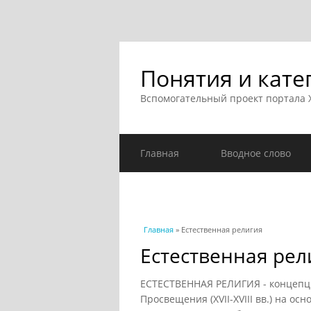
Понятия и кате
Вспомогательный проект портала
Главная
Вводное слово
Вы здесь
Главная
» Естественная религия
Естественная рел
ЕСТЕСТВЕННАЯ РЕЛИГИЯ - концепци
Просвещения (XVII-XVIII вв.) на ос