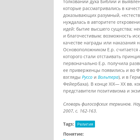
толковании духа Библии и выявле
которые рассматривались в качес
доказывающих разумный, «естестве
нуждалась в авторитете откровен
идей: бытие высшего существа; не
и благочестивым; возможность иск
качестве награды или наказания н
Основоположником Е.р. считается 
которого стали отстаивать принци
первоначально Е.р. получила раз
ее приверженцы появились и во Ф
взгляды
Руссо
и
Вольтера
), и в Ге
Фейербаха). В конце XIX— XX вв. 
представители позитивизма и экз
Словарь философских терминов. Науч
2007
, с. 162-163.
Tags:
Религия
Понятие: