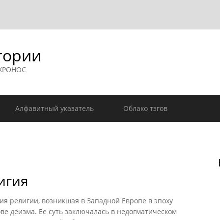
гории
 ХРОНОС
Алфавитный указатель
Облако тэгов
игия
я религии, возникшая в Западной Европе в эпоху
нове деизма. Ее суть заключалась в недогматическом