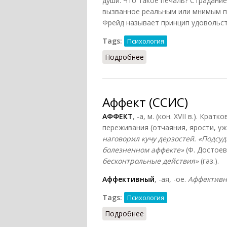
души. Что такое печаль? Страдание
вызванное реальным или мнимым п
Фрейд называет принцип удовольст
Tags:
Психология
Подробнее
о Аффект (Конт-Спонви
Аффект (ССИС)
АФФЕКТ
, -а, м. (кон. XVII в.). К
переживания (отчаяния, ярости, ужа
наговорил кучу дерзостей. «Подсу
болезненном аффекте»
(Ф. Достоев
бесконтрольные действия»
(газ.).
Аффективный
, -ая, -ое.
Аффективн
Tags:
Психология
Подробнее
о Аффект (ССИС)