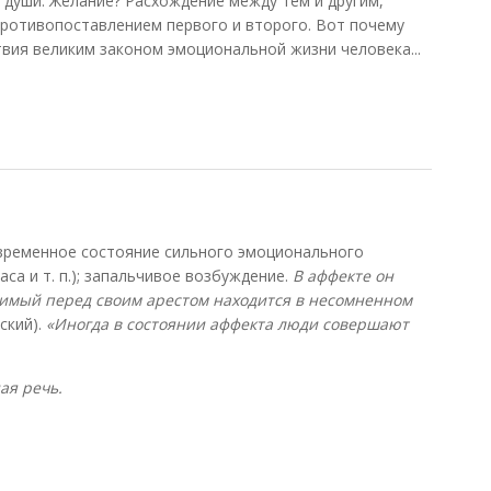
 души. Желание? Расхождение между тем и другим,
ротивопоставлением первого и второго. Вот почему
вия великим законом эмоциональной жизни человека...
ль)
ратковременное состояние сильного эмоционального
са и т. п.); запальчивое возбуждение.
В аффекте он
димый перед своим арестом находится в несомненном
ский).
«Иногда в состоянии аффекта люди совершают
ая речь.