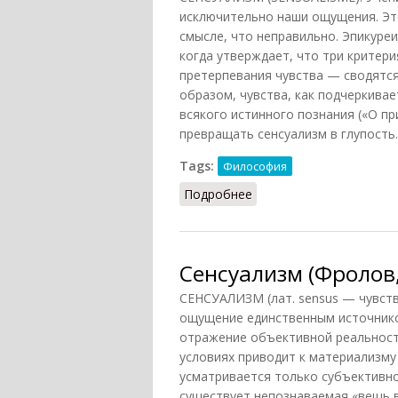
исключительно наши ощущения. Эт
смысле, что неправильно. Эпикуре
когда утверждает, что три критер
претерпевания чувства — сводятся к
образом, чувства, как подчеркивае
всякого истинного познания («О пр
превращать сенсуализм в глупость.
Tags:
Философия
Подробнее
о Сенсуализм (Конт-Спо
Сенсуализм (Фролов,
СЕНСУАЛИЗМ (лат. sensus — чувст
ощущение единственным источнико
отражение объективной реальност
условиях приводит к материализму 
усматривается только субъективно
существует непознаваемая «вещь в