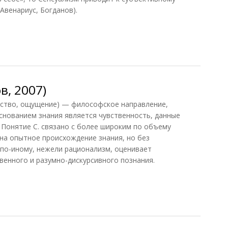
 Авенариус, Богданов).
1991)
в, 2007)
вство, ощущение) — философское направление,
снованием знания является чувственность, данные
. Понятие С. связано с более широким по объему
на опытное происхождение знания, но без
 по-иному, нежели рационализм, оценивает
енного и разумно-дискурсивного познания.
, 2007)