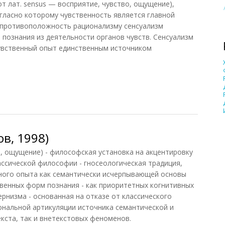
т лат. sensus — восприятие, чувство, ощущение),
огласно которому чувственность является главной
 противоположность рационализму сенсуализм
 познания из деятельности органов чувств. Сенсуализм
увственный опыт единственным источником
 1983)
в, 1998)
о, ощущение) - философская установка на акцентировку
ассической философии - гносеологическая традиция,
ного опыта как семантически исчерпывающей основы
твенных форм познания - как приоритетных когнитивных
рнизма - основанная на отказе от классического
ональной артикуляции источника семантической и
екста, так и внетекстовых феноменов.