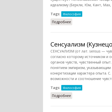
идеализму (Беркли, Юм, Кант, Мах,
Tags:
Философия
Подробнее
о Сенсуализм (Фролов, 
Сенсуализм (Кузнецо
СЕНСУАЛИЗМ (от лат. sensus — чу
согласно которому источником и о
органов чувств, чувственный опыт
понятием эмпиризм, указывающим 
конкретизации характера опыта. С.
возможности и соотношение чувств
Tags:
Философия
Подробнее
о Сенсуализм (Кузнецов