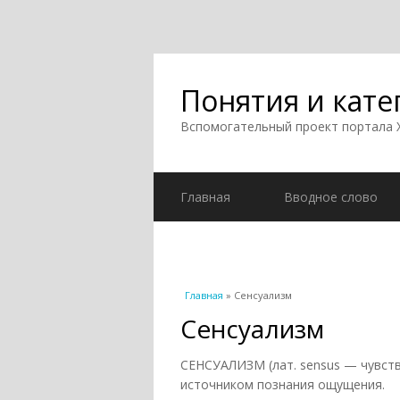
Понятия и кате
Вспомогательный проект портала
Главная
Вводное слово
Вы здесь
Главная
» Сенсуализм
Сенсуализм
СЕНСУАЛИЗМ (лат. sensus — чувст
источником познания ощущения.