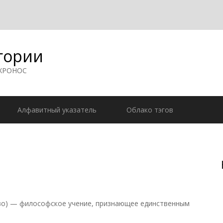
гории
 ХРОНОС
Алфавитный указатель
Облако тэгов
во) — философское учение, признающее единственным