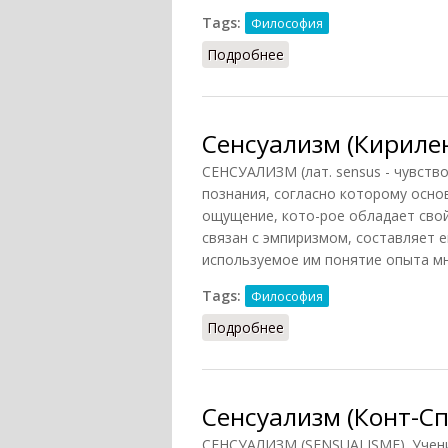
Tags:
Философия
Подробнее
о Сенсуализм (Грицанов
Сенсуализм (Кирилен
СЕНСУАЛИЗМ (лат. sensus - чувств
познания, согласно которому осно
ощущение, кото-рое обладает свой
связан с эмпиризмом, составляет е
используемое им понятие опыта мн
Tags:
Философия
Подробнее
о Сенсуализм (Кириленк
Сенсуализм (Конт-Сп
СЕНСУАЛИЗМ (SENSUALISME). Учени