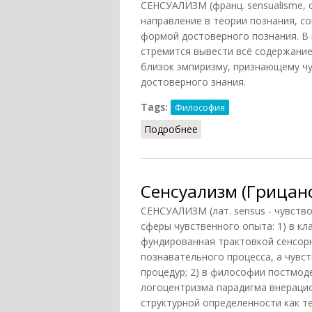
СЕНСУАЛИЗМ (франц. sensualisme, о
направление в теории познания, с
формой достоверного познания. В
стремится вывести всё содержание
близок эмпиризму, признающему ч
достоверного знания.
Tags:
Философия
Подробнее
о Сенсуализм (Ильичёв,
Сенсуализм (Грицано
СЕНСУАЛИЗМ (лат. sensus - чувств
сферы чувственного опыта: 1) в кл
фундированная трактовкой сенсор
познавательного процесса, а чувс
процедур; 2) в философии постмоде
логоцентризма парадигма внераци
структурной определенности как т