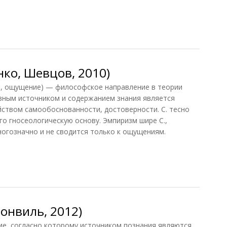
, 1998)
ко, Шевцов, 2010)
о, ощущение) — философское направление в теории
вным источником и содержанием знания является
ством самообоснованности, достоверности. С. тесно
го гносеологическую основу. Эмпиризм шире С.,
огозначно и не сводится только к ощущениям.
о, Шевцов, 2010)
онвиль, 2012)
е, согласно которому источником познания являются