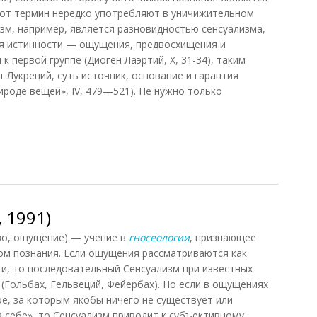
от термин нередко употребляют в уничижительном
изм, например, является разновидностью сенсуализма,
ия истинности — ощущения, предвосхищения и
 первой группе (Диоген Лаэртий, X, 31-34), таким
т Лукреций, суть источник, основание и гарантия
ироде вещей», IV, 479—521). Не нужно только
нвиль, 2012)
 1991)
во, ощущение) — учение в
гносеологии
, признающее
м познания. Если ощущения рассматриваются как
и, то последовательный Сенсуализм при известных
(Гольбах, Гельвеций, Фейербах). Но если в ощущениях
е, за которым якобы ничего не существует или
 себе», то Сенсуализм приводит к субъективному