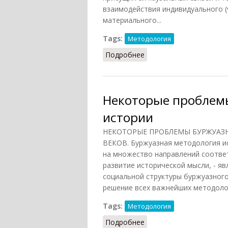
взаимодействия индивидуального (
материального...
Tags:
Методология
Подробнее
о Натурализм (СИЭ, 196
Некоторые проблем
истории
НЕКОТОРЫЕ ПРОБЛЕМЫ БУРЖУАЗН
ВЕКОВ. Буржуазная методология ис
на множество направлений соотве
развитие исторической мысли, - я
социальной структуры буржуазног
решение всех важнейших методолог
Tags:
Методология
Подробнее
о Некоторые проблемы