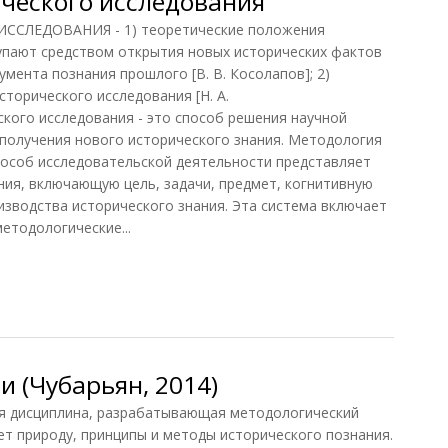
ческого исследования
СЛЕДОВАНИЯ - 1) теоретические положения
упают средством открытия новых исторических фактов
умента познания прошлого [В. В. Косолапов]; 2)
торического исследования [Н. А.
кого исследования - это способ решения научной
 получения нового исторического знания. Методология
пособ исследовательской деятельности представляет
ния, включающую цель, задачи, предмет, когнитивную
изводства исторического знания. Эта система включает
методологические...
еского исследования
 (Чубарьян, 2014)
дисциплина, разрабатывающая методологический
ет природу, принципы и методы исторического познания.