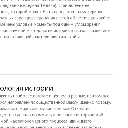
недавно (середина 19 века), становление ее -
цесс, который может быть прослежен на материале
азных стран (исследования в этой области еще крайне
тмечены узловые моменты под одним углом зрения,
ения научной методологии истории в связи с развитием
овных тенденций - материалистической и
 истории
ология истории
лжить наиболее важное и ценное в разных, притом все
хся направлениях общественной мысли именно потому,
ржуазного миросозерцания в целом. Открытие
щества сделало возможным познание исторической
самой, как закономерного процесса, движимого
речиями и воплощенного в общественной практике