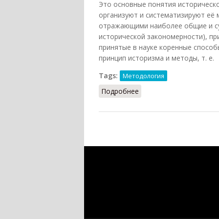
Это основные понятия исторической
организуют и систематизируют её м
отражающими наиболее общие и су
исторической закономерности), пр
принятые в науке коренные способы
принцип историзма и методы, т. е.
Tags:
Методология
Подробнее
о Методология истории