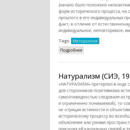
(начало было положено неокантиан
форм исторического процесса, на 
прошлого в его индивидуальных про
факт, в отличие от естественнонау
индивидуальное, неповторимое, им
Tags:
Методология
Подробнее
о Антинатурализм
Натурализм (СИЭ, 19
«НАТУРАЛИЗМ» претерпел в ходе св
для сторонников позитивизма исти
самоочевидностью следовали из пр
и ограниченно понимаемой), то со
не отрицая истинности и объектив
историческому процессу во всеоб
объяснение или узкими пространс
присущих ей каузальных связей и т