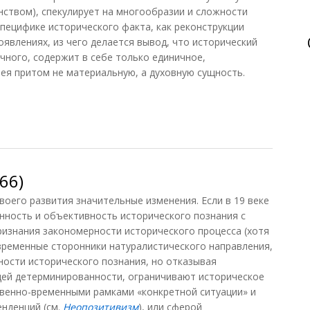
ством), спекулирует на многообразии и сложности
специфике исторического факта, как реконструкции
явлениях, из чего делается вывод, что исторический
чного, содержит в себе только единичное,
ея притом не материальную, а духовную сущность.
66)
оего развития значительные изменения. Если в 19 веке
нность и объективность исторического познания с
изнания закономерности исторического процесса (хотя
временные сторонники натуралистического направления,
ности исторического познания, но отказывая
щей детерминированности, ограничивают историческое
твенно-временными рамками «конкретной ситуации» и
енденций (см.
Неопозитивизм
), или сферой