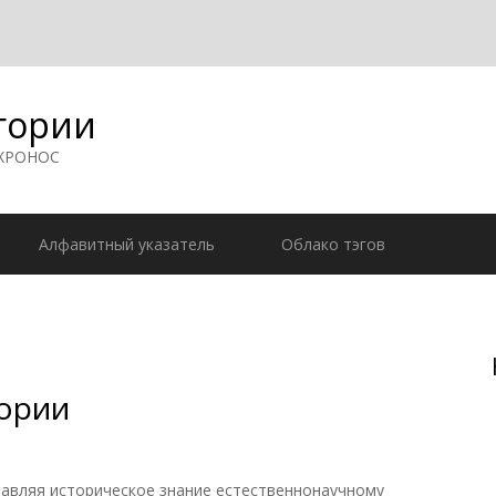
гории
 ХРОНОС
Алфавитный указатель
Облако тэгов
ории
вляя историческое знание естественнонаучному