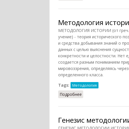
Методология истории
МЕТОДОЛОГИЯ ИСТОРИИ (от греч. me
учение) - теория исторического п
и средства добывания знаний о пр
данных с целью выяснения сущност
конкретности и целостности. Нет 
создается разным пониманием прир
мировоззрения, определяясь через
определенного класса.
Tags:
Методология
Подробнее
о Методология истории
Генезис методологи
ГЕНЕЗИС МЕТОДОЛОГИИ ИСТОРИИ. Х