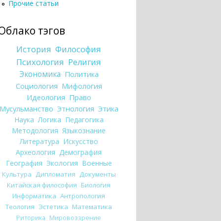
Прочие статьи
Облако тэгов
История
Философия
Психология
Религия
Экономика
Политика
Социология
Мифология
Идеология
Право
Мусульманство
Этнология
Этика
Наука
Логика
Педагогика
Методология
Языкознание
Литература
Искусство
Археология
Демография
География
Экология
Военные
Культура
Дипломатия
Документы
Китайская философия
Биология
Информатика
Антропология
Теология
Эстетика
Математика
Риторика
Мировоззрение