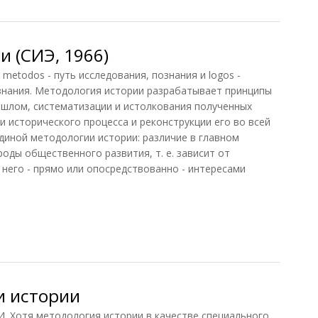
 (СИЭ, 1966)
todos - путь исследования, познания и logos -
ознания. Методология истории разрабатывает принципы
ошлом, систематизации и истолкования полученных
и исторического процесса и реконструкции его во всей
единой методологии истории: различие в главном
оды общественного развития, т. е. зависит от
 него - прямо или опосредствованно - интересами
 (СИЭ, 1966)
и истории
отя методология истории в качестве специального