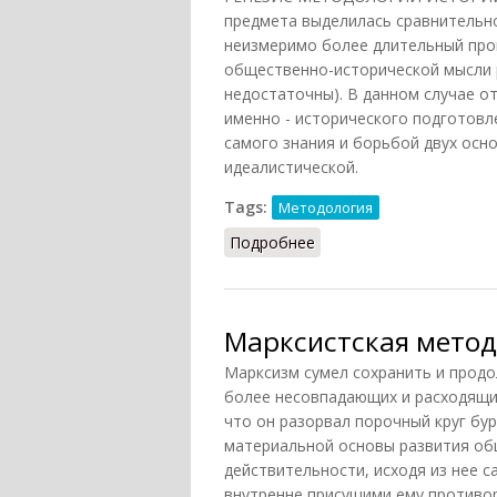
предмета выделилась сравнительно 
неизмеримо более длительный про
общественно-исторической мысли р
недостаточны). В данном случае о
именно - исторического подготовл
самого знания и борьбой двух осн
идеалистической.
Tags:
Методология
Подробнее
о Генезис методологии
Марксистская метод
Марксизм сумел сохранить и продо
более несовпадающих и расходящи
что он разорвал порочный круг бу
материальной основы развития об
действительности, исходя из нее 
внутренне присущими ему противо