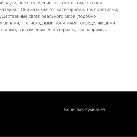
 науки, чьё назначение состоит в том, что они
атериал. Они называются категориями, т.е. понятиями,
щественные связи реального мира (подобно
инципами, т. е. исходными понятиями, определяющими
 подхода к изучению её материала, как например,
 (Чубарьян, 2014)
Понятия И Категории - Исторический Проект ХРОНОС
WEB-редактор
Вячеслав Румянцев