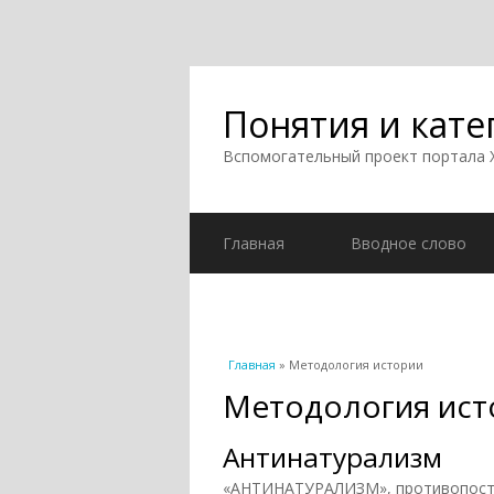
Понятия и кате
Вспомогательный проект портала
Главная
Вводное слово
Вы здесь
Главная
» Методология истории
Методология ист
Антинатурализм
«АНТИНАТУРАЛИЗМ», противопоста