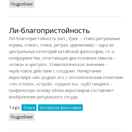
Подробнее
о Ли-принцип
Ли-благопристойность
ЛИ-благопристойность (кит., букв. – этико-ритуальные
нормы, этикет, этика, ритуал, церемонии) – одна из
центральных категорий китайской философии, гл. о.
конфуцианства, сочетающая два основных смысла –
«этика» и «ритуал». Этимологическое значение –
«культовое действие с сосудом». Начертание
иероглифа «ли» роднит его с онтологическим понятием
«ти» («тело», «строй», «сущность», «субстанция») –
графическую основу обоих иероглифов составляет
изображение ритуального сосуда.
Tags:
Этика
Китайская философия
Подробнее
о Ли-благопристойность