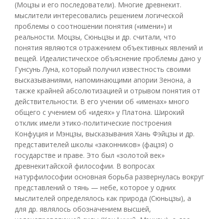
(Моцзы и его последователи). Многие древнекит.
мыслители интересовались решением логической
проблемы о соотношении понятия («имени») и
реальности. Моцзы, Сюньцзы и др. считали, что
понятия являются отражением объективных явлений и
вещей. Идеалистическое объяснение проблемы дано у
Гунсунь Луна, который получил известность своими
высказываниями, напоминающими апории Зенона, а
также крайней абсолютизацией и отрывом понятия от
действительности. В его учении об «именах» много
общего с учением об «идеях» у Платона. Широкий
отклик имели этико-политические построения
Конфуция и Мэнцзы, высказывания Хань Фэйцзы и др.
представителей школы «законников» (фацзя) о
государстве и праве. Это был «золотой век»
древнекитайской философии. В вопросах
натурфилософии основная борьба развернулась вокруг
представлений о тянь — небе, которое у одних
мыслителей определялось как природа (Сюньцзы), а
для др. являлось обозначением высшей,