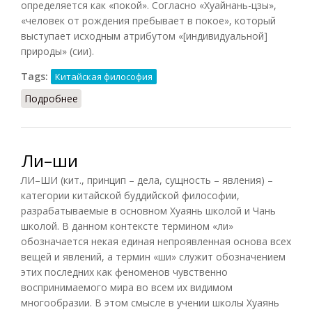
определяется как «покой». Согласно «Хуайнань-цзы»,
«человек от рождения пребывает в покое», который
выступает исходным атрибутом «[индивидуальной]
природы» (сии).
Tags:
Китайская философия
Подробнее
о Дун-Цзин
Ли–ши
ЛИ–ШИ (кит., принцип – дела, сущность – явления) –
категории китайской буддийской философии,
разрабатываемые в основном Хуаянь школой и Чань
школой. В данном контексте термином «ли»
обозначается некая единая непроявленная основа всех
вещей и явлений, а термин «ши» служит обозначением
этих последних как феноменов чувственно
воспринимаемого мира во всем их видимом
многообразии. В этом смысле в учении школы Хуаянь