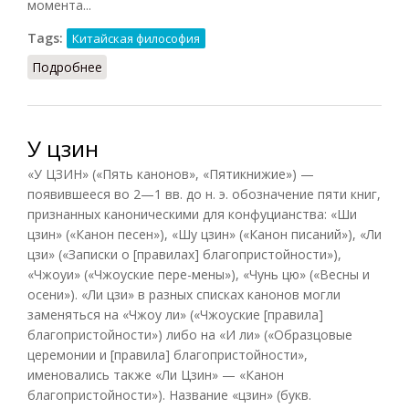
момента...
Tags:
Китайская философия
Подробнее
о Легизм (НФЭ, 2010)
У цзин
«У ЦЗИН» («Пять канонов», «Пятикнижие») —
появившееся во 2—1 вв. до н. э. обозначение пяти книг,
признанных каноническими для конфуцианства: «Ши
цзин» («Канон песен»), «Шу цзин» («Канон писаний»), «Ли
цзи» («Записки о [правилах] благопристойности»),
«Чжоуи» («Чжоуские пере-мены»), «Чунь цю» («Весны и
осени»). «Ли цзи» в разных списках канонов могли
заменяться на «Чжоу ли» («Чжоуские [правила]
благопристойности») либо на «И ли» («Образцовые
церемонии и [правила] благопристойности»,
именовались также «Ли Цзин» — «Канон
благопристойности»). Название «цзин» (букв.