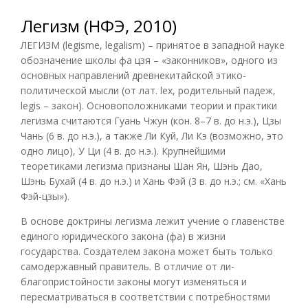
Легизм (НФЭ, 2010)
ЛЕГИЗМ (legisme, legalism) – принятое в западной науке
обозначение школы фа цзя – «законников», одного из
основных направлений древнекитайской этико-
политической мысли (от лат. lex, родительный падеж,
legis – закон). Основоположниками теории и практики
легизма считаются Гуань Чжун (кон. 8–7 в. до н.э.), Цзы
Чань (6 в. до н.э.), а также Ли Куй, Ли Кэ (возможно, это
одно лицо), У Ци (4 в. до н.э.). Крупнейшими
теоретиками легизма признаны Шан Ян, Шэнь Дао,
Шэнь Бухай (4 в. до н.э.) и Хань Фэй (3 в. до н.э.; см. «Хань
Фэй-цзы»).
В основе доктрины легизма лежит учение о главенстве
единого юридического закона (фа) в жизни
государства. Создателем закона может быть только
самодержавный правитель. В отличие от ли-
благопристойности законы могут изменяться и
пересматриваться в соответствии с потребностями