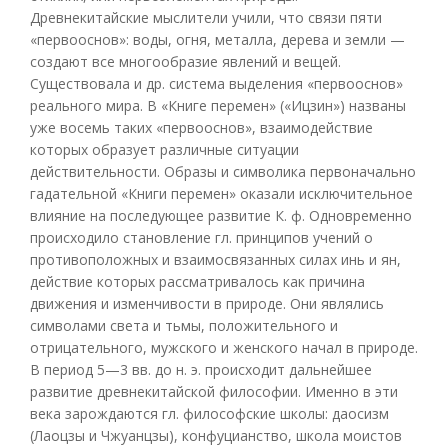
Древнекитайские мыслители учили, что связи пяти
«первооснов»: воды, огня, металла, дерева и земли —
создают все многообразие явлений и вещей.
Существовала и др. система выделения «первооснов»
реального мира. В «Книге перемен» («Ицзин») названы
уже восемь таких «первооснов», взаимодействие
которых образует различные ситуации
действительности. Образы и символика первоначально
гадательной «Книги перемен» оказали исключительное
влияние на последующее развитие К. ф. Одновременно
происходило становление гл. принципов учений о
противоположных и взаимосвязанных силах инь и ян,
действие которых рассматривалось как причина
движения и изменчивости в природе. Они являлись
символами света и тьмы, положительного и
отрицательного, мужского и женского начал в природе.
В период 5—3 вв. до н. э. происходит дальнейшее
развитие древнекитайской философии. Именно в эти
века зарождаются гл. философские школы: даосизм
(Лаоцзы и Чжуанцзы), конфуцианство, школа моистов