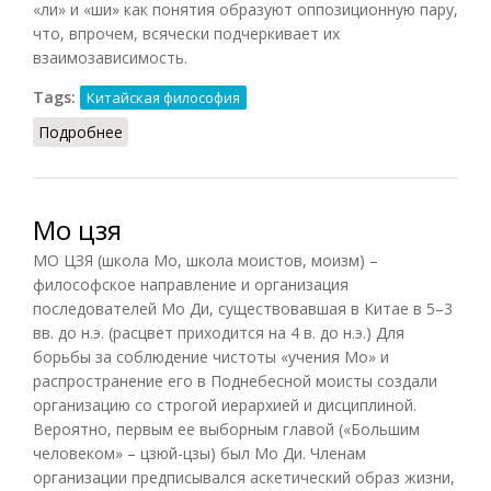
«ли» и «ши» как понятия образуют оппозиционную пару,
что, впрочем, всячески подчеркивает их
взаимозависимость.
Tags:
Китайская философия
Подробнее
о Ли–ши
Мо цзя
МО ЦЗЯ (школа Mo, школа моистов, моизм) –
философское направление и организация
последователей Мо Ди, существовавшая в Китае в 5–3
вв. до н.э. (расцвет приходится на 4 в. до н.э.) Для
борьбы за соблюдение чистоты «учения Mo» и
распространение его в Поднебесной моисты создали
организацию со строгой иерархией и дисциплиной.
Вероятно, первым ее выборным главой («Большим
человеком» – цзюй-цзы) был Mo Ди. Членам
организации предписывался аскетический образ жизни,