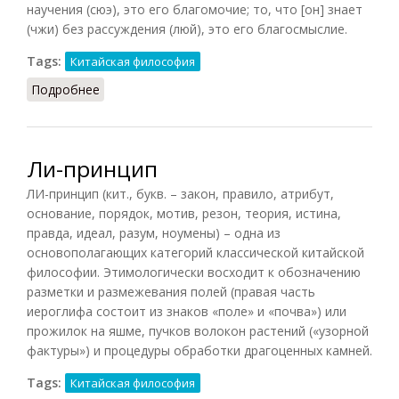
научения (сюэ), это его благомочие; то, что [он] знает
(чжи) без рассуждения (люй), это его благосмыслие.
Tags:
Китайская философия
Подробнее
о Лян чжи
Ли-принцип
ЛИ-принцип (кит., букв. – закон, правило, атрибут,
основание, порядок, мотив, резон, теория, истина,
правда, идеал, разум, ноумены) – одна из
основополагающих категорий классической китайской
философии. Этимологически восходит к обозначению
разметки и размежевания полей (правая часть
иероглифа состоит из знаков «поле» и «почва») или
прожилок на яшме, пучков волокон растений («узорной
фактуры») и процедуры обработки драгоценных камней.
Tags:
Китайская философия