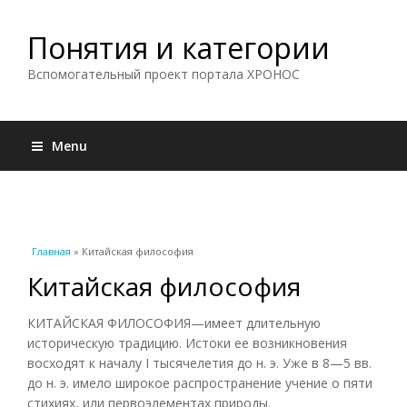
Понятия и категории
Вспомогательный проект портала ХРОНОС
Menu
Вы здесь
Главная
» Китайская философия
Китайская философия
КИТАЙСКАЯ ФИЛОСОФИЯ—имеет длительную
историческую традицию. Истоки ее возникновения
восходят к началу I тысячелетия до н. э. Уже в 8—5 вв.
до н. э. имело широкое распространение учение о пяти
стихиях, или первоэлементах природы.