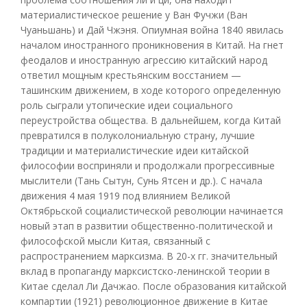
материалистическое решение у Ван Фучжи (Ван
Чуаньшань) и Дай Чжэня. Опиумная война 1840 явилась
началом иностранного проникновения в Китай. На гнет
феодалов и иностранную агрессию китайский народ
ответил мощным крестьянским восстанием —
ташинским движением, в ходе которого определенную
роль сыграли утопические идеи социального
переустройства общества. В дальнейшем, когда Китай
превратился в полуколониальную страну, лучшие
традиции и материалистические идеи китайской
философии восприняли и продолжали прогрессивные
мыслители (Тань Сытун, Сунь Ятсен и др.). С начала
движения 4 мая 1919 под влиянием Великой
Октябрьской социалистической революции начинается
новый этап в развитии общественно-политической и
философской мысли Китая, связанный с
распространением марксизма. В 20-х гг. значительный
вклад в пропаганду марксистско-ленинской теории в
Китае сделал Ли Дачжао. После образования китайской
компартии (1921) революционное движение в Китае