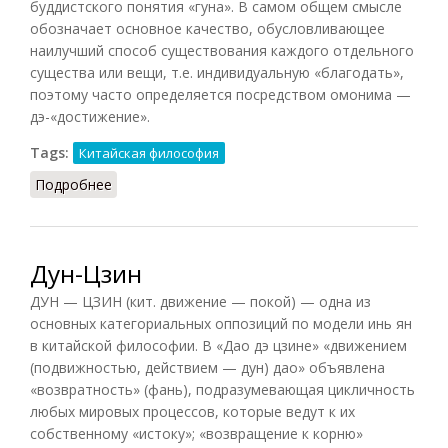
буддистского понятия «гуна». В самом общем смысле
обозначает основное качество, обусловливающее
наилучший способ существования каждого отдельного
существа или вещи, т.е. индивидуальную «благодать»,
поэтому часто определяется посредством омонима —
дэ-«достижение».
Tags:
Китайская философия
Подробнее
о Дэ (НФЭ, 2010)
Дун-Цзин
ДУН — ЦЗИН (кит. движение — покой) — одна из
основных категориальных оппозиций по модели инь ян
в китайской философии. В «Дао дэ цзине» «движением
(подвижностью, действием — дун) дао» объявлена
«возвратность» (фань), подразумевающая цикличность
любых мировых процессов, которые ведут к их
собственному «истоку»; «возвращение к корню»