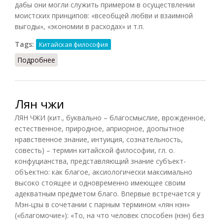
дабы они могли служить примером в осуществлении
моистских принципов: «всеобщей любви и взаимной
выгоды», «экономии в расходах» и т.п.
Tags:
Китайская философия
Подробнее
о Мо цзя
Лян чжи
ЛЯН ЧЖИ (кит., буквально – благосмыслие, врожденное,
естественное, природное, априорное, доопытное
нравственное знание, интуиция, сознательность,
совесть) – термин китайской философии, гл. о.
конфуцианства, представляющий знание субъект-
объектно: как благое, аксиологически максимально
высоко стоящее и одновременно имеющее своим
адекватным предметом благо. Впервые встречается у
Мэн-цзы в сочетании с парным термином «лян нэн»
(«благомочие»): «То, на что человек способен (нэн) без