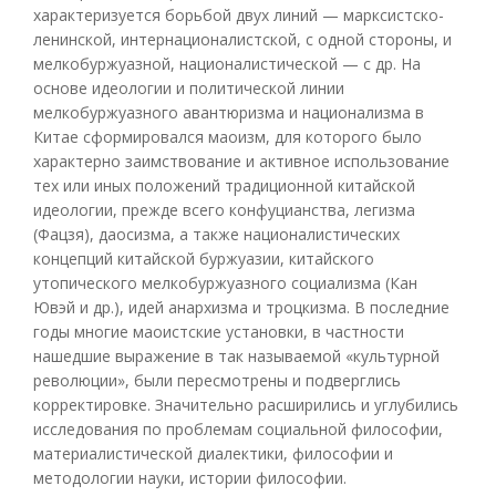
характеризуется борьбой двух линий — марксистско-
ленинской, интернационалистской, с одной стороны, и
мелкобуржуазной, националистической — с др. На
основе идеологии и политической линии
мелкобуржуазного авантюризма и национализма в
Китае сформировался маоизм, для которого было
характерно заимствование и активное использование
тех или иных положений традиционной китайской
идеологии, прежде всего конфуцианства, легизма
(Фацзя), даосизма, а также националистических
концепций китайской буржуазии, китайского
утопического мелкобуржуазного социализма (Кан
Ювэй и др.), идей анархизма и троцкизма. В последние
годы многие маоистские установки, в частности
нашедшие выражение в так называемой «культурной
революции», были пересмотрены и подверглись
корректировке. Значительно расширились и углубились
исследования по проблемам социальной философии,
материалистической диалектики, философии и
методологии науки, истории философии.