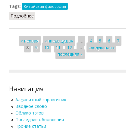
Tags:
Китайская философия
Подробнее
о У цзин
Страницы
« первая
‹ предыдущая
…
4
5
6
7
8
9
10
11
12
…
следующая ›
последняя »
Навигация
Алфавитный справочник
Вводное слово
Облако тэгов
Последние обновления
Прочие статьи