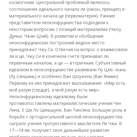
космогонии. Центральной проблемой являлось
соотношение идеального начала ли (закон, принцип) и
материального начала ци (первоматерия). Ранние
представители неоконфуцианства подходили к
некоторым вопросам с позиций материализма (Чжоу
Дуньи, Чжан Цзай). В развитии и обобщении
неоконфуцианских построений видное место
принадлежит Чжу Си. Отвечая на вопрос о взаимосвязи
ли и ци, Чжу Си в конечном счете признавал ли
первичным началом, а ци — вторичным. Субъективный
идеализм в неоконфуцианстве развивали Лу Цзю- юань
(Лу Сяншань) и особенно Ван Шоужень (Ван Янмин).
Первому из них принадлежит высказывание: «Мир есть
мой разум (сердце), а мой разум есть мир».
Неоконфуцианскому идеализму были
противопоставлены материалистические учения Чэн
Ляна, Е Ши Ло Циньшуня, Ван Тинсяна. Большую роль в
борьбе с ортодоксальной школой неоконфуцианства
сыграло учение прогрессивного мыслителя Ли Чжи. В
17—18 вв. получает свое дальнейшее развитие
проблема соотношения ли и ци, она находит