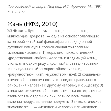
Философский словарь. Под ред. И.Т. Фролова. М., 1991,
с. 190-192.
Жэнь (НФЭ, 2010)
ЖЭНЬ (кит., букв. — гуманность, человечность,
милосердие, доброта) — одна из основополагающих
категорий китайской философии и традиционной
духовной культуры, совмещающая три главных
смысловых аспекта: 1) морально-психологический —
«[родственная] любовь/жалость к людям» (ай жэнь),
стоящая в одном ряду с «долгом/ справедливостью»
(и), ритуальной «благопристойностью» (ли),
«разумностью» (чжи), «мужеством» (юн); 2) социально-
этический — совокупность всех видов правильного
отношения человека к другому человеку и обществу; 3)
этико-метафизический — симпатически-интегративная
взаимосвязь отдельной личности со всем сущим,
включая неодушевленные предметы. Этимологическое
значение жэнь — «человек и человек» или «человек