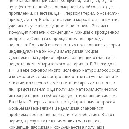
целенаправляющей силы (Конфуций, Мэнцзы), о дао —
пути (естественной закономерности и абсолюте), дэ —
проявлении, качестве, ци — первоматерии, о «стихиях»
природы и т. д. В области этики и морали осн. внимание
уделялось учению о сущности чело-века. Взгляды
Конфуция привели к концепциям Мэнцзы о врожденной
доброте и Сюньцзы о врожденном зле природы
человека. Большой известностью пользовались теории
индивидуализма Ян Чжу и альтруизма Моцзы.
Древнекит. натурфилософские концепции отличаются
недостатком эмпирического материала. В 3 веке до н.
э.— 3 веке основой многочисленных натурфилософских
и космологических построений остается учение о пяти
стихиях, или первоэлементах, и полярных силах инь и
ян. Представления о ци получили материалистическую
интерпретацию в глубоко аргументированной системе
Ван Чуна. В первых веках н. э. центральным вопросом
борьбы материализма и идеализма становится
проблема соотношения «бытия» и «небытия». В этот
период в результате взаимовлияния и синтеза
концепций даосизма и конфуцианства получают