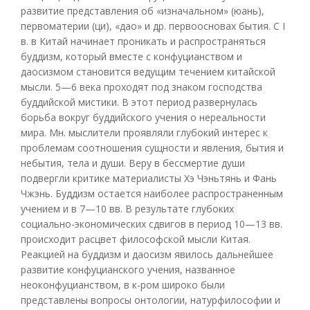
развитие представления об «изначальном» (юань),
первоматерии (ци), «дао» и др. первоосновах бытия. С I
в. в Китай начинает проникать и распространяться
буддизм, который вместе с конфуцианством и
даосизмом становится ведущим течением китайской
мысли. 5—6 века проходят под знаком господства
буддийской мистики. В этот период развернулась
борьба вокруг буддийского учения о нереальности
мира. Мн. мыслители проявляли глубокий интерес к
проблемам соотношения сущности и явления, бытия и
небытия, тела и души. Веру в бессмертие души
подвергли критике материалисты Хэ Чэньтянь и Фань
Чжэнь. Буддизм остается наиболее распространенным
учением и в 7—10 вв. В результате глубоких
социально-экономических сдвигов в период 10—13 вв.
происходит расцвет философской мысли Китая.
Реакцией на буддизм и даосизм явилось дальнейшее
развитие конфуцианского учения, названное
неоконфуцианством, в к-ром широко были
представлены вопросы онтологии, натурфилософии и