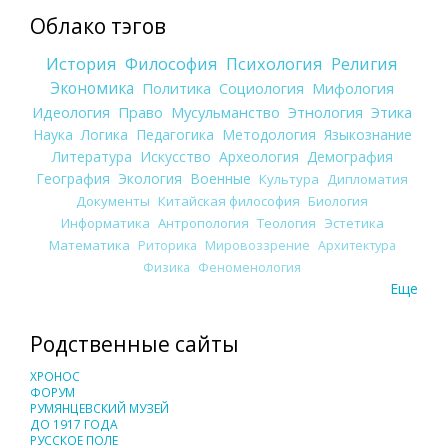
Облако тэгов
История
Философия
Психология
Религия
Экономика
Политика
Социология
Мифология
Идеология
Право
Мусульманство
Этнология
Этика
Наука
Логика
Педагогика
Методология
Языкознание
Литература
Искусство
Археология
Демография
География
Экология
Военные
Культура
Дипломатия
Документы
Китайская философия
Биология
Информатика
Антропология
Теология
Эстетика
Математика
Риторика
Мировоззрение
Архитектура
Физика
Феноменология
Еще
Родственные сайты
ХРОНОС
ФОРУМ
РУМЯНЦЕВСКИЙ МУЗЕЙ
ДО 1917 ГОДА
РУССКОЕ ПОЛЕ