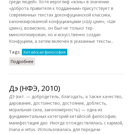
среди людей». Хотя иероглиф «жэнь» в значении
«доброта правителя к подданным» присутствует в
современных текстах доконфуцианской классики,
канонизированной конфуцианцами («Шу цзин», «Ши
цзин»), возможно, он был не только тер-
минологизирован, но и искусственно создан
Конфуцием, а затем включен в указанные тексты...
Tags:
Китайская философия
Подробнее
о Жэнь (НФЭ, 2010)
Дэ (НФЭ, 2010)
ДЭ (кит. — добродетель, благодать, а также качество,
дарование, достоинство, достояние, доблесть,
моральная сила, закономерность) — одна из
фундаментальных категорий китайской философии,
манифестация дао. Иногда отождествлялась с кармой,
mana и virtus. Использовалась для передачи